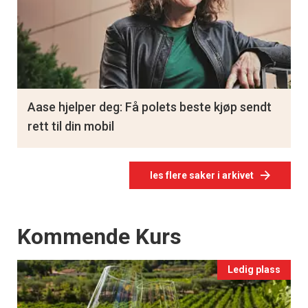
Aase hjelper deg: Få polets beste kjøp sendt
rett til din mobil
les flere saker i arkivet
Events
Kommende Kurs
Ledig plass