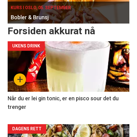
KURS I OSLO, 05. SEPTEMBER
Bobler & Brunsj
Forsiden akkurat nå
UKENS DRINK
+
Når du er lei gin tonic, er en pisco sour det du
trenger
Forsiden
DAGENS RETT