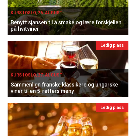
KURS I OSLO, 26. AUGUST
Benytt sjansen til å smake og lære forskjellen
på hvitviner
Ledig plass
KURS I OSLO, 27. AUGUST
Sammenlign franske klassikere og ungarske
viner til en 5-retters meny
Ledig plass