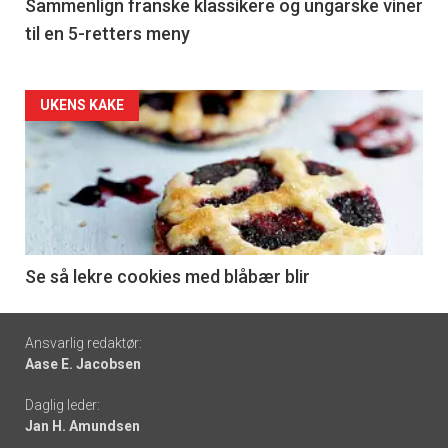
5
Sammenlign franske klassikere og ungarske viner
til en 5-retters meny
Forsiden
UKENS KAKE
akkurat
nå
-
6
Se så lekre cookies med blåbær blir
Footer
Ansvarlig redaktør:
Aase E. Jacobsen
-
Daglig leder:
links
Jan H. Amundsen