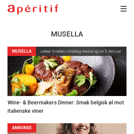
MUSELLA
MUSELLA
Lekker 5-retters middag med øl og vin 5. februar
Wine- & Beermakers Dinner: Smak belgisk øl mot
italienske viner
ANNONSE