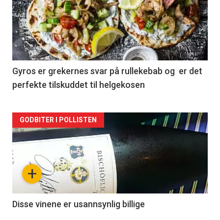
akkurat
nå
-
2
Gyros er grekernes svar på rullekebab og er det
perfekte tilskuddet til helgekosen
Forsiden
GODBITER I POLLISTEN
akkurat
nå
+
-
3
Disse vinene er usannsynlig billige