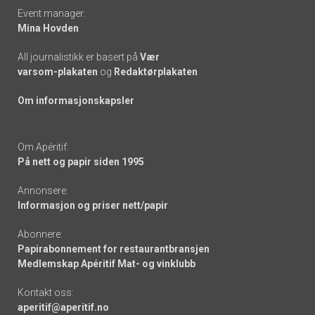
Event manager:
Mina Hovden
All journalistikk er basert på
Vær
varsom-plakaten
og
Redaktørplakaten
Om informasjonskapsler
Om Apéritif:
På nett og papir siden 1995
Annonsere:
Informasjon og priser nett/papir
Abonnere:
Papirabonnement for restaurantbransjen
Medlemskap Apéritif Mat- og vinklubb
Kontakt oss:
aperitif@aperitif.no