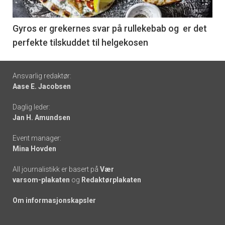
-
6
Gyros er grekernes svar på rullekebab og er det
perfekte tilskuddet til helgekosen
Footer
Ansvarlig redaktør:
Aase E. Jacobsen
-
Daglig leder:
links
Jan H. Amundsen
Event manager:
Mina Hovden
All journalistikk er basert på
Vær
varsom-plakaten
og
Redaktørplakaten
Om informasjonskapsler