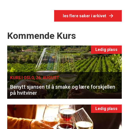
les flere saker i arkivet
Events
Kommende Kurs
Ledig plass
KURS I OSLO, 26. AUGUST
Benytt sjansen til å smake og lære forskjellen
på hvitviner
Ledig plass