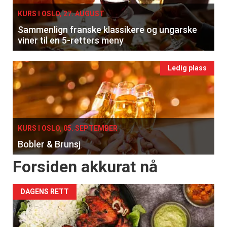
KURS I OSLO, 27. AUGUST
Sammenlign franske klassikere og ungarske
viner til en 5-retters meny
Ledig plass
KURS I OSLO, 05. SEPTEMBER
Bobler & Brunsj
Forsiden akkurat nå
DAGENS RETT