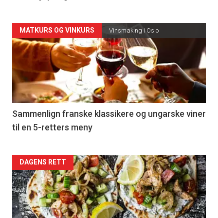
Forsiden
MATKURS OG VINKURS
Vinsmaking i Oslo
akkurat
nå
-
5
Sammenlign franske klassikere og ungarske viner
til en 5-retters meny
Forsiden
DAGENS RETT
akkurat
nå