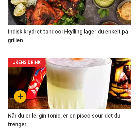
Indisk krydret tandoori-kylling lager du enkelt på
grillen
Forsiden
UKENS DRINK
akkurat
nå
+
-
2
Når du er lei gin tonic, er en pisco sour det du
trenger