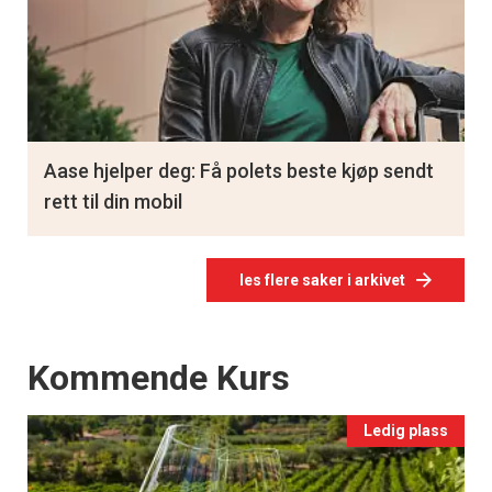
Aase hjelper deg: Få polets beste kjøp sendt
rett til din mobil
les flere saker i arkivet
Events
Kommende Kurs
Ledig plass