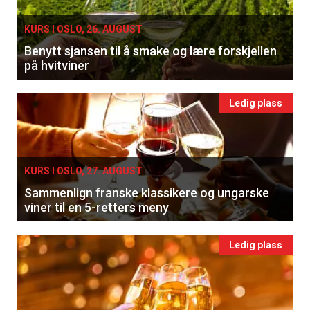
KURS I OSLO, 26. AUGUST
Benytt sjansen til å smake og lære forskjellen
på hvitviner
Ledig plass
KURS I OSLO, 27. AUGUST
Sammenlign franske klassikere og ungarske
viner til en 5-retters meny
Ledig plass