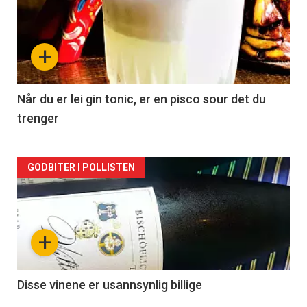
akkurat
nå
+
-
2
Når du er lei gin tonic, er en pisco sour det du
trenger
Forsiden
GODBITER I POLLISTEN
akkurat
nå
+
-
3
Disse vinene er usannsynlig billige