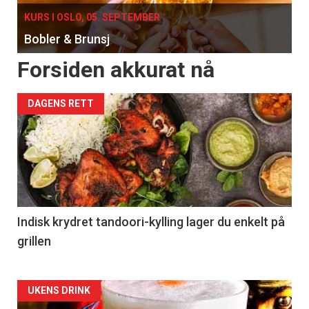
KURS I OSLO, 05. SEPTEMBER
Bobler & Brunsj
Forsiden akkurat nå
DAGENS RETT
Indisk krydret tandoori-kylling lager du enkelt på
grillen
Forsiden
UKENS DRINK