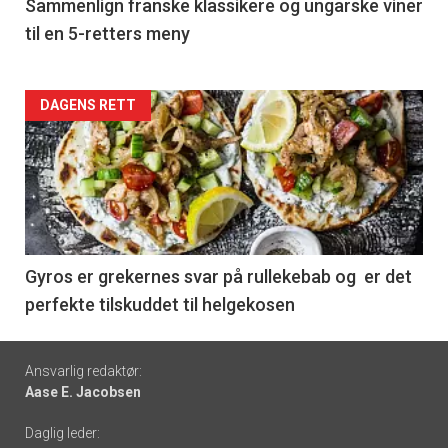
5
Sammenlign franske klassikere og ungarske viner
til en 5-retters meny
Forsiden
DAGENS RETT
akkurat
nå
-
6
Gyros er grekernes svar på rullekebab og er det
perfekte tilskuddet til helgekosen
Footer
Ansvarlig redaktør:
Aase E. Jacobsen
-
Daglig leder:
links