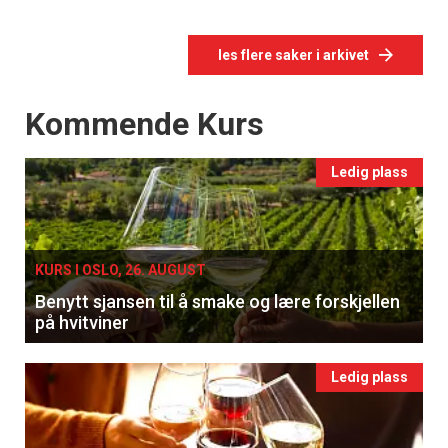
les flere saker i arkivet
Events
Kommende Kurs
Ledig plass
KURS I OSLO, 26. AUGUST
Benytt sjansen til å smake og lære forskjellen
på hvitviner
Ledig plass