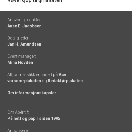
6
Røverkjøp til grillmaten
Footer
Ansvarlig redaktør:
Aase E. Jacobsen
-
Daglig leder:
links
Jan H. Amundsen
Event manager:
Mina Hovden
All journalistikk er basert på
Vær
varsom-plakaten
og
Redaktørplakaten
Om informasjonskapsler
Om Apéritif:
På nett og papir siden 1995
Annonsere: