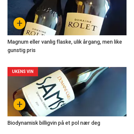
akkurat
nå
+
-
3
Magnum eller vanlig flaske, ulik årgang, men like
gunstig pris
Forsiden
UKENS VIN
akkurat
nå
+
-
4
Biodynamisk billigvin på et pol nær deg