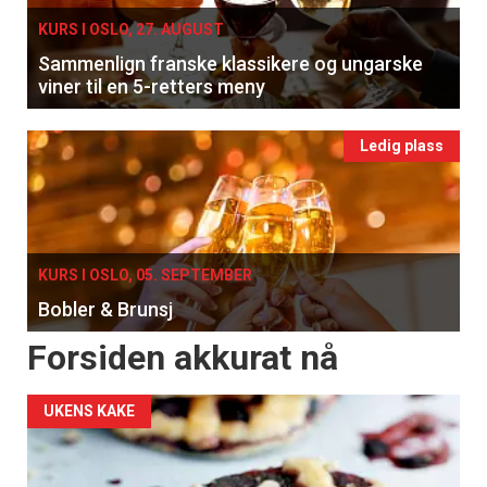
KURS I OSLO, 27. AUGUST
Sammenlign franske klassikere og ungarske
viner til en 5-retters meny
Ledig plass
KURS I OSLO, 05. SEPTEMBER
Bobler & Brunsj
Forsiden akkurat nå
UKENS KAKE