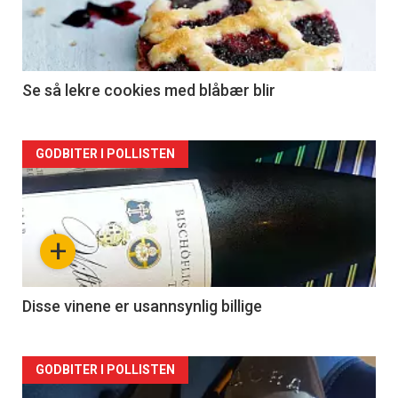
Se så lekre cookies med blåbær blir
Forsiden
GODBITER I POLLISTEN
akkurat
nå
+
-
2
Disse vinene er usannsynlig billige
Forsiden
GODBITER I POLLISTEN