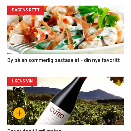
Forsiden
DAGENS RETT
akkurat
nå
-
5
By på en sommerlig pastasalat - din nye favoritt
Forsiden
UKENS VIN
akkurat
nå
+
-