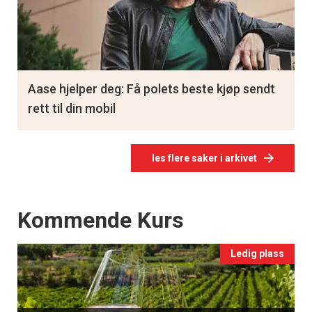
Aase hjelper deg: Få polets beste kjøp sendt
rett til din mobil
les flere saker i arkivet
Events
Kommende Kurs
Ledig plass