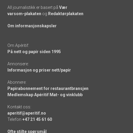
All journalistikk er basert på
Vær
varsom-plakaten
og
Redaktørplakaten
Om informasjonskapsler
Om Apéritif:
På nett og papir siden 1995
Annonsere:
Informasjon og priser nett/papir
Abonnere:
Papirabonnement for restaurantbransjen
Medlemskap Apéritif Mat- og vinklubb
Kontakt oss:
aperitif@aperitif.no
Telefon
+47 21 45 61 60
Ofte stilte spørsmål