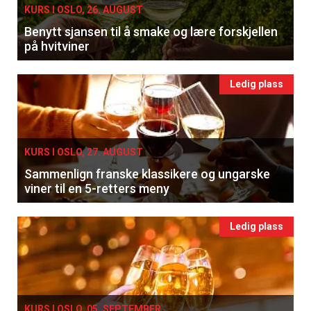
KURS I OSLO, 26. AUGUST
Benytt sjansen til å smake og lære forskjellen
på hvitviner
Ledig plass
KURS I OSLO, 27. AUGUST
Sammenlign franske klassikere og ungarske
viner til en 5-retters meny
Ledig plass
KURS I OSLO, 05. SEPTEMBER