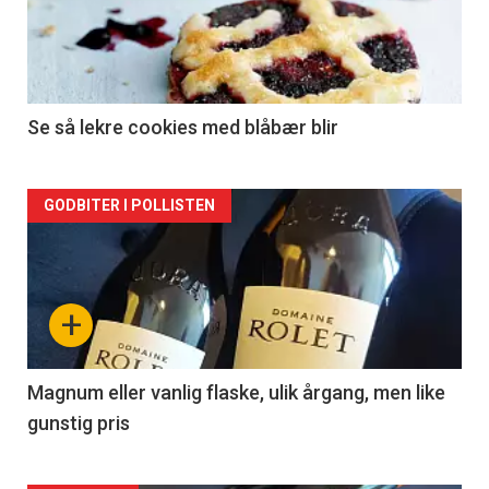
nå
-
2
Se så lekre cookies med blåbær blir
Forsiden
GODBITER I POLLISTEN
akkurat
nå
+
-
3
Magnum eller vanlig flaske, ulik årgang, men like
gunstig pris