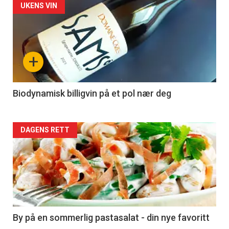
Forsiden
UKENS VIN
akkurat
nå
+
-
4
Biodynamisk billigvin på et pol nær deg
Forsiden
DAGENS RETT
akkurat
nå
-
5
By på en sommerlig pastasalat - din nye favoritt