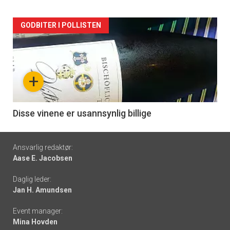
Forsiden
GODBITER I POLLISTEN
akkurat
nå
+
-
6
Disse vinene er usannsynlig billige
Footer
Ansvarlig redaktør:
Aase E. Jacobsen
-
Daglig leder:
links
Jan H. Amundsen
Event manager:
Mina Hovden