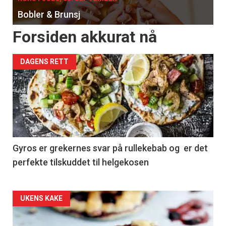
Bobler & Brunsj
Forsiden akkurat nå
DAGENS RETT
Gyros er grekernes svar på rullekebab og er det
perfekte tilskuddet til helgekosen
Forsiden
UKENS KAKE
akkurat