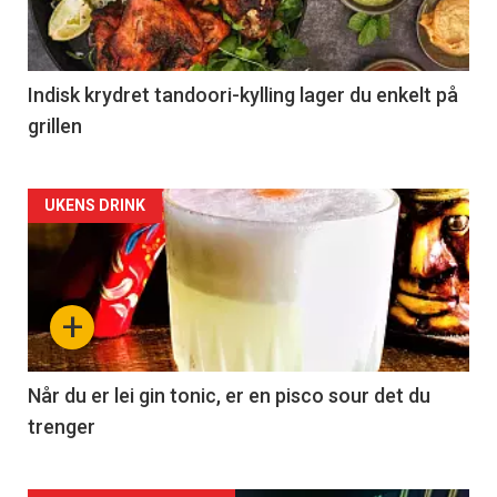
Indisk krydret tandoori-kylling lager du enkelt på
grillen
Forsiden
UKENS DRINK
akkurat
nå
+
-
2
Når du er lei gin tonic, er en pisco sour det du
trenger