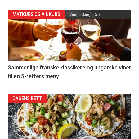
Forsiden
MATKURS OG VINKURS
Vinsmaking i Oslo
akkurat
nå
-
5
Sammenlign franske klassikere og ungarske viner
til en 5-retters meny
Forsiden
DAGENS RETT
akkurat
nå