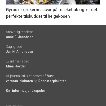
-
6
Gyros er grekernes svar på rullekebab og er det
perfekte tilskuddet til helgekosen
Footer
Ansvarlig redaktør:
Aase E. Jacobsen
-
Daglig leder:
links
Jan H. Amundsen
Event manager:
Mina Hovden
All journalistikk er basert på
Vær
varsom-plakaten
og
Redaktørplakaten
Om informasjonskapsler