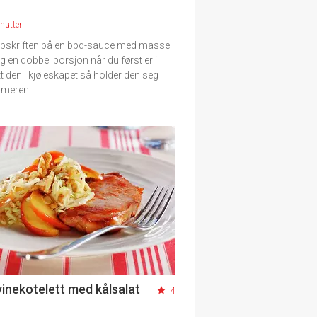
nutter
ppskriften på en bbq-sauce med masse
 en dobbel porsjon når du først er i
t den i kjøleskapet så holder den seg
mmeren.
vinekotelett med kålsalat
4