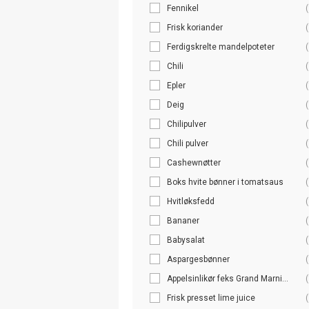
Fennikel
(
Frisk koriander
(
Ferdigskrelte mandelpoteter
(
Chili
(
Epler
(
Deig
(
Chilipulver
(
Chili pulver
(
Cashewnøtter
(
Boks hvite bønner i tomatsaus
(
Hvitløksfedd
(
Bananer
(
Babysalat
(
Aspargesbønner
(
Appelsinlikør feks Grand Marni...
(
Frisk presset lime juice
(