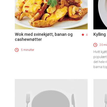
Wok med svinekjøtt, banan og
Kylling 
4
cashewnøtter
20 mi
5 minutter
Hvitt kjøt
populært
det hele 
barna top