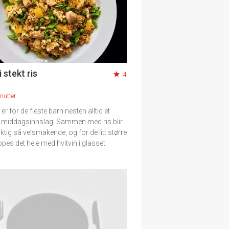
i stekt ris
4
nutter
t er for de fleste barn nesten alltid et
 middagsinnslag. Sammen med ris blir
riktig så velsmakende, og for de litt større
pes det hele med hvitvin i glasset.