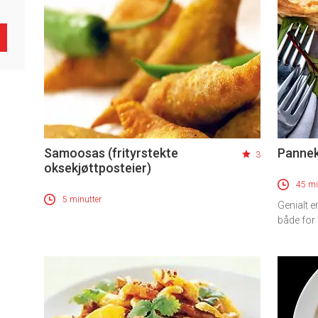
Samoosas (frityrstekte
Pannek
3
oksekjøttposteier)
45 mi
5 minutter
Genialt e
både for