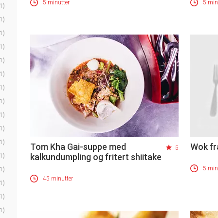
5 minutter
5 min
1)
1)
1)
1)
1)
1)
1)
1)
1)
1)
1)
Tom Kha Gai-suppe med
Wok fra
5
kalkundumpling og fritert shiitake
1)
5 min
1)
45 minutter
1)
1)
1)