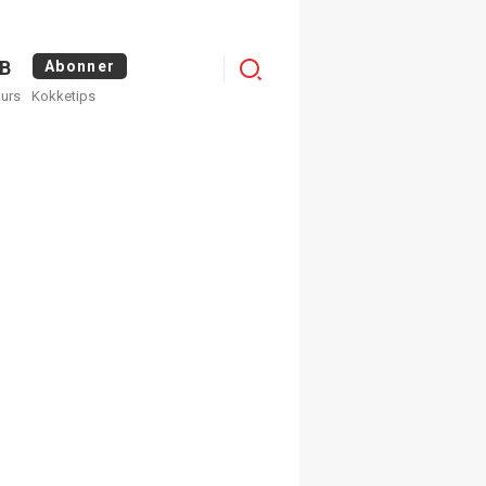
Logg
B
Abonner
kurs
Kokketips
inn