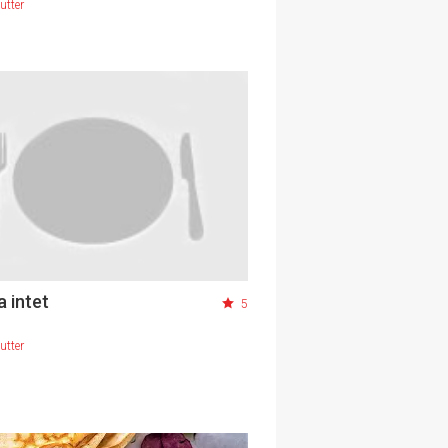
utter
 intet
5
utter