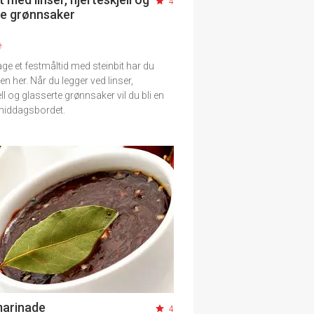
4
te grønnsaker
e
age et festmåltid med steinbit har du
en her. Når du legger ved linser,
ell og glasserte grønnsaker vil du bli en
 middagsbordet.
arinade
4