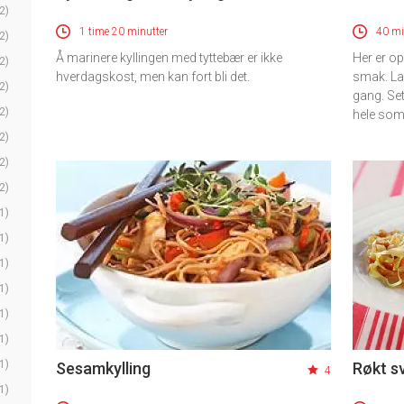
2)
1 time 20 minutter
40 mi
2)
Å marinere kyllingen med tyttebær er ikke
Her er o
2)
hverdagskost, men kan fort bli det.
smak. Lag
2)
gang. Set
2)
hele so
2)
2)
2)
1)
1)
1)
1)
1)
1)
1)
Sesamkylling
Røkt s
4
1)