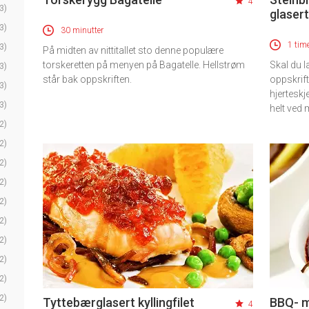
4
3)
glaser
3)
30 minutter
1 tim
3)
På midten av nittitallet sto denne populære
torskeretten på menyen på Bagatelle. Hellstrøm
Skal du l
3)
står bak oppskriften.
oppskrift
3)
hjerteskj
3)
helt ved
2)
2)
2)
2)
2)
2)
2)
2)
2)
2)
Tyttebærglasert kyllingfilet
BBQ- m
4