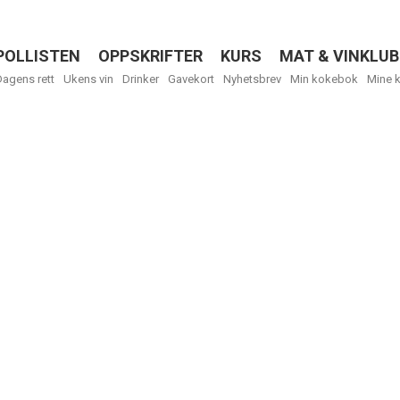
POLLISTEN
OPPSKRIFTER
KURS
MAT & VINKLUB
Menu
Dagens rett
Ukens vin
Drinker
Gavekort
Nyhetsbrev
Min kokebok
Mine 