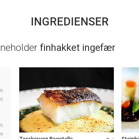
INGREDIENSER
nneholder
finhakket ingefær
5)
0)
5)
4)
Torskerygg Bagatelle
Steinbi