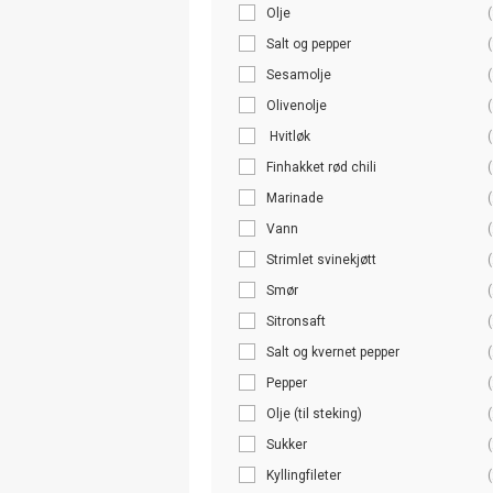
Olje
(
Salt og pepper
(
Sesamolje
(
Olivenolje
(
Hvitløk
(
Finhakket rød chili
(
Marinade
(
Vann
(
Strimlet svinekjøtt
(
Smør
(
Sitronsaft
(
Salt og kvernet pepper
(
Pepper
(
Olje (til steking)
(
Sukker
(
Kyllingfileter
(