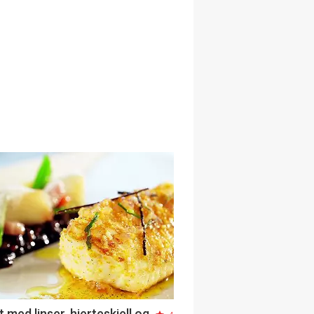
t med linser, hjerteskjell og