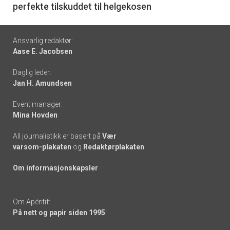
perfekte tilskuddet til helgekosen
Footer
Ansvarlig redaktør:
Aase E. Jacobsen
-
Daglig leder:
links
Jan H. Amundsen
Event manager:
Mina Hovden
All journalistikk er basert på
Vær
varsom-plakaten
og
Redaktørplakaten
Om informasjonskapsler
Om Apéritif:
På nett og papir siden 1995