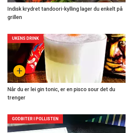
Indisk krydret tandoori-kylling lager du enkelt på
grillen
Forsiden
UKENS DRINK
akkurat
nå
+
-
2
Når du er lei gin tonic, er en pisco sour det du
trenger
Forsiden
GODBITER I POLLISTEN
akkurat