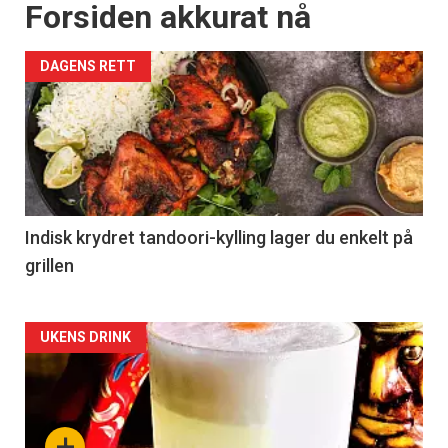
Forsiden akkurat nå
DAGENS RETT
Indisk krydret tandoori-kylling lager du enkelt på
grillen
Forsiden
UKENS DRINK
akkurat
nå
+