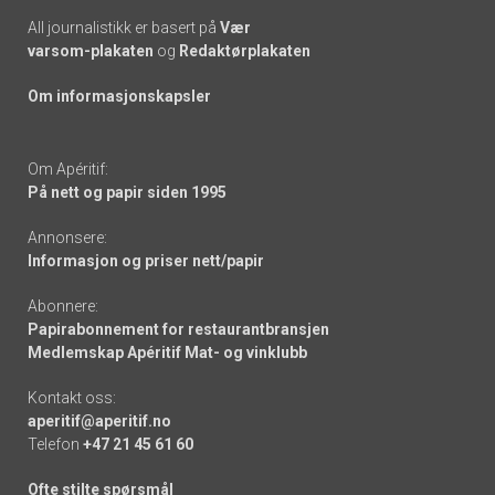
All journalistikk er basert på
Vær
varsom-plakaten
og
Redaktørplakaten
Om informasjonskapsler
Om Apéritif:
På nett og papir siden 1995
Annonsere:
Informasjon og priser nett/papir
Abonnere:
Papirabonnement for restaurantbransjen
Medlemskap Apéritif Mat- og vinklubb
Kontakt oss:
aperitif@aperitif.no
Telefon
+47 21 45 61 60
Ofte stilte spørsmål