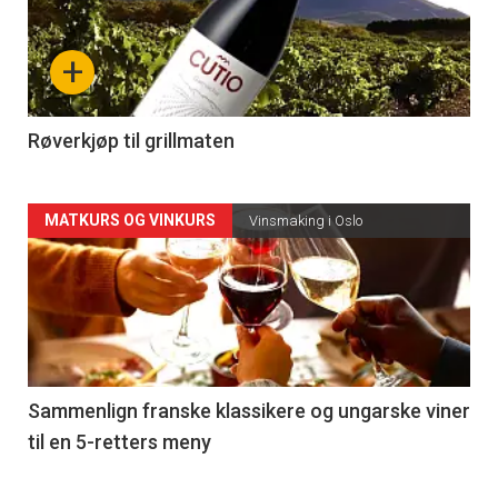
akkurat
nå
+
-
4
Røverkjøp til grillmaten
Forsiden
MATKURS OG VINKURS
Vinsmaking i Oslo
akkurat
nå
-
5
Sammenlign franske klassikere og ungarske viner
til en 5-retters meny