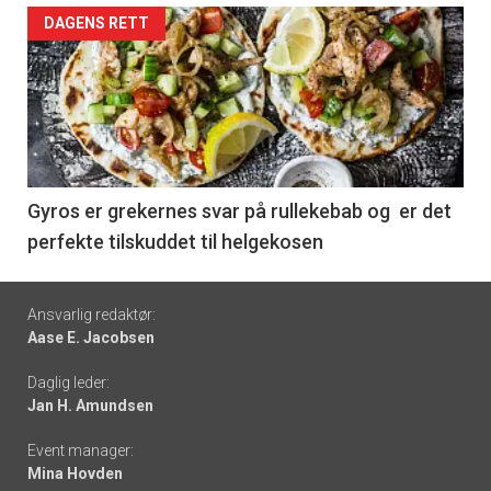
Forsiden
DAGENS RETT
akkurat
nå
-
6
Gyros er grekernes svar på rullekebab og er det
perfekte tilskuddet til helgekosen
Footer
Ansvarlig redaktør:
Aase E. Jacobsen
-
Daglig leder:
links
Jan H. Amundsen
Event manager:
Mina Hovden