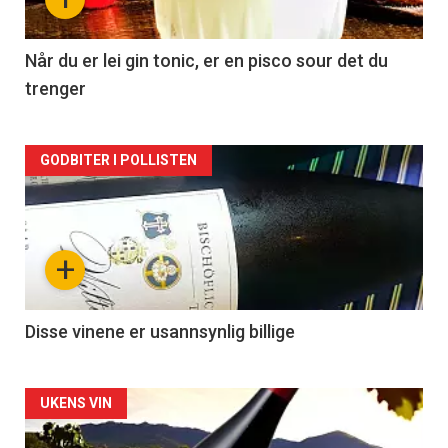
-
2
Når du er lei gin tonic, er en pisco sour det du
trenger
Forsiden
GODBITER I POLLISTEN
akkurat
nå
+
-
3
Disse vinene er usannsynlig billige
Forsiden
UKENS VIN