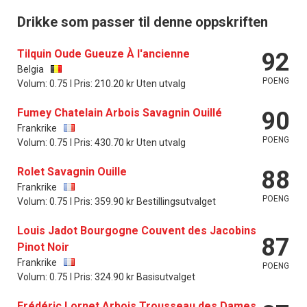
Drikke som passer til denne oppskriften
Tilquin Oude Gueuze À l'ancienne
92
Belgia
POENG
Volum: 0.75 l Pris: 210.20 kr Uten utvalg
Fumey Chatelain Arbois Savagnin Ouillé
90
Frankrike
POENG
Volum: 0.75 l Pris: 430.70 kr Uten utvalg
Rolet Savagnin Ouille
88
Frankrike
POENG
Volum: 0.75 l Pris: 359.90 kr Bestillingsutvalget
Louis Jadot Bourgogne Couvent des Jacobins
87
Pinot Noir
Frankrike
POENG
Volum: 0.75 l Pris: 324.90 kr Basisutvalget
Frédéric Lornet Arbois Trousseau des Dames