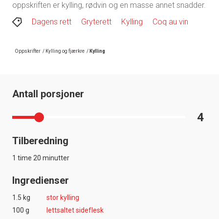
oppskriften er kylling, rødvin og en masse annet snadder.
Dagens rett
Gryterett
Kylling
Coq au vin
Oppskrifter
/
Kylling og fjærkre
/
Kylling
Antall porsjoner
4
Tilberedning
1 time 20 minutter
Ingredienser
1.5 kg
stor kylling
100 g
lettsaltet sideflesk