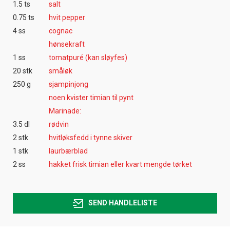
1.5 ts
salt
0.75 ts
hvit pepper
4 ss
cognac
hønsekraft
1 ss
tomatpuré (kan sløyfes)
20 stk
småløk
250 g
sjampinjong
noen kvister timian til pynt
Marinade:
3.5 dl
rødvin
2 stk
hvitløksfedd i tynne skiver
1 stk
laurbærblad
2 ss
hakket frisk timian eller kvart mengde tørket
SEND HANDLELISTE