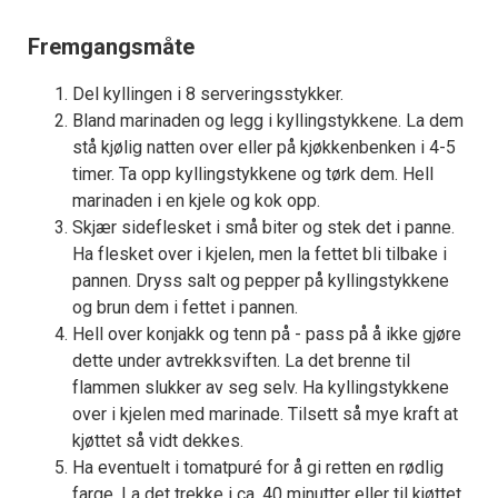
Fremgangsmåte
Del kyllingen i 8 serveringsstykker.
Bland marinaden og legg i kyllingstykkene. La dem
stå kjølig natten over eller på kjøkkenbenken i 4-5
timer. Ta opp kyllingstykkene og tørk dem. Hell
marinaden i en kjele og kok opp.
Skjær sideflesket i små biter og stek det i panne.
Ha flesket over i kjelen, men la fettet bli tilbake i
pannen. Dryss salt og pepper på kyllingstykkene
og brun dem i fettet i pannen.
Hell over konjakk og tenn på - pass på å ikke gjøre
dette under avtrekksviften. La det brenne til
flammen slukker av seg selv. Ha kyllingstykkene
over i kjelen med marinade. Tilsett så mye kraft at
kjøttet så vidt dekkes.
Ha eventuelt i tomatpuré for å gi retten en rødlig
farge. La det trekke i ca. 40 minutter eller til kjøttet