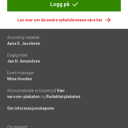
Logg på
Les mer om de andre nyhetsbrevene våre her
Footer
Ansvarlig redaktør:
Aase E. Jacobsen
-
Daglig leder:
links
Jan H. Amundsen
Event manager:
Mina Hovden
All journalistikk er basert på
Vær
varsom-plakaten
og
Redaktørplakaten
Om informasjonskapsler
Om Apéritif: