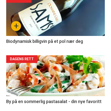
Forsiden
akkurat
nå
+
-
4
Biodynamisk billigvin på et pol nær deg
Forsiden
DAGENS RETT
akkurat
nå
-
5
By på en sommerlig pastasalat - din nye favoritt