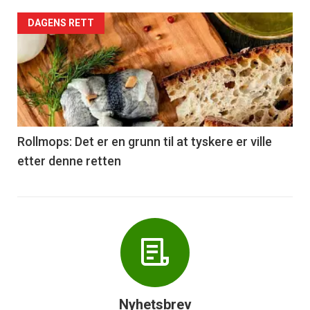
Forsiden
DAGENS RETT
akkurat
nå
-
6
Rollmops: Det er en grunn til at tyskere er ville
etter denne retten
Nyhetsbrev