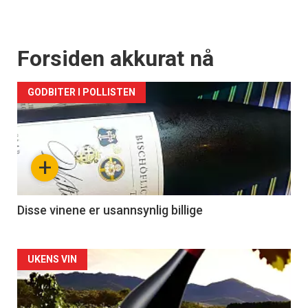
Forsiden akkurat nå
GODBITER I POLLISTEN
+
Disse vinene er usannsynlig billige
Forsiden
UKENS VIN
akkurat