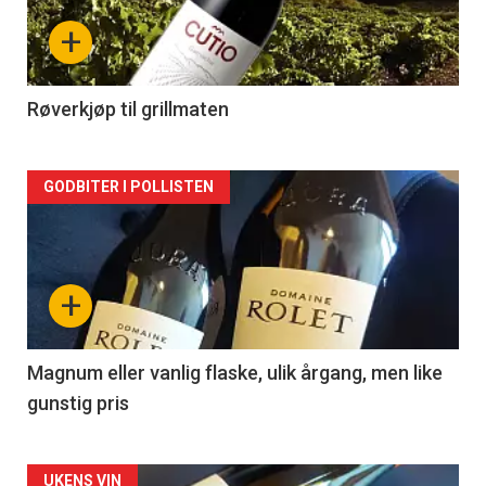
nå
+
-
2
Røverkjøp til grillmaten
Forsiden
GODBITER I POLLISTEN
akkurat
nå
+
-
3
Magnum eller vanlig flaske, ulik årgang, men like
gunstig pris
UKENS VIN