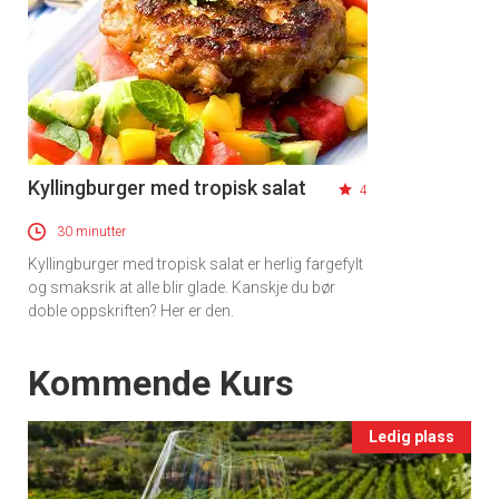
Kyllingburger med tropisk salat
4
30 minutter
Kyllingburger med tropisk salat er herlig fargefylt
og smaksrik at alle blir glade. Kanskje du bør
doble oppskriften? Her er den.
Events
Kommende Kurs
Ledig plass