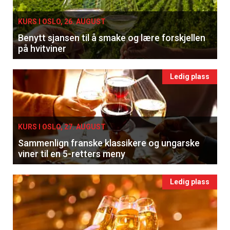
KURS I OSLO, 26. AUGUST
Benytt sjansen til å smake og lære forskjellen
på hvitviner
Ledig plass
KURS I OSLO, 27. AUGUST
Sammenlign franske klassikere og ungarske
viner til en 5-retters meny
Ledig plass