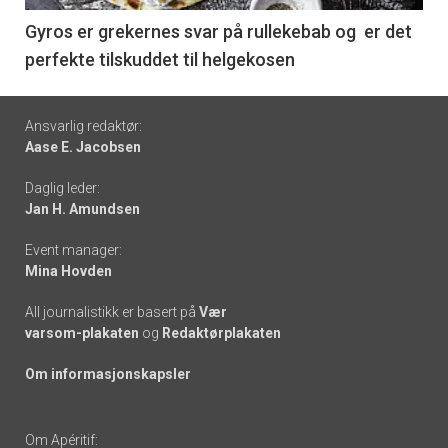
6
Gyros er grekernes svar på rullekebab og er det
perfekte tilskuddet til helgekosen
Footer
Ansvarlig redaktør:
Aase E. Jacobsen
-
Daglig leder:
links
Jan H. Amundsen
Event manager:
Mina Hovden
All journalistikk er basert på
Vær
varsom-plakaten
og
Redaktørplakaten
Om informasjonskapsler
Om Apéritif: