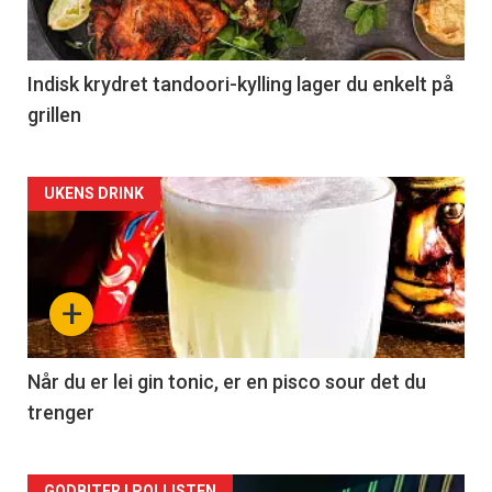
Indisk krydret tandoori-kylling lager du enkelt på
grillen
Forsiden
UKENS DRINK
akkurat
nå
+
-
2
Når du er lei gin tonic, er en pisco sour det du
trenger
GODBITER I POLLISTEN