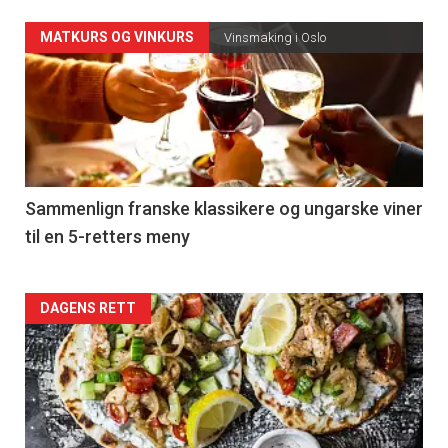
Forsiden
MATKURS OG VINKURS
Vinsmaking i Oslo
akkurat
nå
-
5
Sammenlign franske klassikere og ungarske viner
til en 5-retters meny
Forsiden
DAGENS RETT
akkurat
nå
-