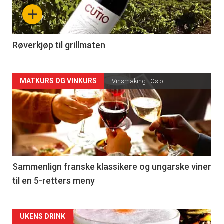
nå
+
-
4
Røverkjøp til grillmaten
Forsiden
MATKURS OG VINKURS
Vinsmaking i Oslo
akkurat
nå
-
5
Sammenlign franske klassikere og ungarske viner
til en 5-retters meny
Forsiden
UKENS DRINK