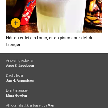
akkurat
nå
+
-
6
Når du er lei gin tonic, er en pisco sour det du
trenger
Footer
Ansvarlig redaktør:
Aase E. Jacobsen
-
Daglig leder:
links
Jan H. Amundsen
Event manager:
Mina Hovden
All journalistikk er basert på
Vær