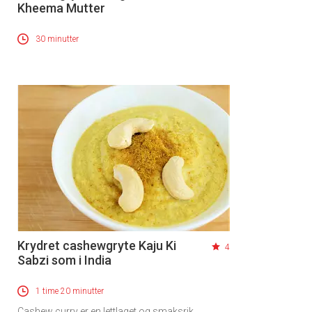
Kheema Mutter
30 minutter
Krydret cashewgryte Kaju Ki
4
Sabzi som i India
1 time 20 minutter
Cashew curry er en lettlaget og smaksrik