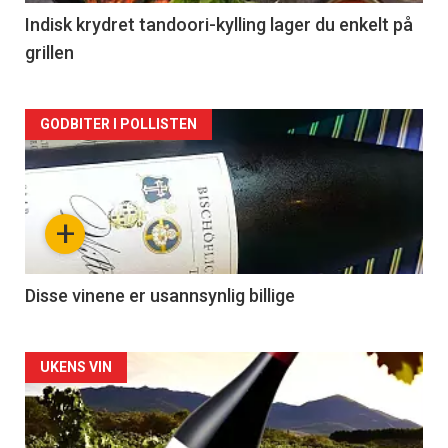
2
Indisk krydret tandoori-kylling lager du enkelt på
grillen
Forsiden
GODBITER I POLLISTEN
akkurat
nå
+
-
3
Disse vinene er usannsynlig billige
Forsiden
UKENS VIN
akkurat