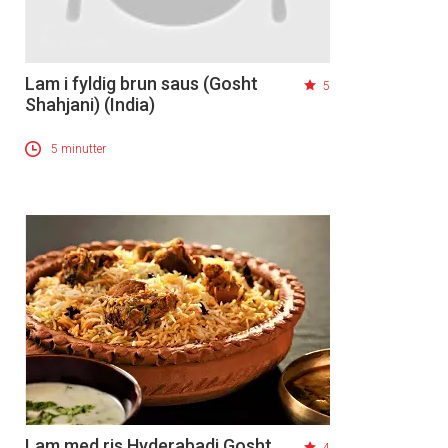
Lam i fyldig brun saus (Gosht
5
Shahjani) (India)
5 minutter
Lam med ris Hyderabadi Gosht