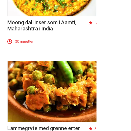
Moong dal linser som i Aamti,
3
Maharashtra i India
30 minutter
Lammegryte med grønne erter
5