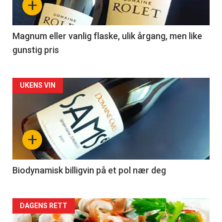
+
-
3
Magnum eller vanlig flaske, ulik årgang, men like
gunstig pris
Forsiden
UKENS VIN
akkurat
nå
+
-
4
Biodynamisk billigvin på et pol nær deg
Forsiden
DAGENS RETT