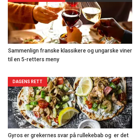
akkurat
nå
-
5
Sammenlign franske klassikere og ungarske viner
til en 5-retters meny
Forsiden
DAGENS RETT
akkurat
nå
-
6
Gyros er grekernes svar på rullekebab og er det