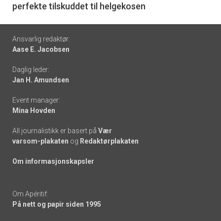
perfekte tilskuddet til helgekosen
Footer
Ansvarlig redaktør:
Aase E. Jacobsen
-
Daglig leder:
links
Jan H. Amundsen
Event manager:
Mina Hovden
All journalistikk er basert på
Vær
varsom-plakaten
og
Redaktørplakaten
Om informasjonskapsler
Om Apéritif:
På nett og papir siden 1995