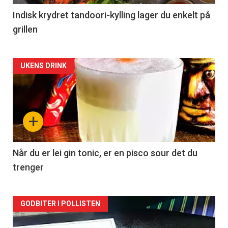
Indisk krydret tandoori-kylling lager du enkelt på
grillen
Forsiden
UKENS DRINK
akkurat
nå
+
-
2
Når du er lei gin tonic, er en pisco sour det du
trenger
Forsiden
GODBITER I POLLISTEN
akkurat