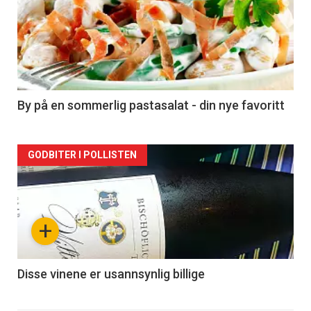
akkurat
nå
-
5
By på en sommerlig pastasalat - din nye favoritt
Forsiden
GODBITER I POLLISTEN
akkurat
nå
+
-
6
Disse vinene er usannsynlig billige