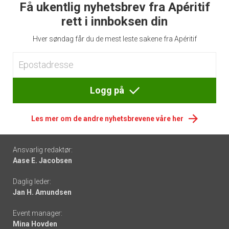
Få ukentlig nyhetsbrev fra Apéritif
rett i innboksen din
Hver søndag får du de mest leste sakene fra Apéritif
Logg på
Les mer om de andre nyhetsbrevene våre her
Footer
Ansvarlig redaktør:
Aase E. Jacobsen
-
Daglig leder:
links
Jan H. Amundsen
Event manager:
Mina Hovden