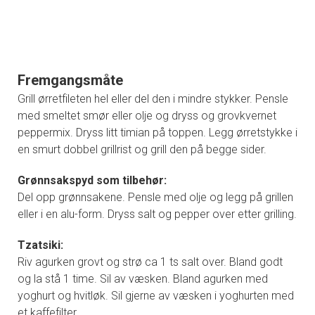
Fremgangsmåte
Grill ørretfileten hel eller del den i mindre stykker. Pensle
med smeltet smør eller olje og dryss og grovkvernet
peppermix. Dryss litt timian på toppen. Legg ørretstykke i
en smurt dobbel grillrist og grill den på begge sider.
Grønnsakspyd som tilbehør:
Del opp grønnsakene. Pensle med olje og legg på grillen
eller i en alu-form. Dryss salt og pepper over etter grilling.
Tzatsiki:
Riv agurken grovt og strø ca 1 ts salt over. Bland godt
og la stå 1 time. Sil av væsken. Bland agurken med
yoghurt og hvitløk. Sil gjerne av væsken i yoghurten med
et kaffefilter.