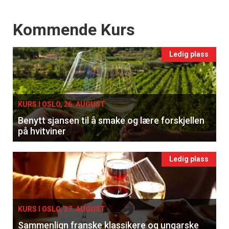
Events
Kommende Kurs
Ledig plass
KURS I OSLO, 26. AUGUST
Benytt sjansen til å smake og lære forskjellen
på hvitviner
Ledig plass
×
KURS I OSLO, 27. AUGUST
Få ukentlige nyhetsbrev fra
Sammenlign franske klassikere og ungarske