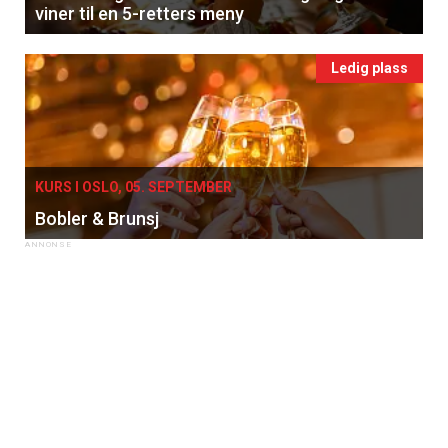
viner til en 5-retters meny
Apéritif
Vi tilbyr flere ukentlige nyhetsbrev. Du
Ledig plass
kan fritt velge hvilke du ønsker å få
tilsendt.
Registrer deg
KURS I OSLO, 05. SEPTEMBER
Bobler & Brunsj