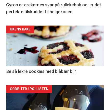
Gyros er grekernes svar på rullekebab og er det
perfekte tilskuddet til helgekosen
Forsiden
UKENS KAKE
akkurat
nå
-
2
Se så lekre cookies med blåbær blir
Forsiden
GODBITER I POLLISTEN
akkurat