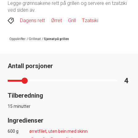
Legge grønnsakene rett på grillen og servere en tzatziki
ved siden av.
Dagens rett
Ørret
Grill
Tzatsiki
Oppskrifter
/
Grillmat
/
Sjømat på grillen
Antall porsjoner
4
Tilberedning
15 minutter
Ingredienser
600 g
ørretfilet, uten bein med skinn