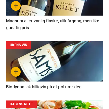
nå
+
-
3
Magnum eller vanlig flaske, ulik årgang, men like
gunstig pris
Forsiden
UKENS VIN
akkurat
nå
+
-
4
Biodynamisk billigvin på et pol nær deg
Forsiden
DAGENS RETT