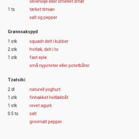
olivenolje eller smeltet smør
1 ts
tørket timian
salt og pepper
Grønnsakspyd
1 stk
squash delt i kubber
2 stk
hvitløk, delt i to
1 stk
fast eple
små nypoteter eller potetbåter
Tzatsiki:
2 dl
naturell yoghurt
1 stk
finhakket hvitløkbåt
1 stk
revet agurk
0.5 ts
salt
grovmalt pepper