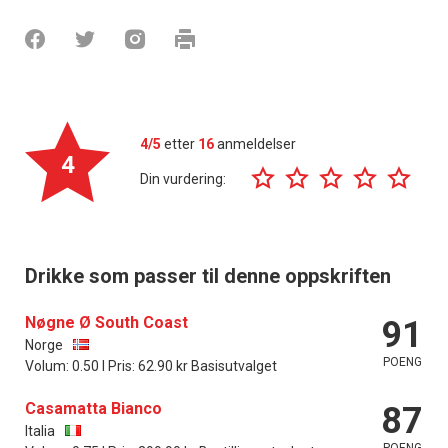
4/5
etter
16
anmeldelser
4
Din vurdering:
Drikke som passer til denne oppskriften
Nøgne Ø South Coast
91
Norge
POENG
Volum: 0.50 l Pris: 62.90 kr Basisutvalget
Casamatta Bianco
87
Italia
POENG