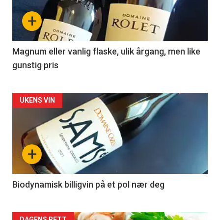
nå
+
-
3
Magnum eller vanlig flaske, ulik årgang, men like
gunstig pris
Forsiden
UKENS VIN
akkurat
nå
+
-
4
Biodynamisk billigvin på et pol nær deg
DAGENS RETT