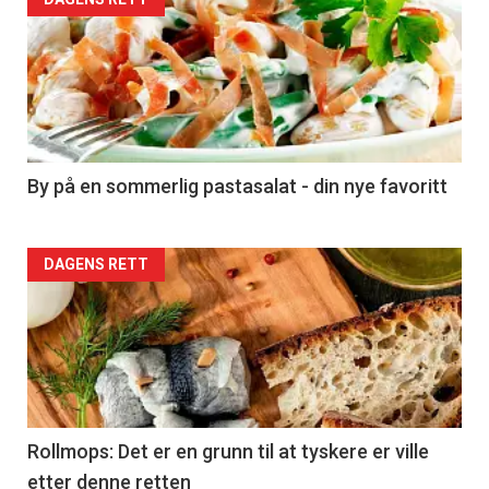
Forsiden
akkurat
nå
-
5
By på en sommerlig pastasalat - din nye favoritt
Forsiden
DAGENS RETT
akkurat
nå
-
6
Rollmops: Det er en grunn til at tyskere er ville
etter denne retten