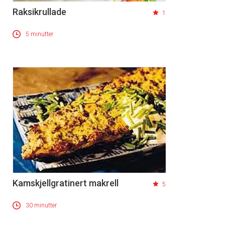
Raksikrullade
1
5 minutter
Kamskjellgratinert makrell
5
30 minutter