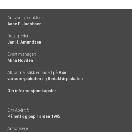
Footer
Ansvarlig redaktør:
Aase E. Jacobsen
-
Daglig leder:
links
Jan H. Amundsen
Event manager:
Mina Hovden
All journalistikk er basert på
Vær
varsom-plakaten
og
Redaktørplakaten
Om informasjonskapsler
Om Apéritif:
På nett og papir siden 1995
Annonsere: