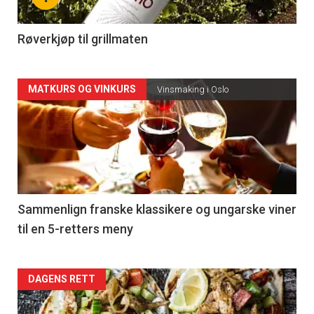
-
4
Røverkjøp til grillmaten
Forsiden
MATKURS OG VINKURS
Vinsmaking i Oslo
akkurat
nå
-
5
Sammenlign franske klassikere og ungarske viner
til en 5-retters meny
Forsiden
DAGENS RETT
akkurat