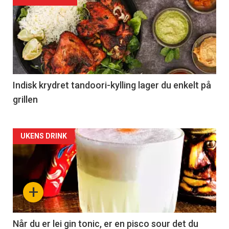
Indisk krydret tandoori-kylling lager du enkelt på
grillen
Forsiden
UKENS DRINK
akkurat
nå
+
-
2
Når du er lei gin tonic, er en pisco sour det du