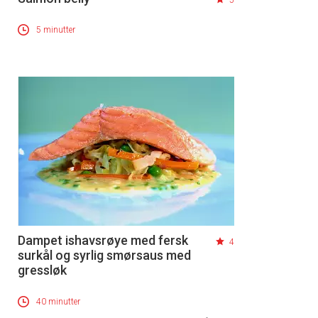
5
5 minutter
Dampet ishavsrøye med fersk
4
surkål og syrlig smørsaus med
gressløk
40 minutter