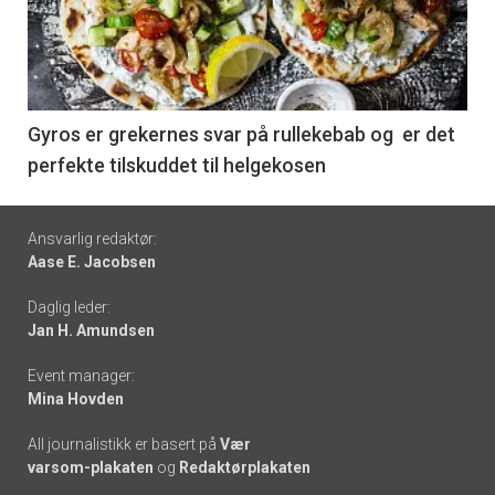
nå
-
6
Gyros er grekernes svar på rullekebab og er det
perfekte tilskuddet til helgekosen
Footer
Ansvarlig redaktør:
Aase E. Jacobsen
-
Daglig leder:
links
Jan H. Amundsen
Event manager:
Mina Hovden
All journalistikk er basert på
Vær
varsom-plakaten
og
Redaktørplakaten