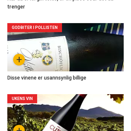
trenger
Forsiden
GODBITER I POLLISTEN
akkurat
nå
+
-
3
Disse vinene er usannsynlig billige
Forsiden
UKENS VIN
akkurat
nå
+