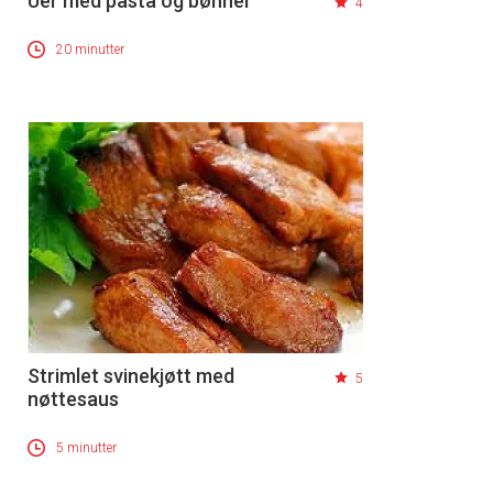
Uer med pasta og bønner
4
20 minutter
Strimlet svinekjøtt med
5
nøttesaus
5 minutter