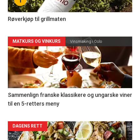
-
4
Røverkjøp til grillmaten
Forsiden
MATKURS OG VINKURS
Vinsmaking i Oslo
akkurat
nå
-
5
Sammenlign franske klassikere og ungarske viner
til en 5-retters meny
Forsiden
DAGENS RETT