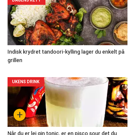
DAGENS RETT
Indisk krydret tandoori-kylling lager du enkelt på
grillen
Forsiden
UKENS DRINK
akkurat
nå
+
-
2
Når du er lei gin tonic, er en pisco sour det du