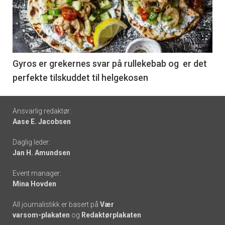
akkurat
nå
-
6
Gyros er grekernes svar på rullekebab og er det
perfekte tilskuddet til helgekosen
Footer
Ansvarlig redaktør:
Aase E. Jacobsen
-
Daglig leder:
links
Jan H. Amundsen
Event manager:
Mina Hovden
All journalistikk er basert på
Vær
varsom-plakaten
og
Redaktørplakaten