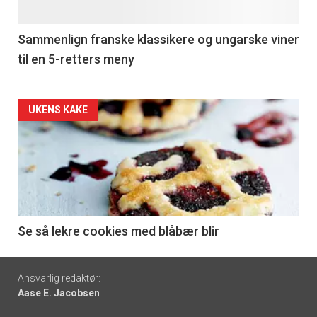
-
5
Sammenlign franske klassikere og ungarske viner
til en 5-retters meny
Forsiden
UKENS KAKE
akkurat
nå
-
6
Se så lekre cookies med blåbær blir
Footer
Ansvarlig redaktør:
Aase E. Jacobsen
-