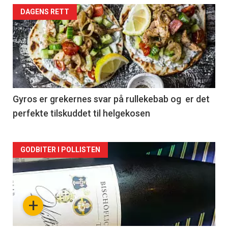
Forsiden
DAGENS RETT
akkurat
nå
-
2
Gyros er grekernes svar på rullekebab og er det
perfekte tilskuddet til helgekosen
Forsiden
GODBITER I POLLISTEN
akkurat
nå
+
-