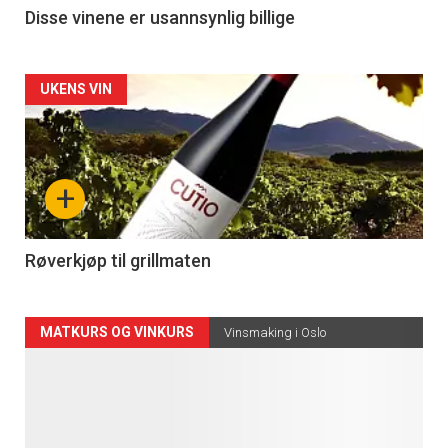
3
Disse vinene er usannsynlig billige
Forsiden
UKENS VIN
akkurat
nå
+
-
4
Røverkjøp til grillmaten
Forsiden
MATKURS OG VINKURS
Vinsmaking i Oslo
akkurat
nå