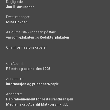
Daglig leder:
links
Jan H. Amundsen
Event manager:
Mina Hovden
All journalistikk er basert på
Vær
varsom-plakaten
og
Redaktørplakaten
Om informasjonskapsler
Om Apéritif:
På nett og papir siden 1995
Annonsere:
Informasjon og priser nett/papir
Abonnere:
Papirabonnement for restaurantbransjen
Medlemskap Apéritif Mat- og vinklubb