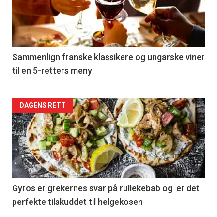
nå
-
5
Sammenlign franske klassikere og ungarske viner
til en 5-retters meny
Forsiden
DAGENS RETT
akkurat
nå
-
6
Gyros er grekernes svar på rullekebab og er det
perfekte tilskuddet til helgekosen