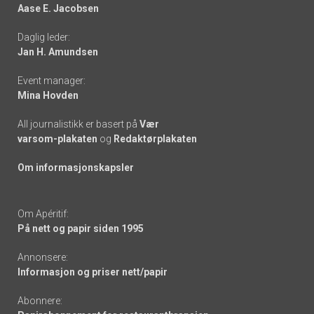
Aase E. Jacobsen
-
Daglig leder:
links
Jan H. Amundsen
Event manager:
Mina Hovden
All journalistikk er basert på
Vær
varsom-plakaten
og
Redaktørplakaten
Om informasjonskapsler
Om Apéritif:
På nett og papir siden 1995
Annonsere:
Informasjon og priser nett/papir
Abonnere: