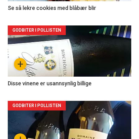
Se så lekre cookies med blåbær blir
Forsiden
GODBITER I POLLISTEN
akkurat
nå
+
-
2
Disse vinene er usannsynlig billige
Forsiden
GODBITER I POLLISTEN
akkurat
nå