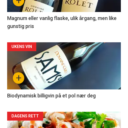
+
-
3
Magnum eller vanlig flaske, ulik årgang, men like
gunstig pris
Forsiden
UKENS VIN
akkurat
nå
+
-
4
Biodynamisk billigvin på et pol nær deg
Forsiden
DAGENS RETT