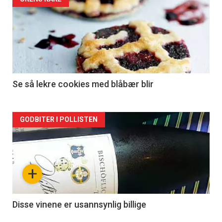
Se så lekre cookies med blåbær blir
Forsiden
GODBITER I POLLISTEN
akkurat
nå
+
-
2
Disse vinene er usannsynlig billige