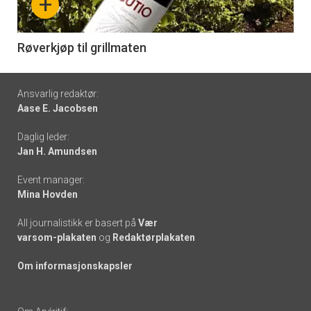
+
-
6
Røverkjøp til grillmaten
Footer
Ansvarlig redaktør:
Aase E. Jacobsen
-
Daglig leder:
links
Jan H. Amundsen
Event manager:
Mina Hovden
All journalistikk er basert på
Vær
varsom-plakaten
og
Redaktørplakaten
Om informasjonskapsler