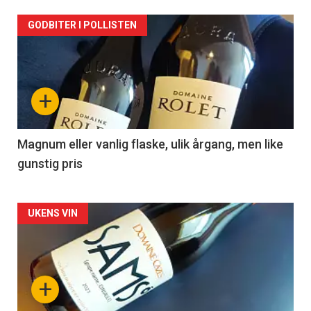
Forsiden
GODBITER I POLLISTEN
akkurat
nå
+
-
3
Magnum eller vanlig flaske, ulik årgang, men like
gunstig pris
Forsiden
UKENS VIN
akkurat
nå
+
-