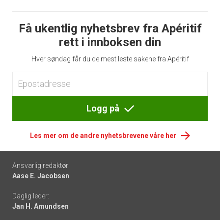
Få ukentlig nyhetsbrev fra Apéritif
rett i innboksen din
Hver søndag får du de mest leste sakene fra Apéritif
Logg på
Les mer om de andre nyhetsbrevene våre her
Footer
Ansvarlig redaktør:
Aase E. Jacobsen
-
Daglig leder:
links
Jan H. Amundsen