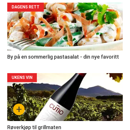
Forsiden
DAGENS RETT
akkurat
nå
-
5
By på en sommerlig pastasalat - din nye favoritt
Forsiden
UKENS VIN
akkurat
nå
+
-
6
Røverkjøp til grillmaten