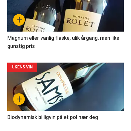
akkurat
nå
+
-
3
Magnum eller vanlig flaske, ulik årgang, men like
gunstig pris
Forsiden
UKENS VIN
akkurat
nå
+
-
4
Biodynamisk billigvin på et pol nær deg