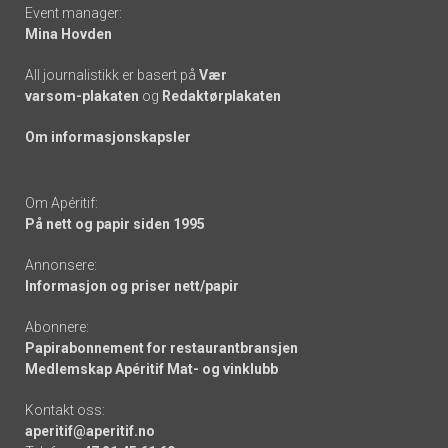
Event manager:
Mina Hovden
All journalistikk er basert på
Vær
varsom-plakaten
og
Redaktørplakaten
Om informasjonskapsler
Om Apéritif:
På nett og papir siden 1995
Annonsere:
Informasjon og priser nett/papir
Abonnere:
Papirabonnement for restaurantbransjen
Medlemskap Apéritif Mat- og vinklubb
Kontakt oss:
aperitif@aperitif.no