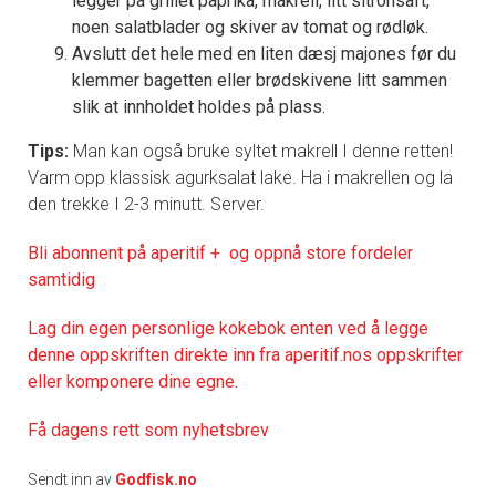
legger på grillet paprika, makrell, litt sitronsaft,
noen salatblader og skiver av tomat og rødløk.
Avslutt det hele med en liten dæsj majones før du
klemmer bagetten eller brødskivene litt sammen
slik at innholdet holdes på plass.
Tips:
Man kan også bruke syltet makrell I denne retten!
Varm opp klassisk agurksalat lake. Ha i makrellen og la
den trekke I 2-3 minutt. Server.
Bli abonnent på aperitif + og oppnå store fordeler
samtidig
Lag din egen personlige kokebok enten ved å legge
denne oppskriften direkte inn fra aperitif.nos oppskrifter
eller komponere dine egne.
Få dagens rett som nyhetsbrev
Sendt inn av
Godfisk.no