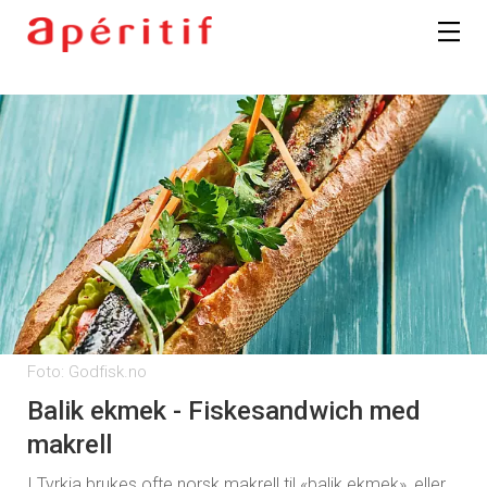
Foto: Godfisk.no
Balik ekmek - Fiskesandwich med
makrell
I Tyrkia brukes ofte norsk makrell til «balik ekmek», eller