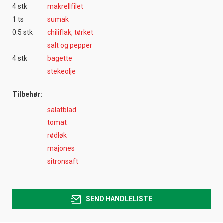
4 stk
makrellfilet
1 ts
sumak
0.5 stk
chiliflak, tørket
salt og pepper
4 stk
bagette
stekeolje
Tilbehør:
salatblad
tomat
rødløk
majones
sitronsaft
SEND HANDLELISTE