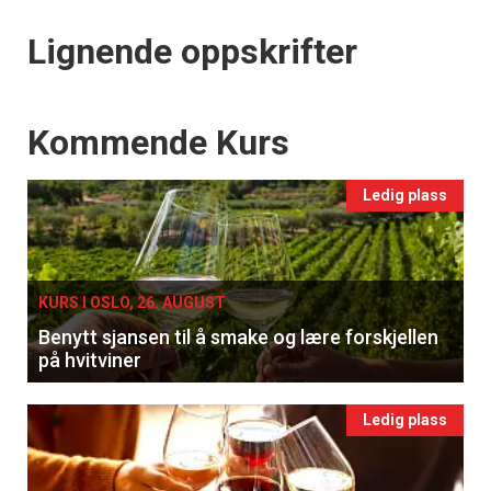
Lignende oppskrifter
Events
Kommende Kurs
Ledig plass
KURS I OSLO, 26. AUGUST
Benytt sjansen til å smake og lære forskjellen
på hvitviner
Ledig plass