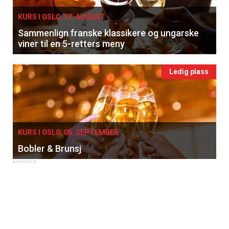
KURS I OSLO, 27. AUGUST
Sammenlign franske klassikere og ungarske
viner til en 5-retters meny
Ledig plass
×
Få ukentlige nyhetsbrev fra
KURS I OSLO, 05. SEPTEMBER
Apéritif
Bobler & Brunsj
Vi tilbyr flere ukentlige nyhetsbrev. Du
kan fritt velge hvilke du ønsker å få
tilsendt.
Registrer deg