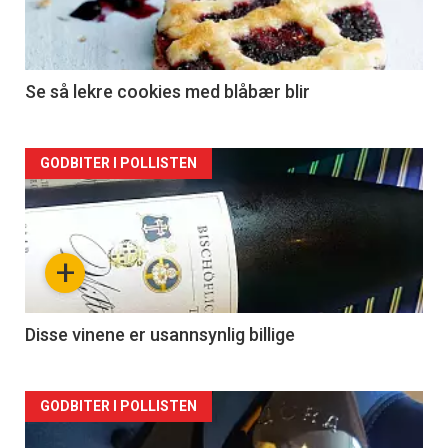
Se så lekre cookies med blåbær blir
Forsiden
GODBITER I POLLISTEN
akkurat
nå
+
-
2
Disse vinene er usannsynlig billige
Forsiden
GODBITER I POLLISTEN