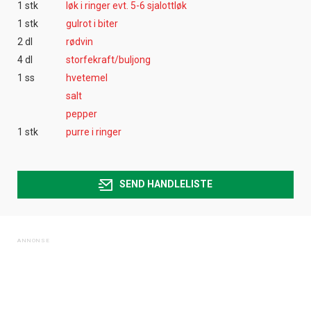
1 stk
løk i ringer evt. 5-6 sjalottløk
1 stk
gulrot i biter
2 dl
rødvin
4 dl
storfekraft/buljong
1 ss
hvetemel
salt
pepper
1 stk
purre i ringer
SEND HANDLELISTE