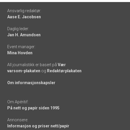
Footer
Ansvarlig redaktør:
Aase E. Jacobsen
-
Daglig leder:
links
Jan H. Amundsen
Event manager:
Mina Hovden
All journalistikk er basert på
Vær
varsom-plakaten
og
Redaktørplakaten
Om informasjonskapsler
Om Apéritif:
På nett og papir siden 1995
Annonsere:
Informasjon og priser nett/papir