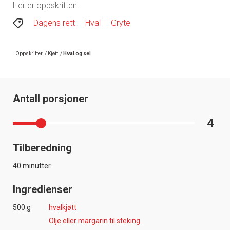
Her er oppskriften.
Dagens rett
Hval
Gryte
Oppskrifter
/
Kjøtt
/
Hval og sel
Antall porsjoner
4
Tilberedning
40 minutter
Ingredienser
500 g
hvalkjøtt
Olje eller margarin til steking.