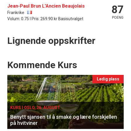
Jean-Paul Brun L'Ancien Beaujolais
87
Frankrike
POENG
Volum: 0.75 l Pris: 269.90 kr Basisutvalget
Lignende oppskrifter
Events
Kommende Kurs
Ledig plass
KURS I OSLO, 26. AUGUST
Benytt sjansen til å smake og lære forskjellen
på hvitviner