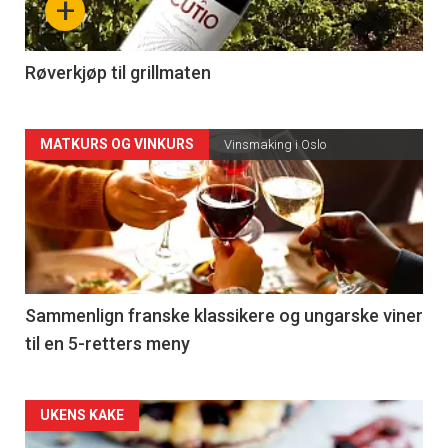
+
-
4
Røverkjøp til grillmaten
Forsiden
MATKURS OG VINKURS
Vinsmaking i Oslo
akkurat
nå
-
5
Sammenlign franske klassikere og ungarske viner
til en 5-retters meny
Forsiden
UKENS KAKE