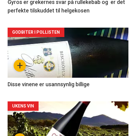
2
Gyros er grekernes svar på rullekebab og er det
perfekte tilskuddet til helgekosen
Forsiden
GODBITER I POLLISTEN
akkurat
nå
+
-
3
Disse vinene er usannsynlig billige
Forsiden
UKENS VIN
akkurat
nå