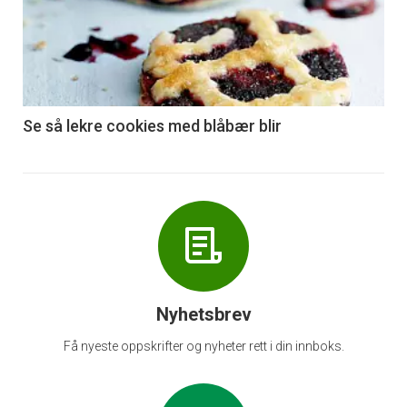
akkurat
nå
-
6
Se så lekre cookies med blåbær blir
Nyhetsbrev
Få nyeste oppskrifter og nyheter rett i din innboks.