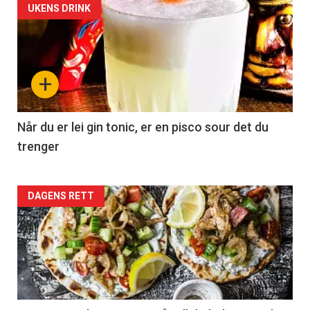
UKENS DRINK
Registrer deg
+
Når du er lei gin tonic, er en pisco sour det du
trenger
Forsiden
DAGENS RETT
akkurat
nå
-