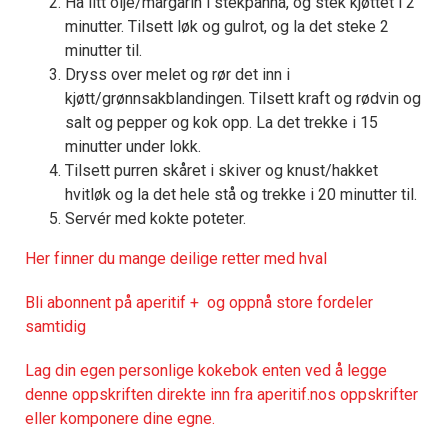
Ha litt olje/margarin i stekpanna, og stek kjøttet i 2
minutter. Tilsett løk og gulrot, og la det steke 2
minutter til.
Dryss over melet og rør det inn i
kjøtt/grønnsakblandingen. Tilsett kraft og rødvin og
salt og pepper og kok opp. La det trekke i 15
minutter under lokk.
Tilsett purren skåret i skiver og knust/hakket
hvitløk og la det hele stå og trekke i 20 minutter til.
Servér med kokte poteter.
Her finner du mange deilige retter med hval
Bli abonnent på aperitif + og oppnå store fordeler
samtidig
Lag din egen personlige kokebok enten ved å legge
denne oppskriften direkte inn fra aperitif.nos oppskrifter
eller komponere dine egne.