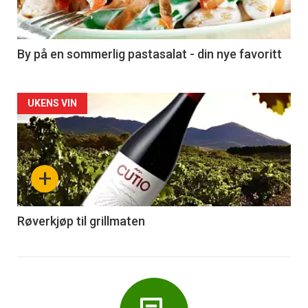
-
5
By på en sommerlig pastasalat - din nye favoritt
Forsiden
UKENS VIN
akkurat
nå
+
-
6
Røverkjøp til grillmaten