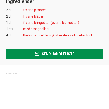
Ingredienser
2 dl
frosne jordbær
2 dl
frosne blåbær
1 dl
frosne bringebær (event. bjørnebær)
1 stk
med stangselleri
4 dl
Biola (naturell hvis ønsker den syrlig, eller Biola blåbær/bringebær)
SEND HANDLELISTE