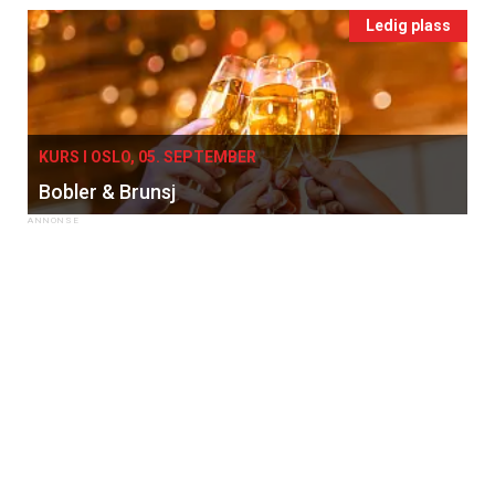
Vi tilbyr flere ukentlige nyhetsbrev. Du
Ledig plass
kan fritt velge hvilke du ønsker å få
tilsendt.
Registrer deg
KURS I OSLO, 05. SEPTEMBER
Bobler & Brunsj