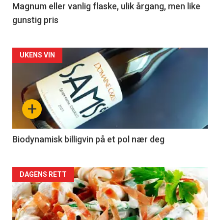
3
Magnum eller vanlig flaske, ulik årgang, men like
gunstig pris
Forsiden
UKENS VIN
akkurat
nå
+
-
4
Biodynamisk billigvin på et pol nær deg
Forsiden
DAGENS RETT
akkurat
nå