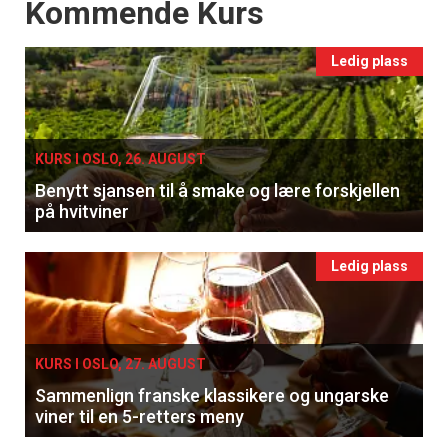
Events
Kommende Kurs
Ledig plass
KURS I OSLO, 26. AUGUST
Benytt sjansen til å smake og lære forskjellen
på hvitviner
Ledig plass
×
KURS I OSLO, 27. AUGUST
Sammenlign franske klassikere og ungarske
Få ukentlige nyhetsbrev fra
viner til en 5-retters meny
Apéritif