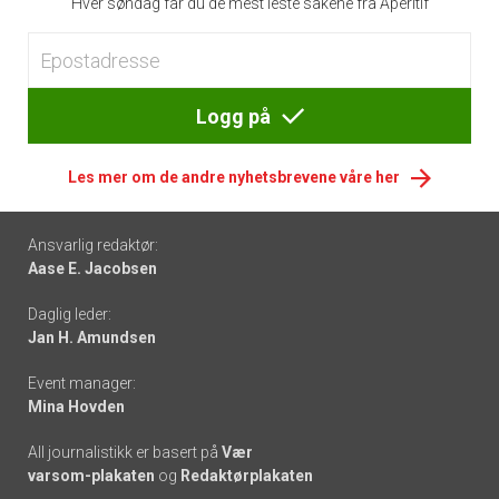
Hver søndag får du de mest leste sakene fra Apéritif
Logg på
Les mer om de andre nyhetsbrevene våre her
Footer
Ansvarlig redaktør:
Aase E. Jacobsen
-
Daglig leder:
links
Jan H. Amundsen
Event manager:
Mina Hovden
All journalistikk er basert på
Vær
varsom-plakaten
og
Redaktørplakaten