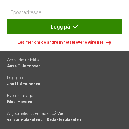
Logg på
Les mer om de andre nyhetsbrevene våre her
Footer
Ansvarlig redaktør:
Aase E. Jacobsen
-
Daglig leder:
links
Jan H. Amundsen
Event manager:
Mina Hovden
All journalistikk er basert på
Vær
varsom-plakaten
og
Redaktørplakaten