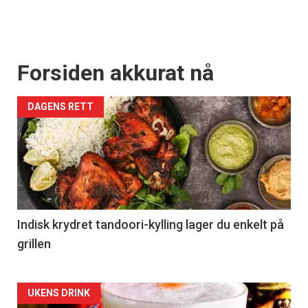
Forsiden akkurat nå
DAGENS RETT
Indisk krydret tandoori-kylling lager du enkelt på
grillen
Forsiden
UKENS DRINK