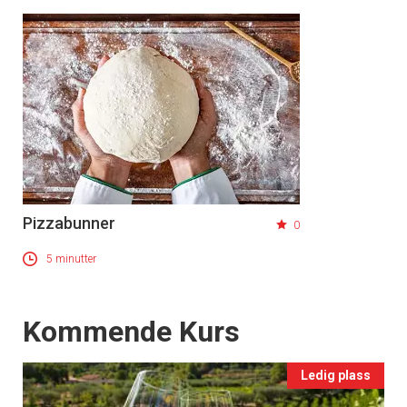
Pizzabunner
0
5 minutter
Events
Kommende Kurs
Ledig plass