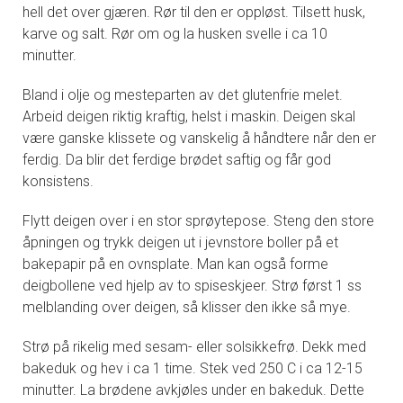
hell det over gjæren. Rør til den er oppløst. Tilsett husk,
karve og salt. Rør om og la husken svelle i ca 10
minutter.
Bland i olje og mesteparten av det glutenfrie melet.
Arbeid deigen riktig kraftig, helst i maskin. Deigen skal
være ganske klissete og vanskelig å håndtere når den er
ferdig. Da blir det ferdige brødet saftig og får god
konsistens.
Flytt deigen over i en stor sprøytepose. Steng den store
åpningen og trykk deigen ut i jevnstore boller på et
bakepapir på en ovnsplate. Man kan også forme
deigbollene ved hjelp av to spiseskjeer. Strø først 1 ss
melblanding over deigen, så klisser den ikke så mye.
Strø på rikelig med sesam- eller solsikkefrø. Dekk med
bakeduk og hev i ca 1 time. Stek ved 250 C i ca 12-15
minutter. La brødene avkjøles under en bakeduk. Dette