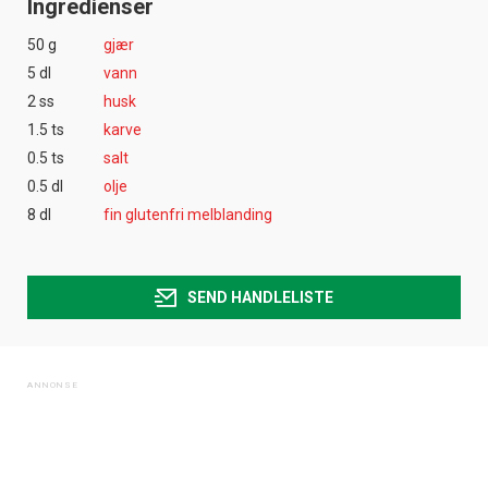
Ingredienser
50 g
gjær
5 dl
vann
2 ss
husk
1.5 ts
karve
0.5 ts
salt
0.5 dl
olje
8 dl
fin glutenfri melblanding
SEND HANDLELISTE