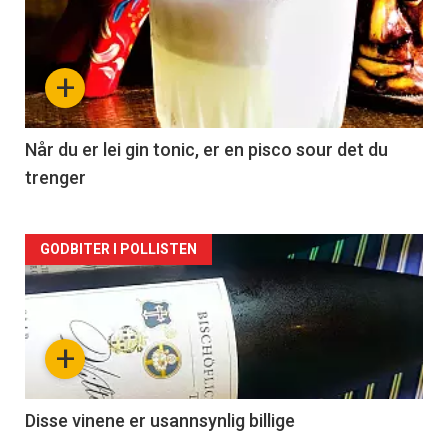
akkurat
nå
+
-
2
Når du er lei gin tonic, er en pisco sour det du
trenger
Forsiden
GODBITER I POLLISTEN
akkurat
nå
+
-
3
Disse vinene er usannsynlig billige