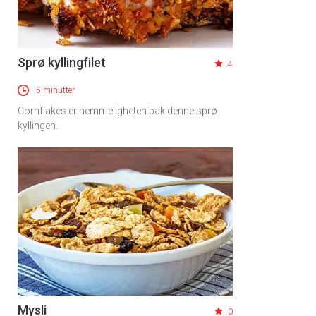
Sprø kyllingfilet
4
5 minutter
Cornflakes er hemmeligheten bak denne sprø
kyllingen.
Mysli
0