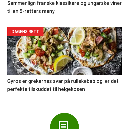
5
Sammenlign franske klassikere og ungarske viner
til en 5-retters meny
Forsiden
DAGENS RETT
akkurat
nå
-
6
Gyros er grekernes svar på rullekebab og er det
perfekte tilskuddet til helgekosen