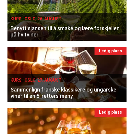
KURS I OSLO, 26. AUGUST
Benytt sjansen til å smake og lære forskjellen
×
på hvitviner
Få ukentlige nyhetsbrev fra
Ledig plass
Apéritif
Vi tilbyr flere ukentlige nyhetsbrev. Du
kan fritt velge hvilke du ønsker å få
KURS I OSLO, 27. AUGUST
tilsendt.
Sammenlign franske klassikere og ungarske
viner til en 5-retters meny
Registrer deg
Ledig plass