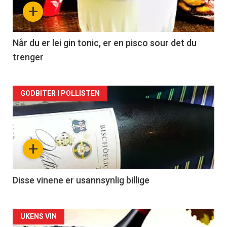
nå
+
-
2
Når du er lei gin tonic, er en pisco sour det du
trenger
Forsiden
GODBITER I POLLISTEN
akkurat
nå
+
-
3
Disse vinene er usannsynlig billige
Forsiden
UKENS VIN