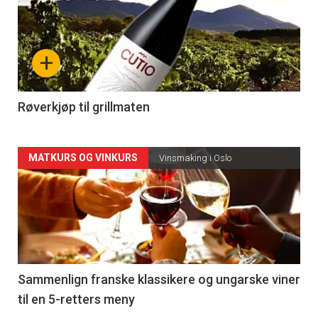
akkurat
nå
+
-
4
Røverkjøp til grillmaten
Forsiden
MATKURS OG VINKURS
Vinsmaking i Oslo
akkurat
nå
-
5
Sammenlign franske klassikere og ungarske viner
til en 5-retters meny