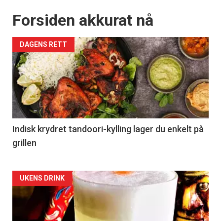
Forsiden akkurat nå
DAGENS RETT
Indisk krydret tandoori-kylling lager du enkelt på
grillen
Forsiden
UKENS DRINK
akkurat