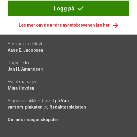
Logg på
Les mer om de andre nyhetsbrevene våre her
Footer
Ansvarlig redaktør:
Aase E. Jacobsen
-
Daglig leder:
links
Jan H. Amundsen
Event manager:
Mina Hovden
All journalistikk er basert på
Vær
varsom-plakaten
og
Redaktørplakaten
Om informasjonskapsler