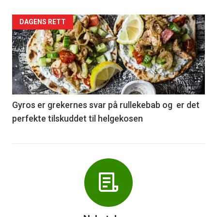
Forsiden
DAGENS RETT
akkurat
nå
-
6
Gyros er grekernes svar på rullekebab og er det
perfekte tilskuddet til helgekosen