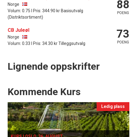
88
Norge
Volum: 0.75 l Pris: 344.90 kr Basisutvalg
POENG
(Distriktsortiment)
CB Juleøl
73
Norge
POENG
Volum: 0.33 l Pris: 34.30 kr Tilleggsutvalg
Lignende oppskrifter
Events
Kommende Kurs
Ledig plass
KURS I OSLO, 26. AUGUST