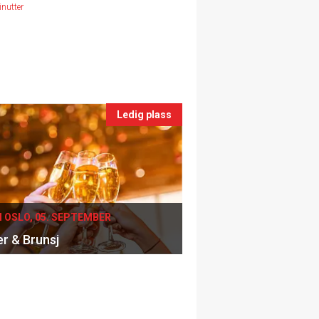
nutter
Ledig plass
I OSLO, 05. SEPTEMBER
er & Brunsj