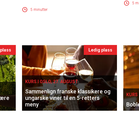
5 mi
5 minutter
 plass
Ledig plass
KURS I OSLO, 27. AUGUST
Sammenlign franske klassikere og
KURS 
lære
ungarske viner til en 5-retters
meny
Bobl