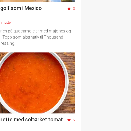
 golf som i Mexico
0
minutter
vrien på guacamole er med majones og
. Topp som alternativ til Thousand
dressing.
grette med soltørket tomat
5