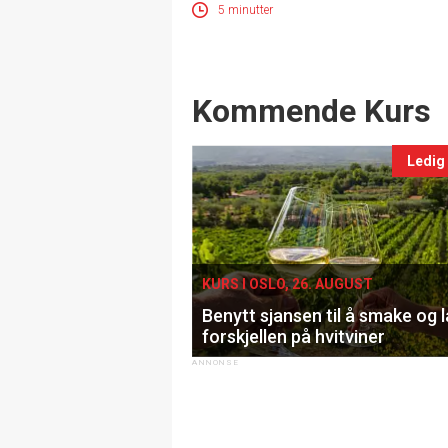
5 minutter
Events
Kommende Kurs
Ledig
KURS I OSLO, 26. AUGUST
Benytt sjansen til å smake og 
forskjellen på hvitviner