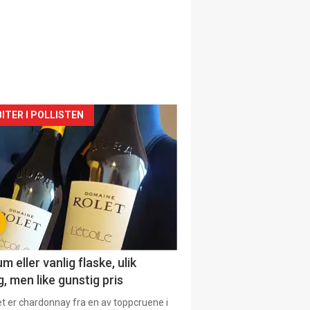
siden
ITER I POLLISTEN
urat
 eller vanlig flaske, ulik
, men like gunstig pris
et er chardonnay fra en av toppcruene i