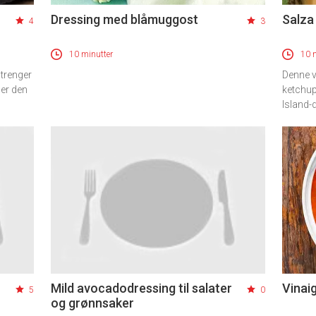
Dressing med blåmuggost
Salza
4
3
10 minutter
10 
 trenger
Denne 
ger den
ketchup
Island-
Mild avocadodressing til salater
Vinai
5
0
og grønnsaker