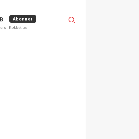
Logg
B
Abonner
kurs
Kokketips
inn