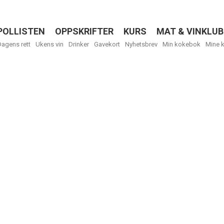
POLLISTEN
OPPSKRIFTER
KURS
MAT & VINKLUB
Menu
Dagens rett
Ukens vin
Drinker
Gavekort
Nyhetsbrev
Min kokebok
Mine 