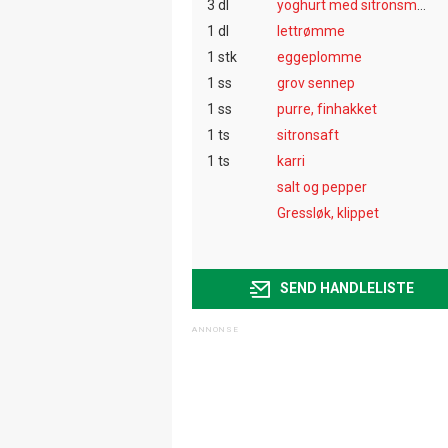
3 dl
yoghurt med sitronsmak
1 dl
lettrømme
1 stk
eggeplomme
1 ss
grov sennep
1 ss
purre, finhakket
1 ts
sitronsaft
1 ts
karri
salt og pepper
Gressløk, klippet
SEND HANDLELISTE