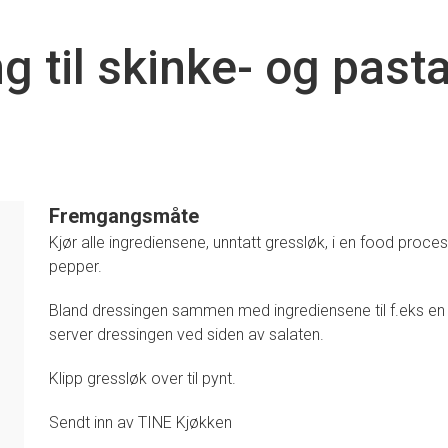
g til skinke- og past
Fremgangsmåte
Kjør alle ingrediensene, unntatt gressløk, i en food proce
pepper.
1
Bland dressingen sammen med ingrediensene til f.eks en pa
server dressingen ved siden av salaten.
Klipp gressløk over til pynt.
Sendt inn av TINE Kjøkken