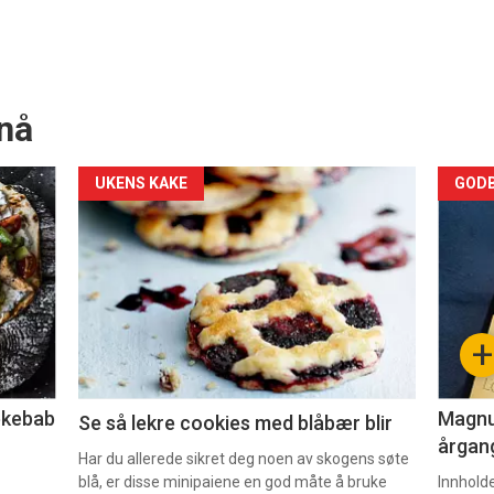
nå
Forsiden
For
UKENS KAKE
GODB
akkurat
akk
nå
nå
-
-
+
2
3
lekebab
Magnum
Se så lekre cookies med blåbær blir
årgang
Har du allerede sikret deg noen av skogens søte
blå, er disse minipaiene en god måte å bruke
Innhold