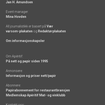
links
Jan H. Amundsen
Event manager:
Mina Hovden
All journalistikk er basert på
Vær
varsom-plakaten
og
Redaktørplakaten
Om informasjonskapsler
Om Apéritif:
På nett og papir siden 1995
Annonsere:
Informasjon og priser nett/papir
Abonnere:
Papirabonnement for restaurantbransjen
Medlemskap Apéritif Mat- og vinklubb
Kontakt oss: