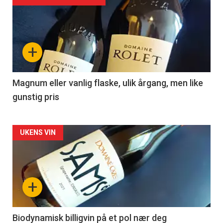
Forsiden
akkurat
nå
+
-
3
Magnum eller vanlig flaske, ulik årgang, men like
gunstig pris
Forsiden
UKENS VIN
akkurat
nå
+
-
4
Biodynamisk billigvin på et pol nær deg