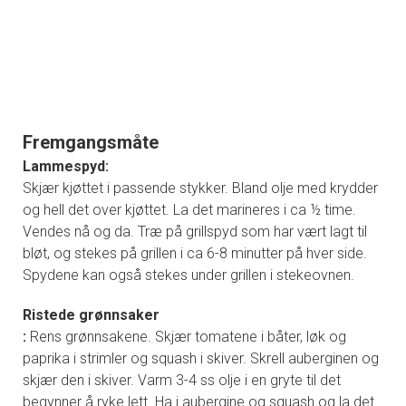
Fremgangsmåte
Lammespyd:
Skjær kjøttet i passende stykker. Bland olje med krydder
og hell det over kjøttet. La det marineres i ca ½ time.
Vendes nå og da. Træ på grillspyd som har vært lagt til
bløt, og stekes på grillen i ca 6-8 minutter på hver side.
Spydene kan også stekes under grillen i stekeovnen.
Ristede grønnsaker
:
Rens grønnsakene. Skjær tomatene i båter, løk og
paprika i strimler og squash i skiver. Skrell auberginen og
skjær den i skiver. Varm 3-4 ss olje i en gryte til det
begynner å ryke lett. Ha i aubergine og squash og la det