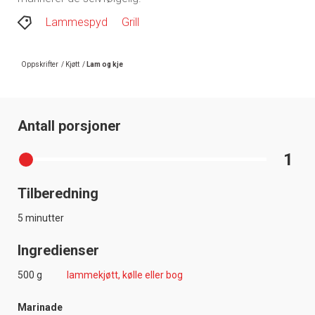
Lammespyd
Grill
Oppskrifter
/
Kjøtt
/
Lam og kje
Antall porsjoner
1
Tilberedning
5 minutter
Ingredienser
500 g
lammekjøtt, kølle eller bog
Marinade