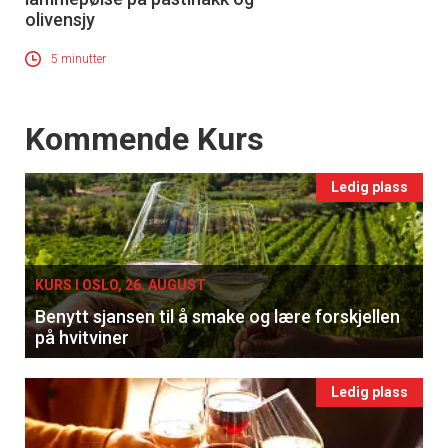
olivensjy
5 minutter
Events
Kommende Kurs
Ledig plass
KURS I OSLO, 26. AUGUST
Benytt sjansen til å smake og lære forskjellen
på hvitviner
Ledig plass