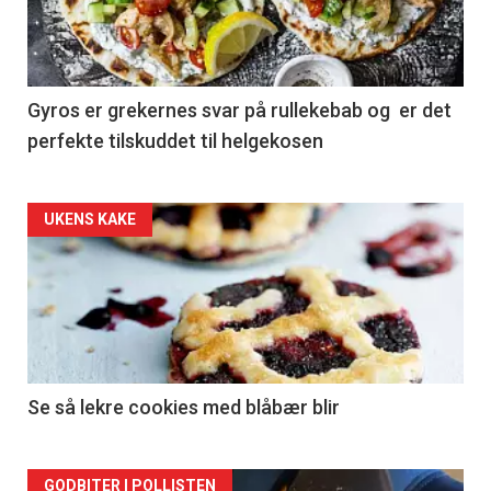
Gyros er grekernes svar på rullekebab og er det
perfekte tilskuddet til helgekosen
Forsiden
UKENS KAKE
akkurat
nå
-
2
Se så lekre cookies med blåbær blir
GODBITER I POLLISTEN