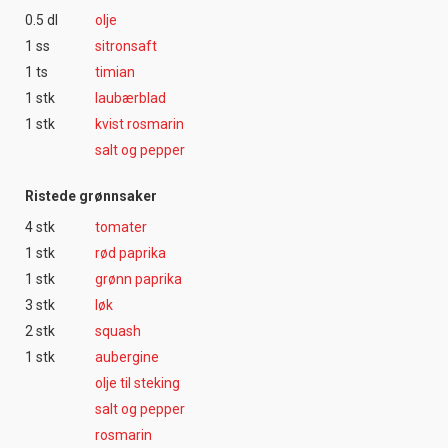
0.5 dl
olje
1 ss
sitronsaft
1 ts
timian
1 stk
laubærblad
1 stk
kvist rosmarin
salt og pepper
Ristede grønnsaker
4 stk
tomater
1 stk
rød paprika
1 stk
grønn paprika
3 stk
løk
2 stk
squash
1 stk
aubergine
olje til steking
salt og pepper
rosmarin