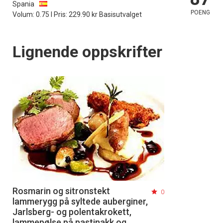
Spania
POENG
Volum: 0.75 l Pris: 229.90 kr Basisutvalget
Lignende oppskrifter
Rosmarin og sitronstekt
0
lammerygg på syltede auberginer,
Jarlsberg- og polentakrokett,
lammepølse på pastinakk og