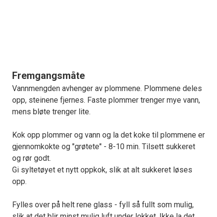
Fremgangsmåte
Vannmengden avhenger av plommene. Plommene deles
opp, steinene fjernes. Faste plommer trenger mye vann,
mens bløte trenger lite.
Kok opp plommer og vann og la det koke til plommene er
gjennomkokte og "grøtete" - 8-10 min. Tilsett sukkeret
og rør godt.
Gi syltetøyet et nytt oppkok, slik at alt sukkeret løses
opp.
Fylles over på helt rene glass - fyll så fullt som mulig,
slik at det blir minst mulig luft under lokket. Ikke la det