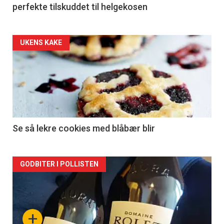
perfekte tilskuddet til helgekosen
Forsiden
UKENS KAKE
akkurat
nå
-
2
Se så lekre cookies med blåbær blir
Forsiden
GODBITER I POLLISTEN
akkurat
nå
+