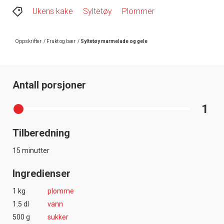
Ukens kake
Syltetøy
Plommer
Oppskrifter
/
Frukt og bær
/
Syltetøy marmelade og gele
Antall porsjoner
1
Tilberedning
15 minutter
Ingredienser
1 kg
plomme
1.5 dl
vann
500 g
sukker