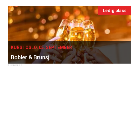
Ledig plass
×
KURS I OSLO, 05. SEPTEMBER
Bobler & Brunsj
Få ukentlige nyhetsbrev fra
Apéritif
Vi tilbyr flere ukentlige nyhetsbrev. Du
kan fritt velge hvilke du ønsker å få
tilsendt.
Registrer deg