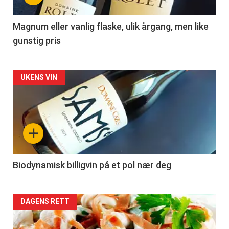
-
3
Magnum eller vanlig flaske, ulik årgang, men like
gunstig pris
Forsiden
UKENS VIN
akkurat
nå
+
-
4
Biodynamisk billigvin på et pol nær deg
Forsiden
DAGENS RETT
akkurat