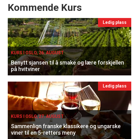
Events
Kommende Kurs
Ledig plass
KURS I OSLO, 26. AUGUST
Benytt sjansen til å smake og lære forskjellen
på hvitviner
Ledig plass
KURS I OSLO, 27. AUGUST
Sammenlign franske klassikere og ungarske
viner til en 5-retters meny