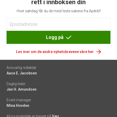
rett i innboksen din
Hver søndag får du de mest leste sakene fra Apéritif
Logg på
Les mer om de andre nyhetsbrevene våre her
Footer
Ansvarlig redaktør:
Aase E. Jacobsen
-
Daglig leder:
links
Jan H. Amundsen
Event manager:
Mina Hovden
All journalistikk er basert på
Vær