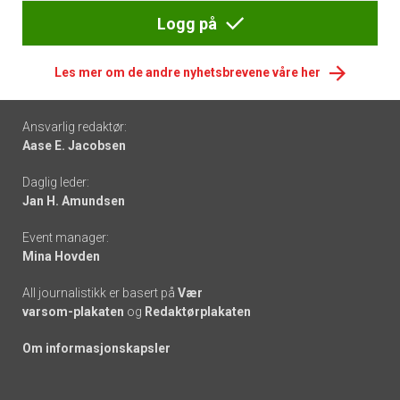
Logg på
Les mer om de andre nyhetsbrevene våre her
Footer
Ansvarlig redaktør:
Aase E. Jacobsen
-
Daglig leder:
links
Jan H. Amundsen
Event manager:
Mina Hovden
All journalistikk er basert på
Vær
varsom-plakaten
og
Redaktørplakaten
Om informasjonskapsler