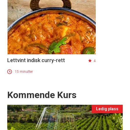
Lettvint indisk curry-rett
4
15 minutter
Events
Kommende Kurs
Ledig plass