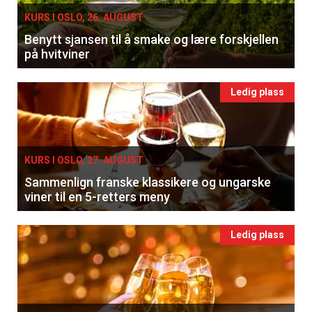
KURS I OSLO, 26. AUGUST
Benytt sjansen til å smake og lære forskjellen
på hvitviner
Ledig plass
KURS I OSLO, 27. AUGUST
Sammenlign franske klassikere og ungarske
viner til en 5-retters meny
Ledig plass