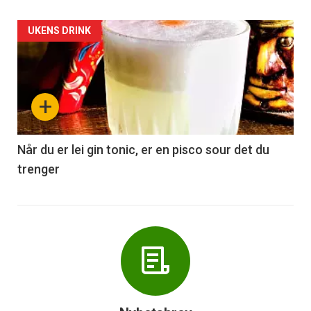
Forsiden
UKENS DRINK
akkurat
nå
+
-
6
Når du er lei gin tonic, er en pisco sour det du
trenger