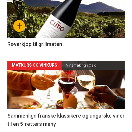
akkurat
nå
+
-
4
Røverkjøp til grillmaten
Forsiden
MATKURS OG VINKURS
Vinsmaking i Oslo
akkurat
nå
-
5
Sammenlign franske klassikere og ungarske viner
til en 5-retters meny