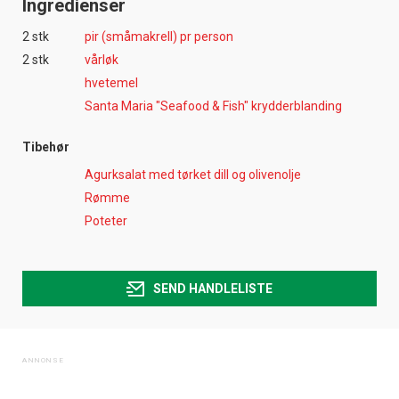
Ingredienser
2 stk
pir (småmakrell) pr person
2 stk
vårløk
hvetemel
Santa Maria "Seafood & Fish" krydderblanding
Tibehør
Agurksalat med tørket dill og olivenolje
Rømme
Poteter
SEND HANDLELISTE