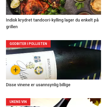
nå
-
2
Indisk krydret tandoori-kylling lager du enkelt på
grillen
Forsiden
GODBITER I POLLISTEN
akkurat
nå
+
-
3
Disse vinene er usannsynlig billige
Forsiden
UKENS VIN