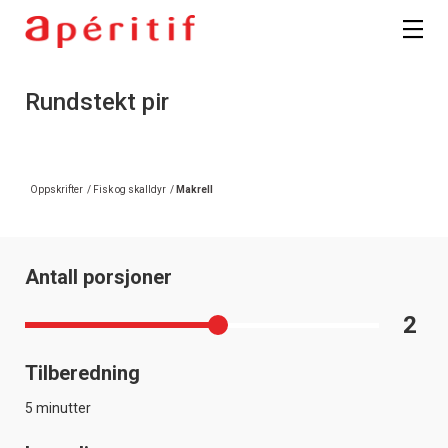
Rundstekt pir
Oppskrifter
/
Fisk og skalldyr
/
Makrell
Antall porsjoner
2
Tilberedning
5 minutter