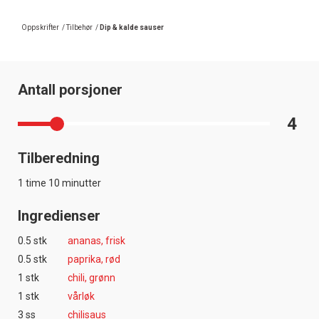
Oppskrifter
/
Tilbehør
/
Dip & kalde sauser
Antall porsjoner
4
Tilberedning
1 time 10 minutter
Ingredienser
0.5 stk
ananas, frisk
0.5 stk
paprika, rød
1 stk
chili, grønn
1 stk
vårløk
3 ss
chilisaus