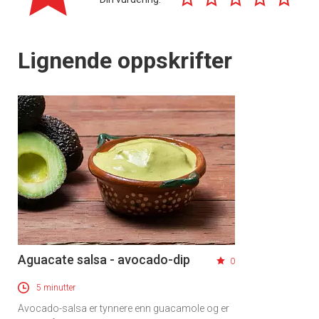
Lignende oppskrifter
Aguacate salsa - avocado-dip
0
5 minutter
Avocado-salsa er tynnere enn guacamole og er