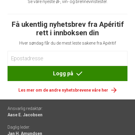
Se våre nyeste øl-, vin- og brennevinstester.
Få ukentlig nyhetsbrev fra Apéritif
rett i innboksen din
Hver søndag får du de mest leste sakene fra Apéritif
Logg på
Les mer om de andre nyhetsbrevene våre her
Footer
Ansvarlig redaktør:
Aase E. Jacobsen
-
Daglig leder:
links
Jan H. Amundsen