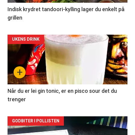
Indisk krydret tandoori-kylling lager du enkelt på
grillen
Forsiden
UKENS DRINK
akkurat
nå
+
-
2
Når du er lei gin tonic, er en pisco sour det du
trenger
Forsiden
GODBITER I POLLISTEN