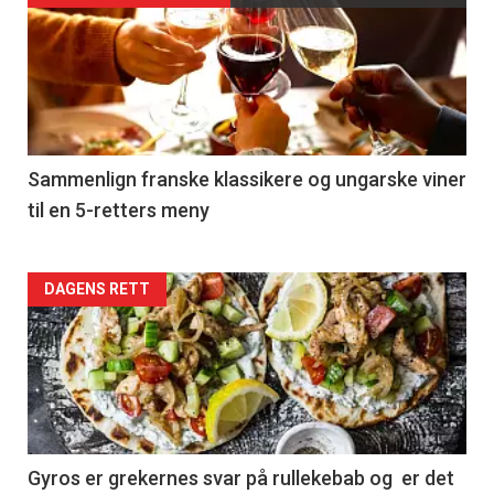
akkurat
nå
-
5
Sammenlign franske klassikere og ungarske viner
til en 5-retters meny
Forsiden
DAGENS RETT
akkurat
nå
-
6
Gyros er grekernes svar på rullekebab og er det