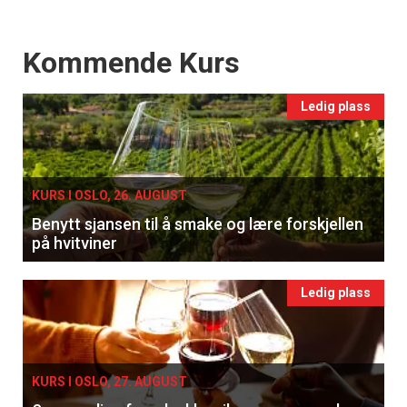
Events
Kommende Kurs
Ledig plass
×
KURS I OSLO, 26. AUGUST
Få ukentlige nyhetsbrev fra
Benytt sjansen til å smake og lære forskjellen
på hvitviner
Apéritif
Vi tilbyr flere ukentlige nyhetsbrev. Du
Ledig plass
kan fritt velge hvilke du ønsker å få
tilsendt.
KURS I OSLO, 27. AUGUST
Registrer deg