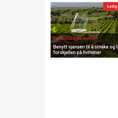
Ledig
KURS I OSLO, 26. AUGUST
Benytt sjansen til å smake og 
forskjellen på hvitviner