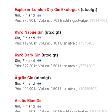
Explorer London Dry Gin Ekologisk
(utsolgt)
Gin,
Finland
Pris: 376.90 kr
Volum: 0.70 l
Bestillingsutvalget
(19147901)
Kyrö Napue Gin
(utsolgt)
Gin,
Finland
Pris: 119.90 kr
Volum: 0.10 l
Uten utvalg
(7375403)
Kyrö Dark Gin
(utsolgt)
Gin,
Finland
Pris: 529.30 kr
Volum: 0.50 l
Uten utvalg
(7774302)
Ägräs Gin
(utsolgt)
Gin,
Finland
Pris: 499.90 kr
Volum: 0.50 l
Uten utvalg
(10335802)
Arctic Blue Gin
Gin,
Finland
Pris: 599.90 kr
Volum: 0.50 l
Bestillingsutvalget
(10050102)