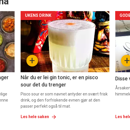
nå
Forsiden
For
UKENS DRINK
GODB
akkurat
akk
nå
nå
-
-
+
+
2
3
ager
Når du er lei gin tonic, er en pisco
Disse 
sour det du trenger
Årsaken 
elige
Pisco sour er som navnet antyder en svært frisk
himmel
denne
drink, og den forfriskende evnen gjør at den
passer perfekt også til mat.
Les hele saken
Les hel