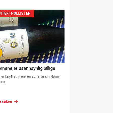
siden
ITER I POLLISTEN
urat
vinene er usannsynlig billige
er knyttet til eieren som får sin «lønn i
en».
e saken