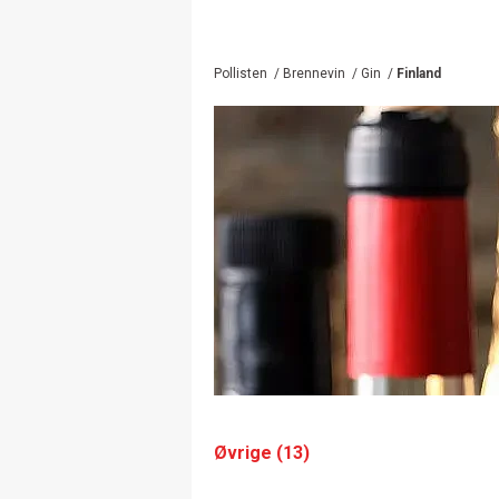
Pollisten
/
Brennevin
/
Gin
/
Finland
Øvrige (13)