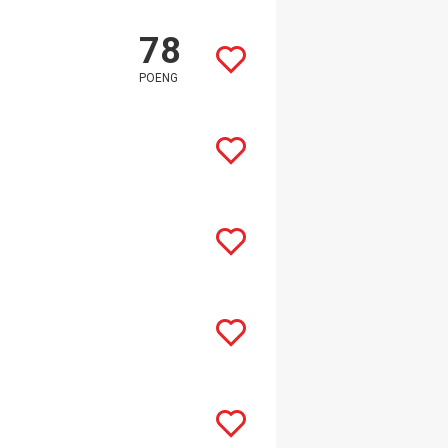
78
POENG