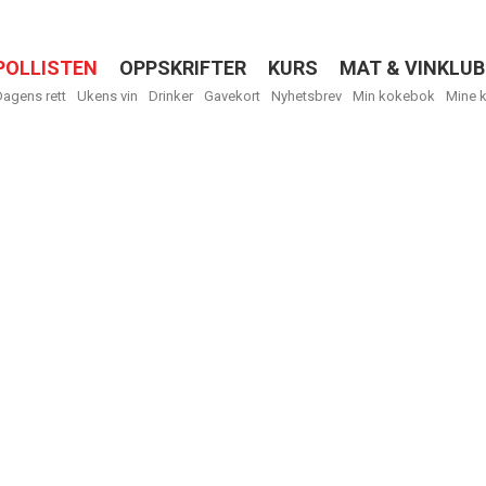
POLLISTEN
OPPSKRIFTER
KURS
MAT & VINKLUB
Menu
Dagens rett
Ukens vin
Drinker
Gavekort
Nyhetsbrev
Min kokebok
Mine 