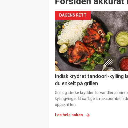
Forsiden akkurat 
DAGENS RETT
Indisk krydret tandoori-kylling l
du enkelt på grillen
Grill og sterke krydder forvandler alminn
kyllingvinger til saftige smaksbomber i 
oppskriften.
Les hele saken