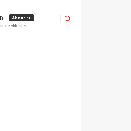
Logg
B
Abonner
kurs
Kokketips
inn