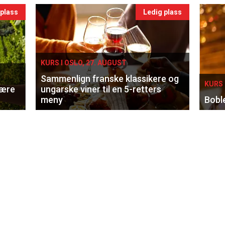
 plass
Ledig plass
KURS I OSLO, 27. AUGUST
Sammenlign franske klassikere og
KURS 
lære
ungarske viner til en 5-retters
meny
Bobl