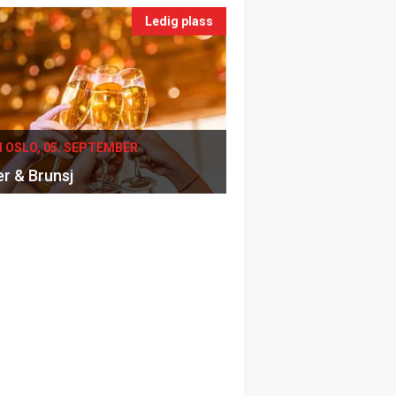
Ledig plass
I OSLO, 05. SEPTEMBER
er & Brunsj