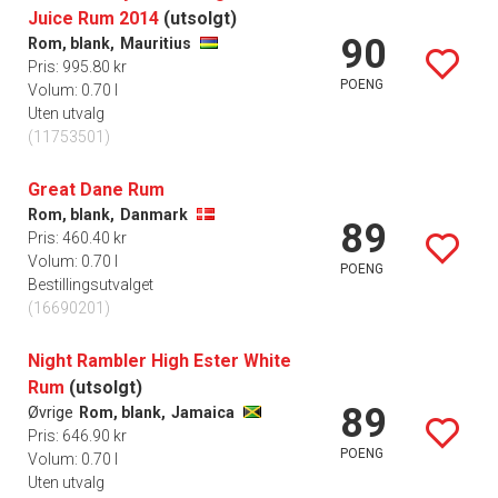
Juice Rum 2014
(utsolgt)
90
Rom, blank,
Mauritius
Pris: 995.80 kr
POENG
Volum: 0.70 l
Uten utvalg
(11753501)
Great Dane Rum
Rom, blank,
Danmark
89
Pris: 460.40 kr
Volum: 0.70 l
POENG
Bestillingsutvalget
(16690201)
Night Rambler High Ester White
Rum
(utsolgt)
89
Øvrige
Rom, blank,
Jamaica
Pris: 646.90 kr
POENG
Volum: 0.70 l
Uten utvalg