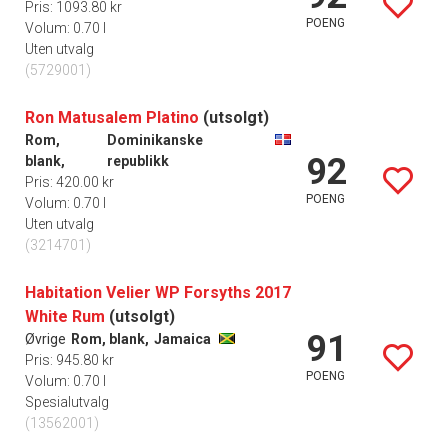
Pris: 1093.80 kr
POENG
Volum: 0.70 l
Uten utvalg
(5729001)
Ron Matusalem Platino
(utsolgt)
Rom,
Dominikanske
92
blank,
republikk
Pris: 420.00 kr
POENG
Volum: 0.70 l
Uten utvalg
(3214701)
Habitation Velier WP Forsyths 2017
White Rum
(utsolgt)
91
Øvrige
Rom, blank,
Jamaica
Pris: 945.80 kr
POENG
Volum: 0.70 l
Spesialutvalg
(13562001)