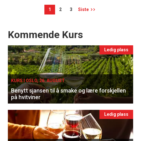
1
2
3
Siste
Events
Kommende Kurs
Ledig plass
KURS I OSLO, 26. AUGUST
Benytt sjansen til å smake og lære forskjellen
på hvitviner
Ledig plass