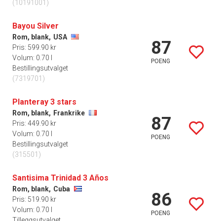
(10191001)
Bayou Silver
Rom, blank,
USA
87
Pris: 599.90 kr
Volum: 0.70 l
POENG
Bestillingsutvalget
(7319701)
Planteray 3 stars
Rom, blank,
Frankrike
87
Pris: 449.90 kr
Volum: 0.70 l
POENG
Bestillingsutvalget
(315501)
Santisima Trinidad 3 Años
Rom, blank,
Cuba
86
Pris: 519.90 kr
Volum: 0.70 l
POENG
Tilleggsutvalget