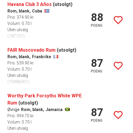
Havana Club 3 Años
(utsolgt)
Rom, blank,
Cuba
88
Pris: 374.90 kr
Volum: 0.70 l
POENG
Uten utvalg
(187101)
FAIR Muscovado Rum
(utsolgt)
Rom, blank,
Frankrike
87
Pris: 539.90 kr
Volum: 0.70 l
POENG
Uten utvalg
(10486001)
Worthy Park Forsyths White WPE
Rum
(utsolgt)
87
Øvrige
Rom, blank,
Jamaica
Pris: 994.70 kr
POENG
Volum: 0.70 l
Uten utvalg