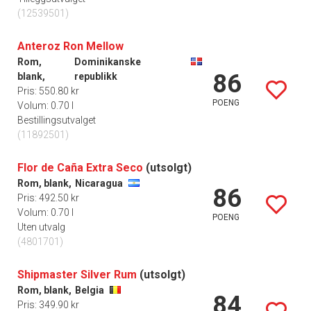
(12539501)
Anteroz Ron Mellow
Rom,
Dominikanske
86
blank,
republikk
Pris: 550.80 kr
POENG
Volum: 0.70 l
Bestillingsutvalget
(11892501)
Flor de Caña Extra Seco
(utsolgt)
Rom, blank,
Nicaragua
86
Pris: 492.50 kr
Volum: 0.70 l
POENG
Uten utvalg
(4801701)
Shipmaster Silver Rum
(utsolgt)
Rom, blank,
Belgia
84
Pris: 349.90 kr