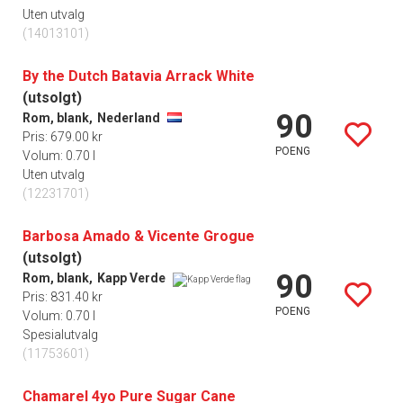
Uten utvalg
(14013101)
By the Dutch Batavia Arrack White
(utsolgt)
90
Rom, blank,
Nederland
Pris: 679.00 kr
POENG
Volum: 0.70 l
Uten utvalg
(12231701)
Barbosa Amado & Vicente Grogue
(utsolgt)
90
Rom, blank,
Kapp Verde
Pris: 831.40 kr
POENG
Volum: 0.70 l
Spesialutvalg
(11753601)
Chamarel 4yo Pure Sugar Cane