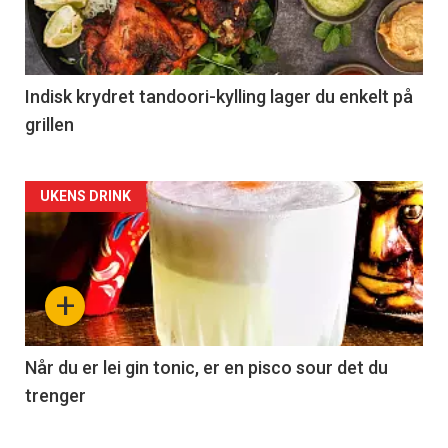
Indisk krydret tandoori-kylling lager du enkelt på
grillen
Forsiden
UKENS DRINK
akkurat
nå
+
-
2
Når du er lei gin tonic, er en pisco sour det du
trenger