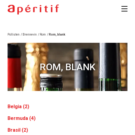
Pollisten
/
Brennevin
/
Rom
/
Rom, blank
ROM, BLANK
Belgia (2)
Bermuda (4)
Brasil (2)