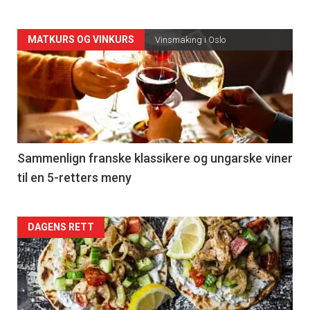
Forsiden
MATKURS OG VINKURS
Vinsmaking i Oslo
akkurat
nå
-
5
Sammenlign franske klassikere og ungarske viner
til en 5-retters meny
Forsiden
DAGENS RETT
akkurat
nå