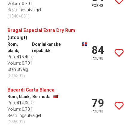
Volum: 0.70 l
POENG
Bestillingsutvalget
(13404001)
Brugal Especial Extra Dry Rum
(utsolgt)
Rom,
Dominikanske
84
blank,
republikk
Pris: 415.40 kr
POENG
Volum: 0.70 l
Uten utvalg
(516301)
Bacardi Carta Blanca
Rom, blank,
Bermuda
79
Pris: 414.90 kr
Volum: 0.70 l
POENG
Bestillingsutvalget
(266901)