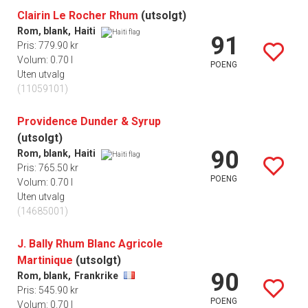
Clairin Le Rocher Rhum
(utsolgt)
Rom, blank,
Haiti
91
Pris: 779.90 kr
Volum: 0.70 l
POENG
Uten utvalg
(11059101)
Providence Dunder & Syrup
(utsolgt)
90
Rom, blank,
Haiti
Pris: 765.50 kr
POENG
Volum: 0.70 l
Uten utvalg
(14685001)
J. Bally Rhum Blanc Agricole
Martinique
(utsolgt)
90
Rom, blank,
Frankrike
Pris: 545.90 kr
POENG
Volum: 0.70 l