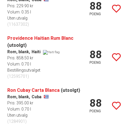
88
Pris: 229.90 kr
Volum: 0.35 l
POENG
Uten utvalg
(11637302)
Providence Haitian Rum Blanc
(utsolgt)
88
Rom, blank,
Haiti
Pris: 858.50 kr
POENG
Volum: 0.70 l
Bestillingsutvalget
(12595701)
Ron Cubay Carta Blanca
(utsolgt)
Rom, blank,
Cuba
88
Pris: 395.00 kr
Volum: 0.70 l
POENG
Uten utvalg
(1284901)