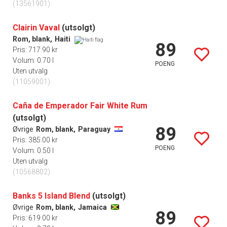
(13561901)
Clairin Vaval
(utsolgt)
Rom, blank,
Haiti
89
Pris: 717.90 kr
Volum: 0.70 l
POENG
Uten utvalg
(11059001)
Caña de Emperador Fair White Rum
(utsolgt)
89
Øvrige
Rom, blank,
Paraguay
Pris: 385.00 kr
POENG
Volum: 0.50 l
Uten utvalg
(10568802)
Banks 5 Island Blend
(utsolgt)
Øvrige
Rom, blank,
Jamaica
89
Pris: 619.00 kr