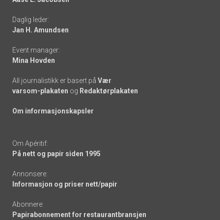
-
Daglig leder:
links
Jan H. Amundsen
Event manager:
Mina Hovden
All journalistikk er basert på
Vær
varsom-plakaten
og
Redaktørplakaten
Om informasjonskapsler
Om Apéritif:
På nett og papir siden 1995
Annonsere:
Informasjon og priser nett/papir
Abonnere:
Papirabonnement for restaurantbransjen