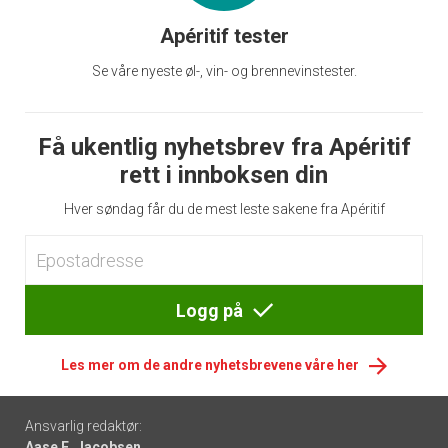
Apéritif tester
Se våre nyeste øl-, vin- og brennevinstester.
Få ukentlig nyhetsbrev fra Apéritif
rett i innboksen din
Hver søndag får du de mest leste sakene fra Apéritif
Logg på
Les mer om de andre nyhetsbrevene våre her
Footer
Ansvarlig redaktør:
Aase E. Jacobsen