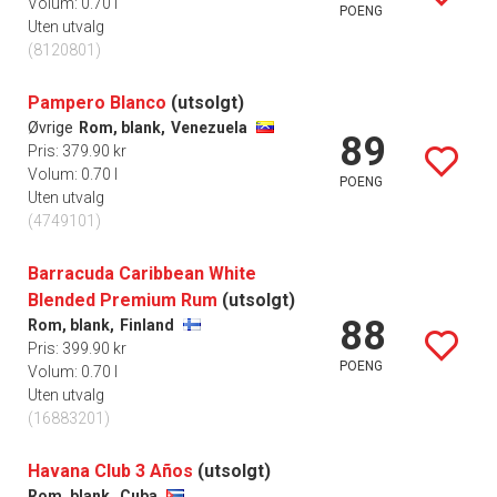
Volum: 0.70 l
POENG
Uten utvalg
(8120801)
Pampero Blanco
(utsolgt)
Øvrige
Rom, blank,
Venezuela
89
Pris: 379.90 kr
Volum: 0.70 l
POENG
Uten utvalg
(4749101)
Barracuda Caribbean White
Blended Premium Rum
(utsolgt)
88
Rom, blank,
Finland
Pris: 399.90 kr
POENG
Volum: 0.70 l
Uten utvalg
(16883201)
Havana Club 3 Años
(utsolgt)
Rom, blank,
Cuba