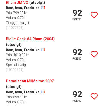
Rhum JM VO
(utsolgt)
Rom, brun,
Frankrike
92
Pris: 799.90 kr
Volum: 0.70 l
POENG
Tilleggsutvalget
(11077701)
Bielle Cask #4 Rhum (2004)
(utsolgt)
92
Rom, brun,
Frankrike
Pris: 4010.00 kr
POENG
Volum: 0.70 l
Spesialutvalg
(10190601)
Damoiseau Millésime 2007
(utsolgt)
92
Rom, brun,
Frankrike
Pris: 899.50 kr
POENG
Volum: 0.70 l