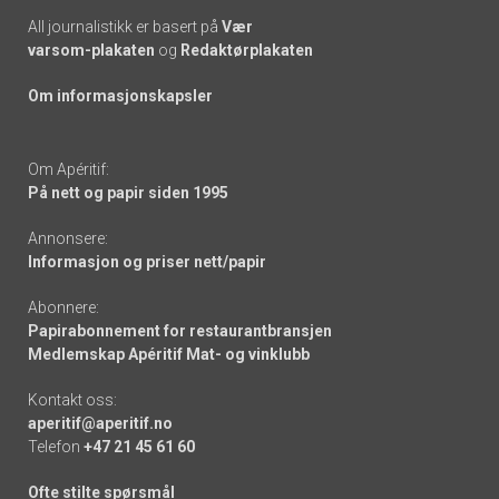
All journalistikk er basert på
Vær
varsom-plakaten
og
Redaktørplakaten
Om informasjonskapsler
Om Apéritif:
På nett og papir siden 1995
Annonsere:
Informasjon og priser nett/papir
Abonnere:
Papirabonnement for restaurantbransjen
Medlemskap Apéritif Mat- og vinklubb
Kontakt oss:
aperitif@aperitif.no
Telefon
+47 21 45 61 60
Ofte stilte spørsmål