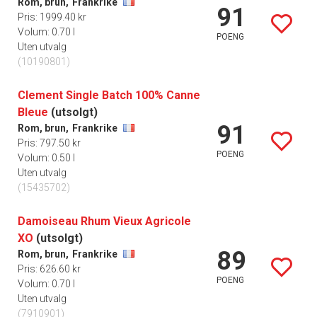
Rom, brun,
Frankrike
91
Pris: 1999.40 kr
Volum: 0.70 l
POENG
Uten utvalg
(10190801)
Clement Single Batch 100% Canne
Bleue
(utsolgt)
91
Rom, brun,
Frankrike
Pris: 797.50 kr
POENG
Volum: 0.50 l
Uten utvalg
(15435702)
Damoiseau Rhum Vieux Agricole
XO
(utsolgt)
89
Rom, brun,
Frankrike
Pris: 626.60 kr
POENG
Volum: 0.70 l
Uten utvalg
(7910901)