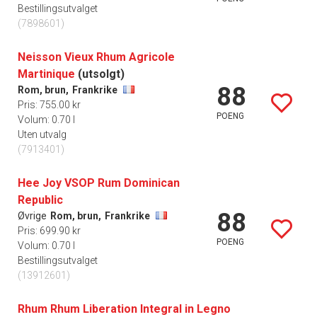
Bestillingsutvalget
(7898601)
Neisson Vieux Rhum Agricole
Martinique
(utsolgt)
88
Rom, brun,
Frankrike
Pris: 755.00 kr
POENG
Volum: 0.70 l
Uten utvalg
(7913401)
Hee Joy VSOP Rum Dominican
Republic
88
Øvrige
Rom, brun,
Frankrike
Pris: 699.90 kr
POENG
Volum: 0.70 l
Bestillingsutvalget
(13912601)
Rhum Rhum Liberation Integral in Legno