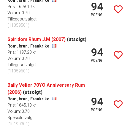
Rom, brun,
Frankrike
94
Pris: 1698.10 kr
Volum: 0.70 l
POENG
Tilleggsutvalget
(11059501)
Spiridom Rhum J.M (2007)
(utsolgt)
Rom, brun,
Frankrike
94
Pris: 1197.20 kr
Volum: 0.70 l
POENG
Tilleggsutvalget
(11059601)
Bally Velier 70YO Anniversary Rum
(2006)
(utsolgt)
94
Rom, brun,
Frankrike
Pris: 1645.10 kr
POENG
Volum: 0.70 l
Spesialutvalg
(10190301)