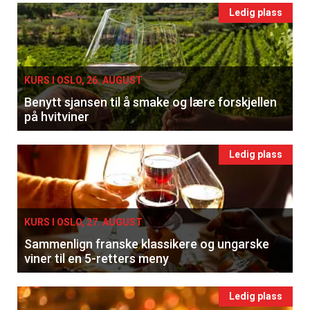
Ledig plass
KURS I OSLO, 26. AUGUST
Benytt sjansen til å smake og lære forskjellen
på hvitviner
Ledig plass
KURS I OSLO, 27. AUGUST
Sammenlign franske klassikere og ungarske
viner til en 5-retters meny
Ledig plass