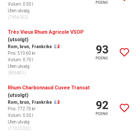
POENG
Volum: 0.50 l
Uten utvalg
(7956302)
Très Vieux Rhum Agricole VSOP
(utsolgt)
93
Rom, brun,
Frankrike
Pris: 510.60 kr
POENG
Volum: 0.70 l
Uten utvalg
(806801)
Rhum Charbonnaud Cuvee Transat
(utsolgt)
92
Rom, brun,
Frankrike
Pris: 772.70 kr
POENG
Volum: 0.50 l
Uten utvalg
(11022202)