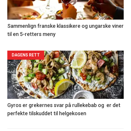
nå
-
5
Sammenlign franske klassikere og ungarske viner
til en 5-retters meny
Forsiden
DAGENS RETT
akkurat
nå
-
6
Gyros er grekernes svar på rullekebab og er det
perfekte tilskuddet til helgekosen