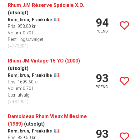
Rhum J.M Réserve Spéciale X.O.
(utsolgt)
94
Rom, brun,
Frankrike
Pris: 958.80 kr
POENG
Volum: 0.70 l
Bestillingsutvalget
(4773801)
Rhum JM Vintage 15 YO (2000)
(utsolgt)
93
Rom, brun,
Frankrike
Pris: 1699.60 kr
POENG
Volum: 0.70 l
Uten utvalg
(7437901)
Damoiseau Rhum Vieux Millesime
(1989)
(utsolgt)
93
Rom, brun,
Frankrike
Pris: 839.50 kr