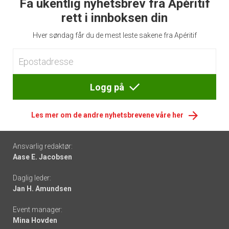
Få ukentlig nyhetsbrev fra Apéritif
rett i innboksen din
Hver søndag får du de mest leste sakene fra Apéritif
Logg på
Les mer om de andre nyhetsbrevene våre her
Footer
Ansvarlig redaktør:
Aase E. Jacobsen
-
Daglig leder:
links
Jan H. Amundsen
Event manager:
Mina Hovden