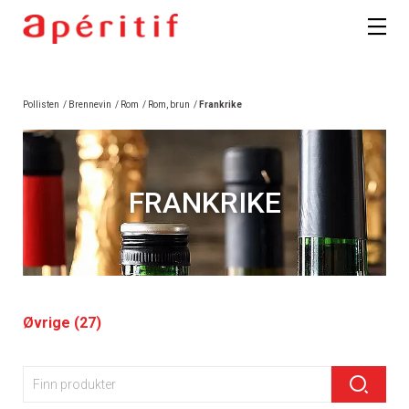
Pollisten
/
Brennevin
/
Rom
/
Rom, brun
/
Frankrike
FRANKRIKE
Øvrige (27)