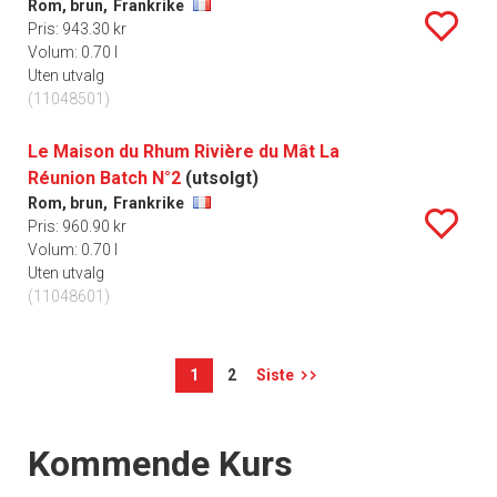
Rom, brun,
Frankrike
Pris: 943.30 kr
Volum: 0.70 l
Uten utvalg
(11048501)
Le Maison du Rhum Rivière du Mât La
Réunion Batch N°2
(utsolgt)
Rom, brun,
Frankrike
Pris: 960.90 kr
Volum: 0.70 l
Uten utvalg
(11048601)
1
2
Siste
Events
Kommende Kurs