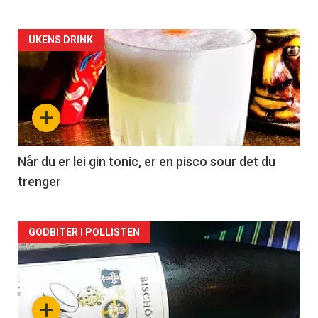
Forsiden
UKENS DRINK
akkurat
nå
+
-
2
Når du er lei gin tonic, er en pisco sour det du
trenger
Forsiden
GODBITER I POLLISTEN
akkurat
nå
+