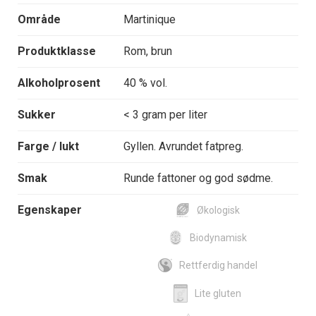
Område
Martinique
Produktklasse
Rom, brun
Alkoholprosent
40 % vol.
Sukker
< 3 gram per liter
Farge / lukt
Gyllen. Avrundet fatpreg.
Smak
Runde fattoner og god sødme.
Egenskaper
Økologisk
Biodynamisk
Rettferdig handel
Lite gluten