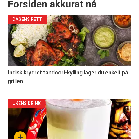
Forsiden akkurat nå
DAGENS RETT
Indisk krydret tandoori-kylling lager du enkelt på
grillen
Forsiden
UKENS DRINK
akkurat
nå
+