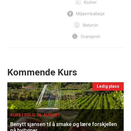
Kosher
Miljøemballasje
Naturvin
Oransjevin
Events
Kommende Kurs
Ledig plass
KURS I OSLO, 26. AUGUST
Benytt sjansen til å smake og lære forskjellen
på hvitviner