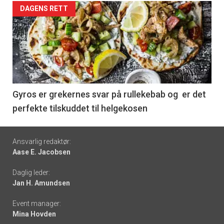
Forsiden
DAGENS RETT
akkurat
nå
-
6
Gyros er grekernes svar på rullekebab og er det
perfekte tilskuddet til helgekosen
Footer
Ansvarlig redaktør:
Aase E. Jacobsen
-
Daglig leder:
links
Jan H. Amundsen
Event manager:
Mina Hovden