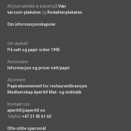
All journalistikk er basert på
Vær
varsom-plakaten
og
Redaktørplakaten
Om informasjonskapsler
Om Apéritif:
På nett og papir siden 1995
Annonsere:
Informasjon og priser nett/papir
Abonnere:
Papirabonnement for restaurantbransjen
Medlemskap Apéritif Mat- og vinklubb
Kontakt oss:
aperitif@aperitif.no
Telefon
+47 21 45 61 60
Ofte stilte spørsmål