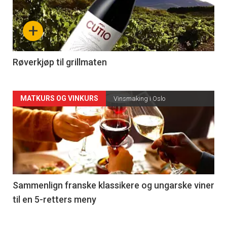
nå
+
-
4
Røverkjøp til grillmaten
Forsiden
MATKURS OG VINKURS
Vinsmaking i Oslo
akkurat
nå
-
5
Sammenlign franske klassikere og ungarske viner
til en 5-retters meny