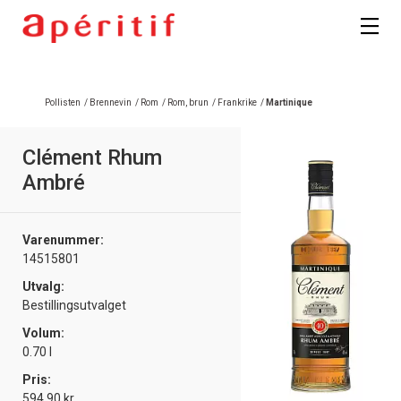
Registrer deg
Pollisten
/
Brennevin
/
Rom
/
Rom, brun
/
Frankrike
/
Martinique
Clément Rhum
Ambré
Varenummer:
14515801
Utvalg:
Bestillingsutvalget
Volum:
0.70 l
Pris:
594.90 kr