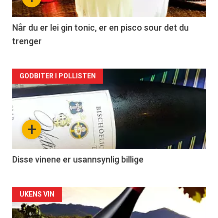
-
2
Når du er lei gin tonic, er en pisco sour det du
trenger
Forsiden
GODBITER I POLLISTEN
akkurat
nå
+
-
3
Disse vinene er usannsynlig billige
Forsiden
UKENS VIN
akkurat