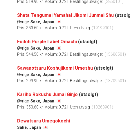
Pris: 519.90 kr
Volum: 0.72 l
Bestillingsutvalget
(2850101)
Shata Tengumai Yamahai Jikomi Junmai Shu
(utsolg
Øvrige
Sake,
Japan
Pris: 389.60 kr
Volum: 0.72 l
Uten utvalg
(19199301)
Fudoh Purple Label Omachi
(utsolgt)
Øvrige
Sake,
Japan
Pris: 544.50 kr
Volum: 0.72 l
Bestillingsutvalget
(15686501)
Sawanotsuru Koshujikomi Umeshu
(utsolgt)
Øvrige
Sake,
Japan
Pris: 299.90 kr
Volum: 0.72 l
Bestillingsutvalget
(13709501)
Kariho Rokushu Jumai Ginjo
(utsolgt)
Øvrige
Sake,
Japan
Pris: 350.60 kr
Volum: 0.72 l
Uten utvalg
(10260901)
Dewatsuru Umegokochi
Sake,
Japan