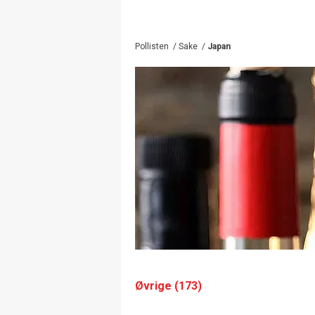
Pollisten
/
Sake
/
Japan
Øvrige (173)