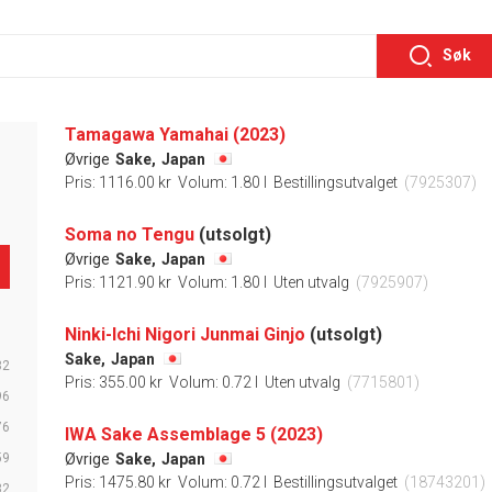
Søk
Tamagawa Yamahai (2023)
Øvrige
Sake,
Japan
Pris: 1116.00 kr
Volum: 1.80 l
Bestillingsutvalget
(7925307)
Soma no Tengu
(utsolgt)
Øvrige
Sake,
Japan
Pris: 1121.90 kr
Volum: 1.80 l
Uten utvalg
(7925907)
Ninki-Ichi Nigori Junmai Ginjo
(utsolgt)
Sake,
Japan
32
Pris: 355.00 kr
Volum: 0.72 l
Uten utvalg
(7715801)
96
76
IWA Sake Assemblage 5 (2023)
59
Øvrige
Sake,
Japan
Pris: 1475.80 kr
Volum: 0.72 l
Bestillingsutvalget
(18743201)
32