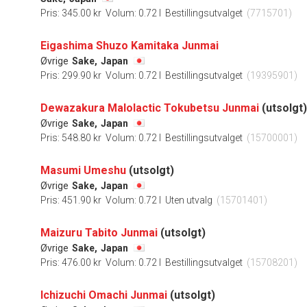
Pris: 345.00 kr
Volum: 0.72 l
Bestillingsutvalget
(7715701)
Eigashima Shuzo Kamitaka Junmai
Øvrige
Sake,
Japan
Pris: 299.90 kr
Volum: 0.72 l
Bestillingsutvalget
(19395901)
Dewazakura Malolactic Tokubetsu Junmai
(utsolgt)
Øvrige
Sake,
Japan
Pris: 548.80 kr
Volum: 0.72 l
Bestillingsutvalget
(15700001)
Masumi Umeshu
(utsolgt)
Øvrige
Sake,
Japan
Pris: 451.90 kr
Volum: 0.72 l
Uten utvalg
(15701401)
Maizuru Tabito Junmai
(utsolgt)
Øvrige
Sake,
Japan
Pris: 476.00 kr
Volum: 0.72 l
Bestillingsutvalget
(15708201)
Ichizuchi Omachi Junmai
(utsolgt)