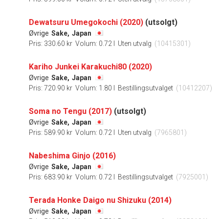
Dewatsuru Umegokochi (2020)
(utsolgt)
Øvrige
Sake,
Japan
Pris: 330.60 kr
Volum: 0.72 l
Uten utvalg
(10415301)
Kariho Junkei Karakuchi80 (2020)
Øvrige
Sake,
Japan
Pris: 720.90 kr
Volum: 1.80 l
Bestillingsutvalget
(10412207)
Soma no Tengu (2017)
(utsolgt)
Øvrige
Sake,
Japan
Pris: 589.90 kr
Volum: 0.72 l
Uten utvalg
(7965801)
Nabeshima Ginjo (2016)
Øvrige
Sake,
Japan
Pris: 683.90 kr
Volum: 0.72 l
Bestillingsutvalget
(7925001)
Terada Honke Daigo nu Shizuku (2014)
Øvrige
Sake,
Japan