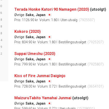
30
Terada Honke Katori 90 Namagen (2020)
(utsolgt)
26
Øvrige
Sake,
Japan
18
Pris: 1126.90 kr
Volum: 1.80 l
Uten utvalg
(7925507)
18
Kokoro (2020)
18
Øvrige
Sake,
Japan
14
Pris: 834.90 kr
Volum: 1.80 l
Bestillingsutvalget
(7925207)
9
Suppai Umeshu (2020)
2
Øvrige
Sake,
Japan
Pris: 799.90 kr
Volum: 1.80 l
Bestillingsutvalget
(7925807)
Kiss of Fire Junmai Daiginjo
Øvrige
Sake,
Japan
Pris: 728.00 kr
Volum: 0.72 l
Bestillingsutvalget
(3654101)
MaizuruTabito Yamahai Junmai
(utsolgt)
Øvrige
Sake,
Japan
Pris: 599.60 kr
Volum: 0.72 l
Uten utvalg
(15708001)