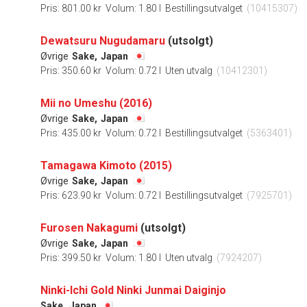
Pris: 801.00 kr
Volum: 1.80 l
Bestillingsutvalget
(10415307)
Dewatsuru Nugudamaru
(utsolgt)
Øvrige
Sake,
Japan
Pris: 350.60 kr
Volum: 0.72 l
Uten utvalg
(10412301)
Mii no Umeshu (2016)
Øvrige
Sake,
Japan
Pris: 435.00 kr
Volum: 0.72 l
Bestillingsutvalget
(5363401)
Tamagawa Kimoto (2015)
Øvrige
Sake,
Japan
Pris: 623.90 kr
Volum: 0.72 l
Bestillingsutvalget
(7925701)
Furosen Nakagumi
(utsolgt)
Øvrige
Sake,
Japan
Pris: 399.50 kr
Volum: 1.80 l
Uten utvalg
(7924207)
Ninki-Ichi Gold Ninki Junmai Daiginjo
Sake,
Japan