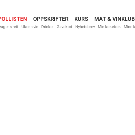
POLLISTEN
OPPSKRIFTER
KURS
MAT & VINKLUB
Menu
Dagens rett
Ukens vin
Drinker
Gavekort
Nyhetsbrev
Min kokebok
Mine 