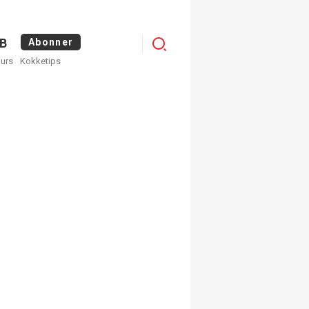
Logg
B
Abonner
kurs
Kokketips
inn