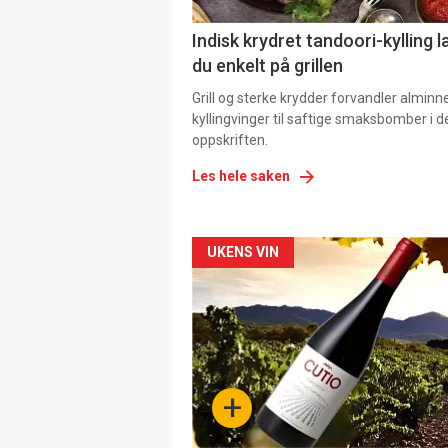
Indisk krydret tandoori-kylling l
du enkelt på grillen
Grill og sterke krydder forvandler alminn
kyllingvinger til saftige smaksbomber i 
oppskriften.
Les hele saken
Forsiden
UKENS VIN
akkurat
nå
-
+
4