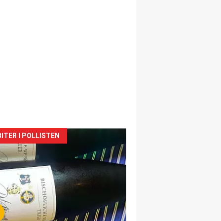
siden
ITER I POLLISTEN
urat