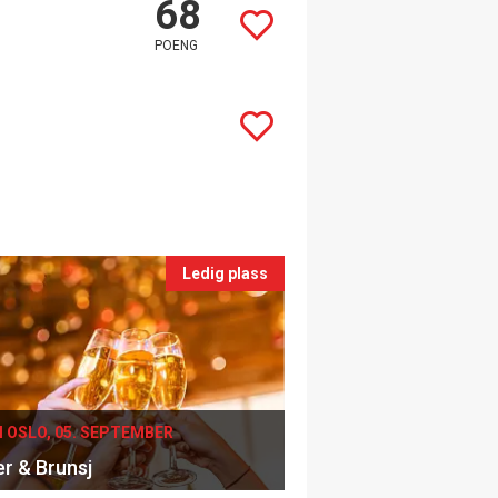
68
POENG
Ledig plass
I OSLO, 05. SEPTEMBER
er & Brunsj