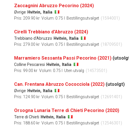
Zaccagnini Abruzzo Pecorino (2024)
Øvrige
Hvitvin,
Italia
Pris: 209.90 kr
Volum: 0.75 l
Bestillingsutvalget
(1594001)
Cirelli Trebbiano d'Abruzzo (2024)
Trebbiano d'Abruzzo
Hvitvin,
Italia
Pris: 279.00 kr
Volum: 0.75 l
Bestillingsutvalget
(18709501)
Marramiero Sessanta Passi Pecorino (2021)
(utsolg
Colline Pescaresi
Hvitvin,
Italia
Pris: 99.00 kr
Volum: 0.75 l
Uten utvalg
(14573501)
Can. Frentana Abruzzo Cococciola (2022)
(utsolgt)
Øvrige
Hvitvin,
Italia
Pris: 124.90 kr
Volum: 0.75 l
Bestillingsutvalget
(12691401)
Orsogna Lunaria Terre di Chieti Pecorino (2020)
Terre di Chieti
Hvitvin,
Italia
Pris: 188.60 kr
Volum: 0.75 l
Bestillingsutvalget
(12546301)