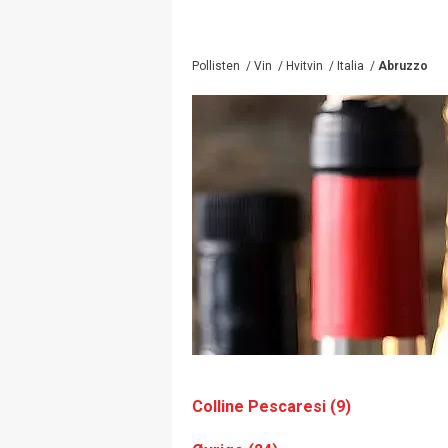
Pollisten
/
Vin
/
Hvitvin
/
Italia
/
Abruzzo
Colline Pescaresi (9)