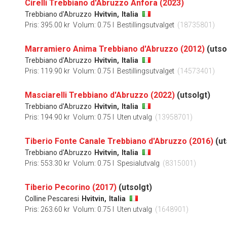
Cirelli Trebbiano d'Abruzzo Anfora (2023)
Trebbiano d'Abruzzo
Hvitvin,
Italia
Pris: 395.00 kr
Volum: 0.75 l
Bestillingsutvalget
(18735801)
Marramiero Anima Trebbiano d'Abruzzo (2012)
(utso
Trebbiano d'Abruzzo
Hvitvin,
Italia
Pris: 119.90 kr
Volum: 0.75 l
Bestillingsutvalget
(14573401)
Masciarelli Trebbiano d'Abruzzo (2022)
(utsolgt)
Trebbiano d'Abruzzo
Hvitvin,
Italia
Pris: 194.90 kr
Volum: 0.75 l
Uten utvalg
(13958701)
Tiberio Fonte Canale Trebbiano d'Abruzzo (2016)
(ut
Trebbiano d'Abruzzo
Hvitvin,
Italia
Pris: 553.30 kr
Volum: 0.75 l
Spesialutvalg
(8315001)
Tiberio Pecorino (2017)
(utsolgt)
Colline Pescaresi
Hvitvin,
Italia
Pris: 263.60 kr
Volum: 0.75 l
Uten utvalg
(1648901)