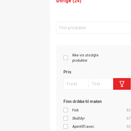
Øvrige (24)
Ikke vis utsolgte
produkter
Pris
Finn drikke til maten
Fisk
82
Skalldyr
67
Aperitiff/avec
55