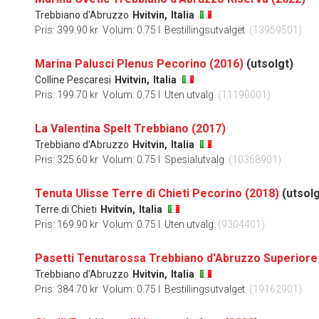
Trebbiano d'Abruzzo
Hvitvin,
Italia
Pris: 399.90 kr
Volum: 0.75 l
Bestillingsutvalget
(13959501)
Marina Palusci Plenus Pecorino (2016)
(utsolgt)
Colline Pescaresi
Hvitvin,
Italia
Pris: 199.70 kr
Volum: 0.75 l
Uten utvalg
(11190001)
La Valentina Spelt Trebbiano (2017)
Trebbiano d'Abruzzo
Hvitvin,
Italia
Pris: 325.60 kr
Volum: 0.75 l
Spesialutvalg
(10368901)
Tenuta Ulisse Terre di Chieti Pecorino (2018)
(utsolg
Terre di Chieti
Hvitvin,
Italia
Pris: 169.90 kr
Volum: 0.75 l
Uten utvalg
(9304401)
Pasetti Tenutarossa Trebbiano d'Abruzzo Superiore
Trebbiano d'Abruzzo
Hvitvin,
Italia
Pris: 384.70 kr
Volum: 0.75 l
Bestillingsutvalget
(19162901)