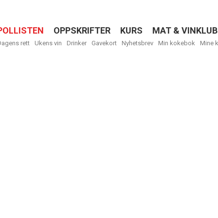
POLLISTEN
OPPSKRIFTER
KURS
MAT & VINKLUB
Menu
Dagens rett
Ukens vin
Drinker
Gavekort
Nyhetsbrev
Min kokebok
Mine 