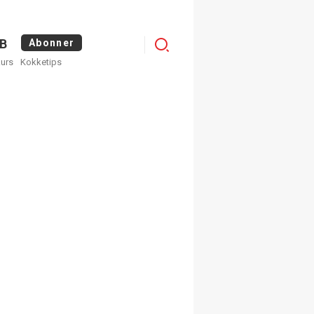
Logg
B
Abonner
kurs
Kokketips
inn