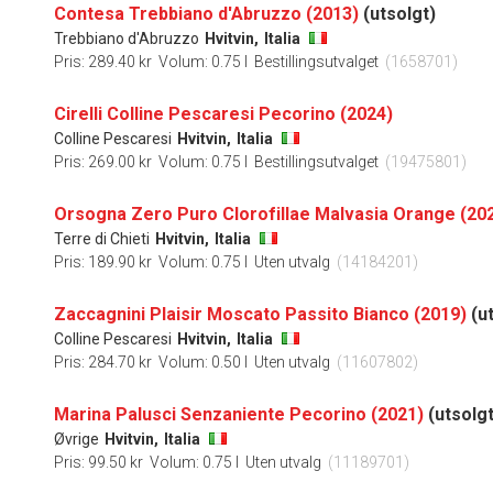
Contesa Trebbiano d'Abruzzo (2013)
(utsolgt)
Trebbiano d'Abruzzo
Hvitvin,
Italia
Pris: 289.40 kr
Volum: 0.75 l
Bestillingsutvalget
(1658701)
Cirelli Colline Pescaresi Pecorino (2024)
Colline Pescaresi
Hvitvin,
Italia
Pris: 269.00 kr
Volum: 0.75 l
Bestillingsutvalget
(19475801)
Orsogna Zero Puro Clorofillae Malvasia Orange (20
Terre di Chieti
Hvitvin,
Italia
Pris: 189.90 kr
Volum: 0.75 l
Uten utvalg
(14184201)
Zaccagnini Plaisir Moscato Passito Bianco (2019)
(u
Colline Pescaresi
Hvitvin,
Italia
Pris: 284.70 kr
Volum: 0.50 l
Uten utvalg
(11607802)
Marina Palusci Senzaniente Pecorino (2021)
(utsolgt
Øvrige
Hvitvin,
Italia
Pris: 99.50 kr
Volum: 0.75 l
Uten utvalg
(11189701)