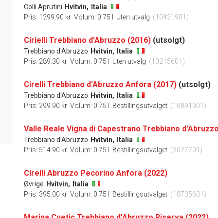
Colli Aprutini
Hvitvin,
Italia
Pris: 1299.90 kr
Volum: 0.75 l
Uten utvalg
(10421901)
Cirielli Trebbiano d'Abruzzo (2016)
(utsolgt)
Trebbiano d'Abruzzo
Hvitvin,
Italia
Pris: 289.30 kr
Volum: 0.75 l
Uten utvalg
(10215601)
Cirelli Trebbiano d'Abruzzo Anfora (2017)
(utsolgt)
Trebbiano d'Abruzzo
Hvitvin,
Italia
Pris: 299.90 kr
Volum: 0.75 l
Bestillingsutvalget
(10891901)
Valle Reale Vigna di Capestrano Trebbiano d'Abruzzo
Trebbiano d'Abruzzo
Hvitvin,
Italia
Pris: 514.90 kr
Volum: 0.75 l
Bestillingsutvalget
(3027701)
Cirelli Abruzzo Pecorino Anfora (2022)
Øvrige
Hvitvin,
Italia
Pris: 395.00 kr
Volum: 0.75 l
Bestillingsutvalget
(18735601)
Marina Cvetic Trebbiano d'Abruzzo Riserva (2022)