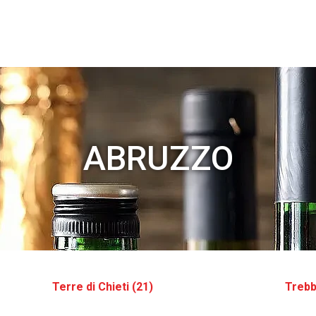
ABRUZZO
Terre di Chieti (21)
Trebb