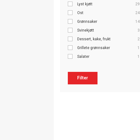
Lyst kjøtt
29
Ost
24
Grønnsaker
14
Svinekjøtt
3
Dessert, kake, frukt
2
Grillete grønnsaker
1
Salater
1
Filter