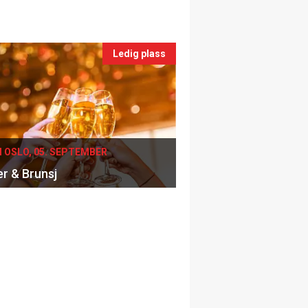
Ledig plass
I OSLO, 05. SEPTEMBER
er & Brunsj