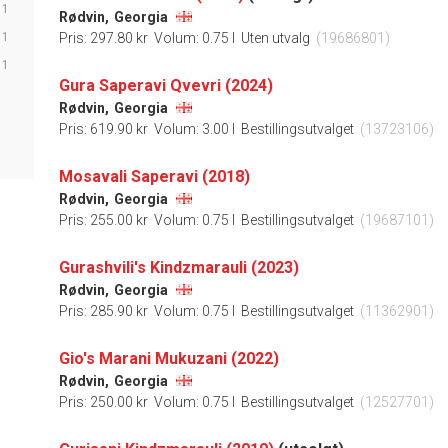
1
Rødvin,
Georgia
1
Pris: 297.80 kr
Volum: 0.75 l
Uten utvalg
(19686801)
1
Gura Saperavi Qvevri (2024)
Rødvin,
Georgia
Pris: 619.90 kr
Volum: 3.00 l
Bestillingsutvalget
(13723106)
Mosavali Saperavi (2018)
Rødvin,
Georgia
Pris: 255.00 kr
Volum: 0.75 l
Bestillingsutvalget
(19687101)
Gurashvili's Kindzmarauli (2023)
Rødvin,
Georgia
Pris: 285.90 kr
Volum: 0.75 l
Bestillingsutvalget
(11362901)
Gio's Marani Mukuzani (2022)
Rødvin,
Georgia
Pris: 250.00 kr
Volum: 0.75 l
Bestillingsutvalget
(12527701)