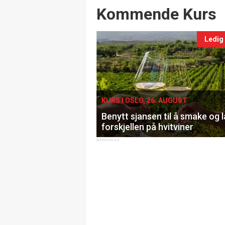
Events
Kommende Kurs
Ledig
KURS I OSLO, 26. AUGUST
Benytt sjansen til å smake og 
forskjellen på hvitviner