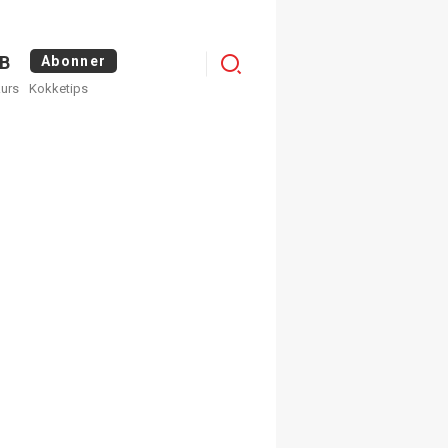
Logg
B
Abonner
kurs
Kokketips
inn