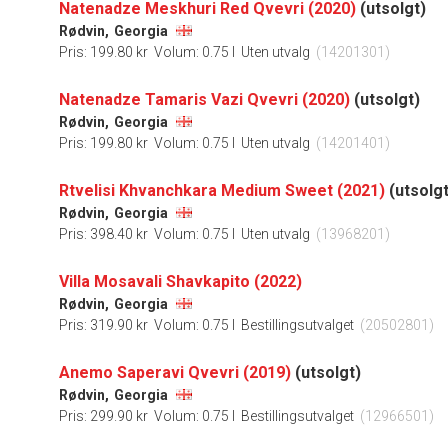
Natenadze Meskhuri Red Qvevri (2020)
(utsolgt)
Rødvin,
Georgia
Pris: 199.80 kr
Volum: 0.75 l
Uten utvalg
(14201301)
Natenadze Tamaris Vazi Qvevri (2020)
(utsolgt)
Rødvin,
Georgia
Pris: 199.80 kr
Volum: 0.75 l
Uten utvalg
(14201401)
Rtvelisi Khvanchkara Medium Sweet (2021)
(utsolgt
Rødvin,
Georgia
Pris: 398.40 kr
Volum: 0.75 l
Uten utvalg
(13968201)
Villa Mosavali Shavkapito (2022)
Rødvin,
Georgia
Pris: 319.90 kr
Volum: 0.75 l
Bestillingsutvalget
(20502801)
Anemo Saperavi Qvevri (2019)
(utsolgt)
Rødvin,
Georgia
Pris: 299.90 kr
Volum: 0.75 l
Bestillingsutvalget
(12966501)