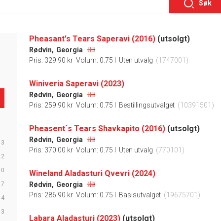
Søk
Pheasant's Tears Saperavi (2016)
(utsolgt)
Rødvin,
Georgia
Pris: 329.90 kr
Volum: 0.75 l
Uten utvalg
(1747001)
Winiveria Saperavi (2023)
Rødvin,
Georgia
Pris: 259.90 kr
Volum: 0.75 l
Bestillingsutvalget
(10391501)
Pheasent´s Tears Shavkapito (2016)
(utsolgt)
Rødvin,
Georgia
13
Pris: 370.00 kr
Volum: 0.75 l
Uten utvalg
(770101)
12
10
Wineland Aladasturi Qvevri (2024)
7
Rødvin,
Georgia
Pris: 286.90 kr
Volum: 0.75 l
Basisutvalget
(19675701)
4
3
Labara Aladasturi (2023)
(utsolgt)