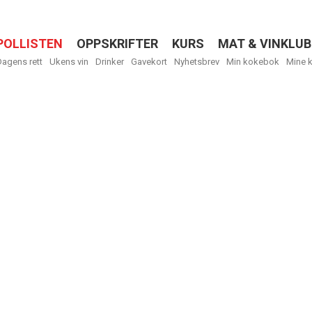
POLLISTEN
OPPSKRIFTER
KURS
MAT & VINKLUB
Menu
Dagens rett
Ukens vin
Drinker
Gavekort
Nyhetsbrev
Min kokebok
Mine 