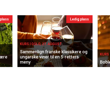
 plass
Ledig plass
KURS I OSLO, 27. AUGUST
Sammenlign franske klassikere og
KURS 
lære
ungarske viner til en 5-retters
meny
Bobl