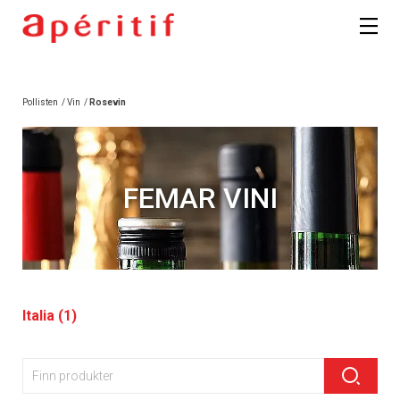
Pollisten
/
Vin
/
Rosevin
FEMAR VINI
Italia (1)