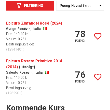
FILTRERING
Epicuro Zinfandel Rosé (2024)
Øvrige
Rosévin,
Italia
78
Pris: 149.40 kr
Volum: 0.75 l
POENG
Bestillingsutvalget
(12941401)
Epicuro Rosato Primitivo 2014
(2014)
(utsolgt)
76
Salento
Rosevin,
Italia
Pris: 119.90 kr
POENG
Volum: 0.75 l
Bestillingsutvalg
(1262901)
Events
Kommende Kurs