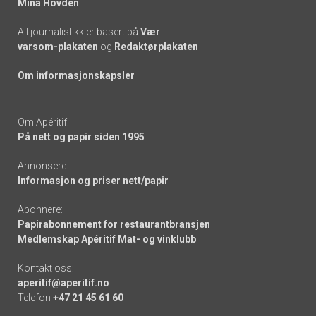
Mina Hovden
All journalistikk er basert på
Vær
varsom-plakaten
og
Redaktørplakaten
Om informasjonskapsler
Om Apéritif:
På nett og papir siden 1995
Annonsere:
Informasjon og priser nett/papir
Abonnere:
Papirabonnement for restaurantbransjen
Medlemskap Apéritif Mat- og vinklubb
Kontakt oss:
aperitif@aperitif.no
Telefon
+47 21 45 61 60