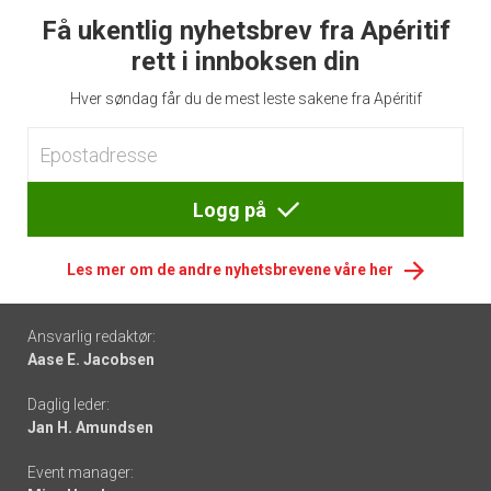
Få ukentlig nyhetsbrev fra Apéritif
rett i innboksen din
Hver søndag får du de mest leste sakene fra Apéritif
Logg på
Les mer om de andre nyhetsbrevene våre her
Footer
Ansvarlig redaktør:
Aase E. Jacobsen
-
Daglig leder:
links
Jan H. Amundsen
Event manager: