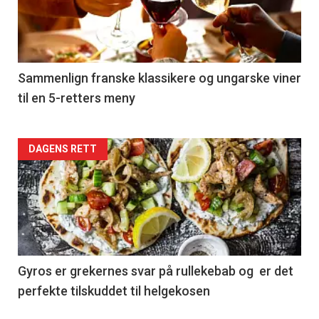
nå
-
5
Sammenlign franske klassikere og ungarske viner
til en 5-retters meny
Forsiden
DAGENS RETT
akkurat
nå
-
6
Gyros er grekernes svar på rullekebab og er det
perfekte tilskuddet til helgekosen