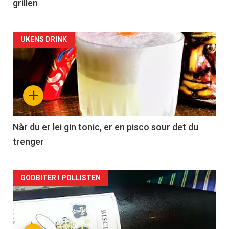
grillen
Forsiden
UKENS DRINK
akkurat
nå
+
-
2
Når du er lei gin tonic, er en pisco sour det du
trenger
Forsiden
GODBITER I POLLISTEN
akkurat
nå