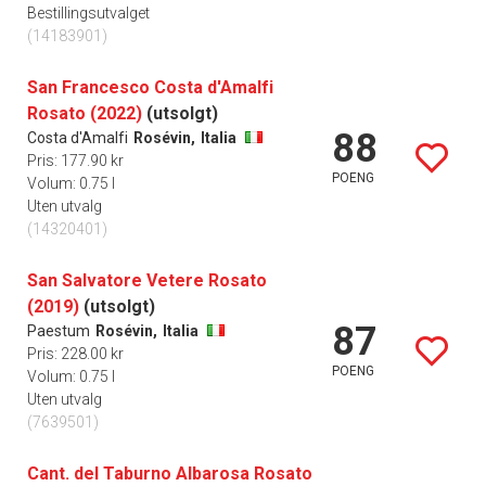
Bestillingsutvalget
(14183901)
San Francesco Costa d'Amalfi
Rosato (2022)
(utsolgt)
88
Costa d'Amalfi
Rosévin,
Italia
Pris: 177.90 kr
POENG
Volum: 0.75 l
Uten utvalg
(14320401)
San Salvatore Vetere Rosato
(2019)
(utsolgt)
87
Paestum
Rosévin,
Italia
Pris: 228.00 kr
POENG
Volum: 0.75 l
Uten utvalg
(7639501)
Cant. del Taburno Albarosa Rosato