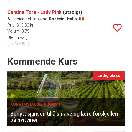
Cantine Tora - Lady Pink
(utsolgt)
Aglianico del Taburno
Rosévin,
Italia
Pris: 310.30 kr
Volum: 0.75 l
Uten utvalg
(17233901)
Events
Kommende Kurs
Ledig plass
KURS I OSLO, 26. AUGUST
Benytt sjansen til å smake og lære forskjellen
på hvitviner