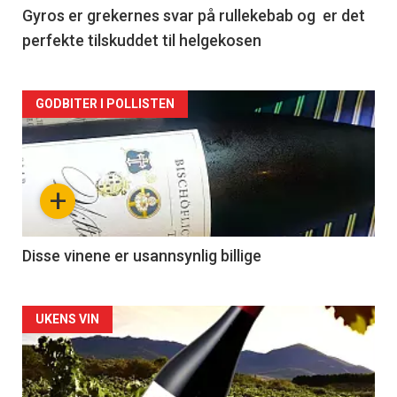
2
Gyros er grekernes svar på rullekebab og er det
perfekte tilskuddet til helgekosen
Forsiden
GODBITER I POLLISTEN
akkurat
nå
+
-
3
Disse vinene er usannsynlig billige
Forsiden
UKENS VIN
akkurat