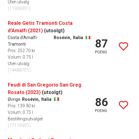
Uten utvalg
(11906901)
Reale Getis Tramonti Costa
d'Amalfi (2021)
(utsolgt)
Costa d'Amalfi-
Rosévin,
Italia
87
Tramonti
Pris: 252.70 kr
POENG
Volum: 0.75 l
Uten utvalg
(14488701)
Feudi di San Gregorio San Greg
Rosato (2023)
(utsolgt)
86
Øvrige
Rosévin,
Italia
Pris: 139.90 kr
POENG
Volum: 0.75 l
Bestillingsutvalget
(17110001)