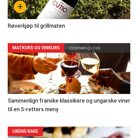
nå
+
-
4
Røverkjøp til grillmaten
Forsiden
MATKURS OG VINKURS
Vinsmaking i Oslo
akkurat
nå
-
5
Sammenlign franske klassikere og ungarske viner
til en 5-retters meny
Forsiden
UKENS KAKE