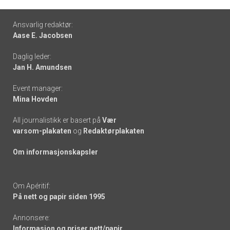
Footer
Ansvarlig redaktør:
Aase E. Jacobsen
-
Daglig leder:
links
Jan H. Amundsen
Event manager:
Mina Hovden
All journalistikk er basert på
Vær
varsom-plakaten
og
Redaktørplakaten
Om informasjonskapsler
Om Apéritif:
På nett og papir siden 1995
Annonsere:
Informasjon og priser nett/papir