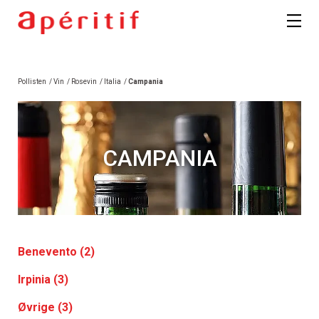
Pollisten
/
Vin
/
Rosevin
/
Italia
/
Campania
CAMPANIA
Benevento (2)
Irpinia (3)
Øvrige (3)