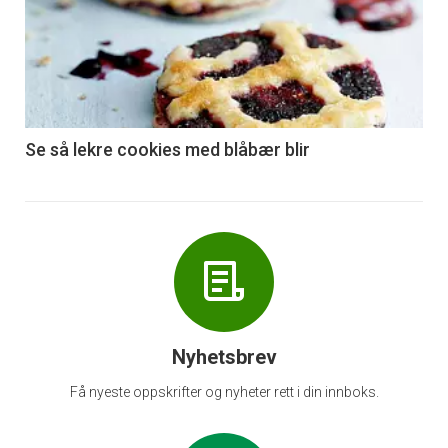
akkurat
nå
-
6
Se så lekre cookies med blåbær blir
Nyhetsbrev
Få nyeste oppskrifter og nyheter rett i din innboks.