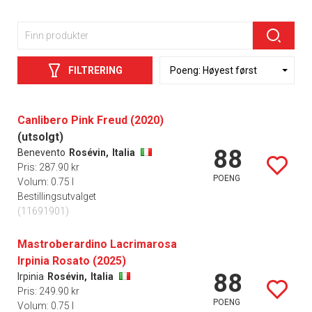
FILTRERING
Canlibero Pink Freud (2020)
(utsolgt)
88
Benevento
Rosévin,
Italia
Pris: 287.90 kr
POENG
Volum: 0.75 l
Bestillingsutvalget
(11691901)
Mastroberardino Lacrimarosa
Irpinia Rosato (2025)
88
Irpinia
Rosévin,
Italia
Pris: 249.90 kr
POENG
Volum: 0.75 l