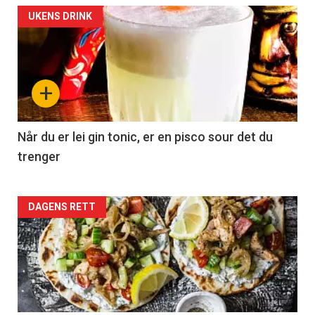
UKENS DRINK
+
Når du er lei gin tonic, er en pisco sour det du
trenger
Forsiden
DAGENS RETT
akkurat
nå
-