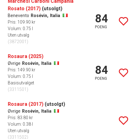
Marchesi Carboni Campania
Rosato (2017)
(utsolgt)
84
Benevento
Rosévin,
Italia
Pris: 109.90 kr
POENG
Volum: 0.75 l
Uten utvalg
(3872001)
Rosaura (2025)
Øvrige
Rosévin,
Italia
84
Pris: 149.90 kr
Volum: 0.75 l
POENG
Basisutvalget
(3311501)
Rosaura (2017)
(utsolgt)
Øvrige
Rosévin,
Italia
Pris: 83.80 kr
Volum: 0.38 l
Uten utvalg
(3311502)