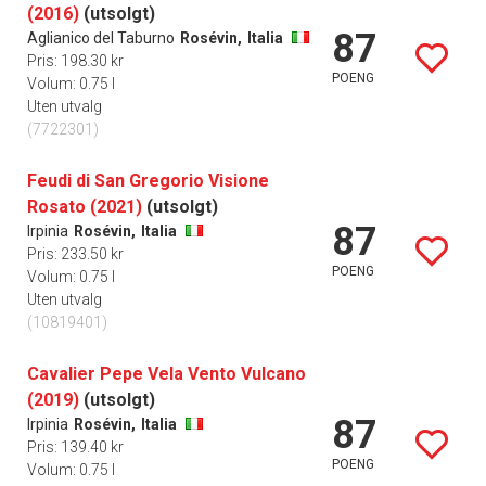
(2016)
(utsolgt)
87
Aglianico del Taburno
Rosévin,
Italia
Pris: 198.30 kr
POENG
Volum: 0.75 l
Uten utvalg
(7722301)
Feudi di San Gregorio Visione
Rosato (2021)
(utsolgt)
87
Irpinia
Rosévin,
Italia
Pris: 233.50 kr
POENG
Volum: 0.75 l
Uten utvalg
(10819401)
Cavalier Pepe Vela Vento Vulcano
(2019)
(utsolgt)
87
Irpinia
Rosévin,
Italia
Pris: 139.40 kr
POENG
Volum: 0.75 l