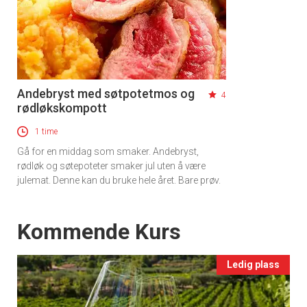
Andebryst med søtpotetmos og
4
rødløkskompott
1 time
Gå for en middag som smaker. Andebryst,
rødløk og søtepoteter smaker jul uten å være
julemat. Denne kan du bruke hele året. Bare prøv.
Events
Kommende Kurs
Ledig plass