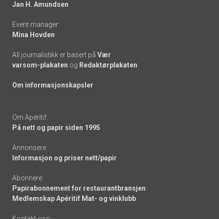
links
Jan H. Amundsen
Event manager:
Mina Hovden
All journalistikk er basert på
Vær
varsom-plakaten
og
Redaktørplakaten
Om informasjonskapsler
Om Apéritif:
På nett og papir siden 1995
Annonsere:
Informasjon og priser nett/papir
Abonnere:
Papirabonnement for restaurantbransjen
Medlemskap Apéritif Mat- og vinklubb
Kontakt oss: