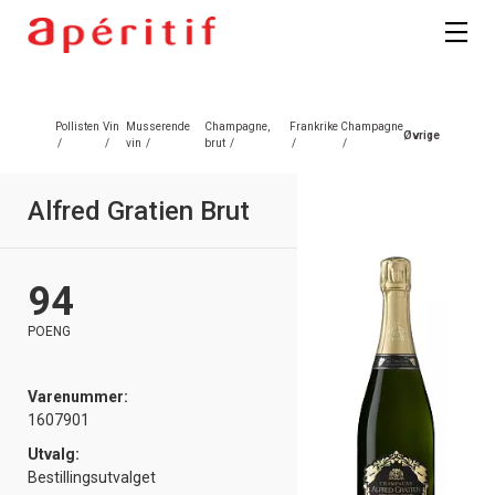
kan fritt velge hvilke du ønsker å få
tilsendt.
Registrer deg
Pollisten
Vin
Musserende
Champagne,
Frankrike
Champagne
Øvrige
/
/
vin
/
brut
/
/
/
Alfred Gratien Brut
94
POENG
Varenummer:
1607901
Utvalg:
Bestillingsutvalget