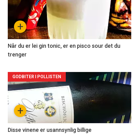
akkurat
nå
+
-
2
Når du er lei gin tonic, er en pisco sour det du
trenger
Forsiden
GODBITER I POLLISTEN
akkurat
nå
+
-
3
Disse vinene er usannsynlig billige