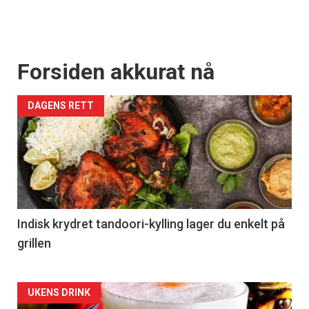
Forsiden akkurat nå
DAGENS RETT
Indisk krydret tandoori-kylling lager du enkelt på
grillen
Forsiden
UKENS DRINK