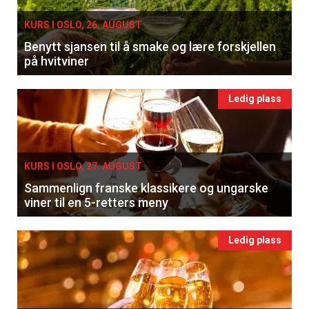
KURS I OSLO, 26. AUGUST
Benytt sjansen til å smake og lære forskjellen
på hvitviner
Ledig plass
KURS I OSLO, 27. AUGUST
Sammenlign franske klassikere og ungarske
viner til en 5-retters meny
Ledig plass