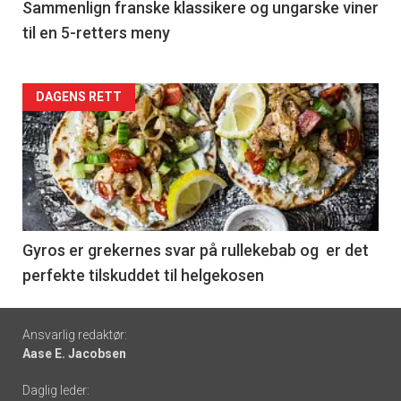
5
Sammenlign franske klassikere og ungarske viner
til en 5-retters meny
Forsiden
DAGENS RETT
akkurat
nå
-
6
Gyros er grekernes svar på rullekebab og er det
perfekte tilskuddet til helgekosen
Footer
Ansvarlig redaktør:
Aase E. Jacobsen
-
Daglig leder: