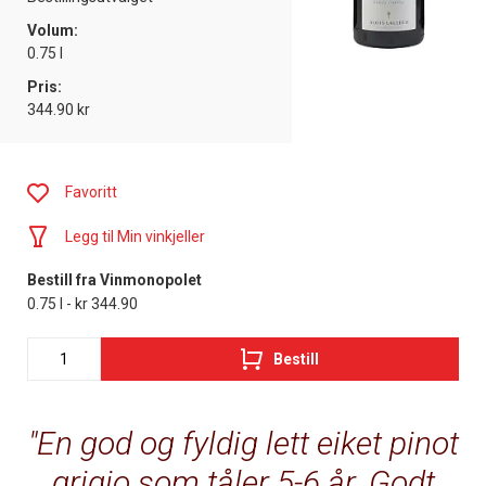
Volum:
0.75 l
Pris:
344.90 kr
Favoritt
Legg til Min vinkjeller
Bestill fra Vinmonopolet
0.75 l - kr 344.90
Bestill
En god og fyldig lett eiket pinot
grigio som tåler 5-6 år. Godt