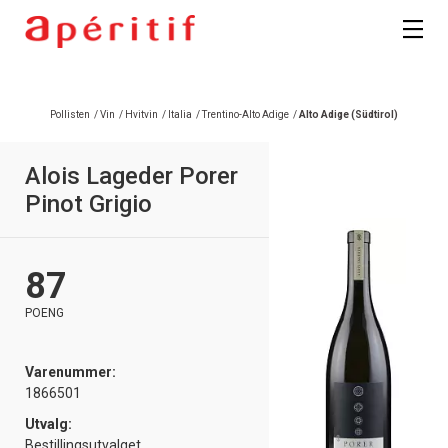
Pollisten
/
Vin
/
Hvitvin
/
Italia
/
Trentino-Alto Adige
/
Alto Adige (Südtirol)
Alois Lageder Porer
Pinot Grigio
87
POENG
Varenummer:
1866501
Utvalg:
Bestillingsutvalget