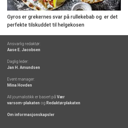
-
6
Gyros er grekernes svar på rullekebab og er det
perfekte tilskuddet til helgekosen
Footer
Ansvarlig redaktør:
Aase E. Jacobsen
-
Daglig leder:
links
Jan H. Amundsen
Event manager:
Mina Hovden
All journalistikk er basert på
Vær
varsom-plakaten
og
Redaktørplakaten
Om informasjonskapsler