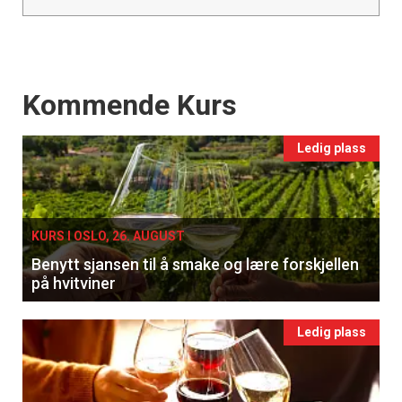
Events
Kommende Kurs
Ledig plass
KURS I OSLO, 26. AUGUST
Benytt sjansen til å smake og lære forskjellen
på hvitviner
Ledig plass