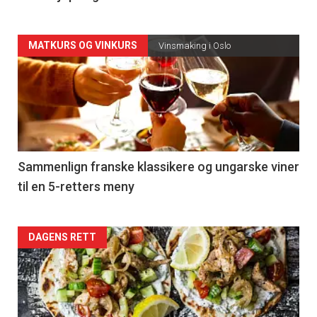
Forsiden
MATKURS OG VINKURS
Vinsmaking i Oslo
akkurat
nå
-
5
Sammenlign franske klassikere og ungarske viner
til en 5-retters meny
Forsiden
DAGENS RETT
akkurat
nå