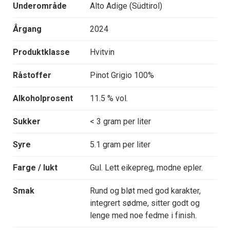
Underområde
Alto Adige (Südtirol)
Årgang
2024
Produktklasse
Hvitvin
Råstoffer
Pinot Grigio 100%
Alkoholprosent
11.5 % vol.
Sukker
< 3 gram per liter
Syre
5.1 gram per liter
Farge / lukt
Gul. Lett eikepreg, modne epler.
Smak
Rund og bløt med god karakter,
integrert sødme, sitter godt og
lenge med noe fedme i finish.