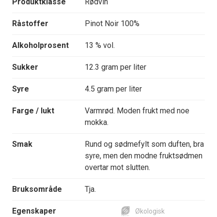
Produktklasse
Rødvin
Råstoffer
Pinot Noir 100%
Alkoholprosent
13 % vol.
Sukker
12.3 gram per liter
Syre
4.5 gram per liter
Farge / lukt
Varmrød. Moden frukt med noe
mokka.
Smak
Rund og sødmefylt som duften, bra
syre, men den modne fruktsødmen
overtar mot slutten.
Bruksområde
Tja.
Egenskaper
Økologisk