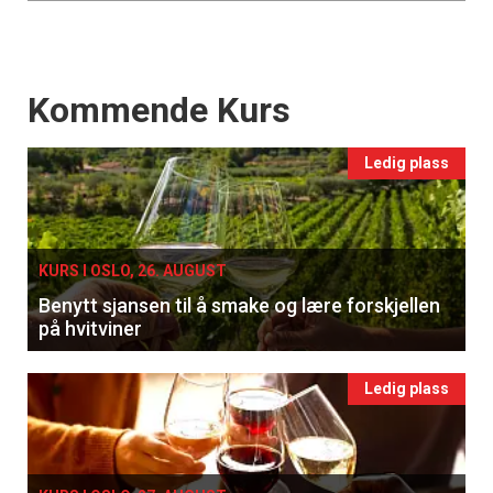
Events
Kommende Kurs
Ledig plass
KURS I OSLO, 26. AUGUST
Benytt sjansen til å smake og lære forskjellen
på hvitviner
Ledig plass