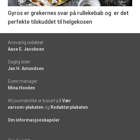
-
6
Gyros er grekernes svar på rullekebab og er det
perfekte tilskuddet til helgekosen
Footer
Ansvarlig redaktør:
Aase E. Jacobsen
-
Daglig leder:
links
Jan H. Amundsen
Event manager:
Mina Hovden
All journalistikk er basert på
Vær
varsom-plakaten
og
Redaktørplakaten
Om informasjonskapsler