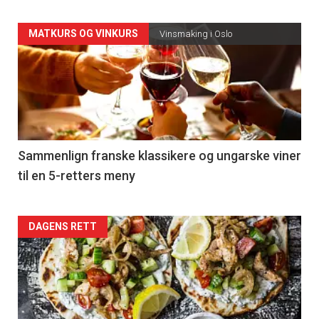
Forsiden
MATKURS OG VINKURS
Vinsmaking i Oslo
akkurat
nå
-
5
Sammenlign franske klassikere og ungarske viner
til en 5-retters meny
Forsiden
DAGENS RETT
akkurat
nå