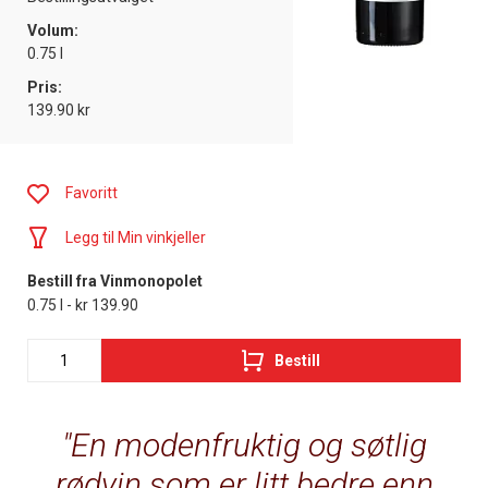
Volum:
0.75 l
Pris:
139.90 kr
Favoritt
Legg til Min vinkjeller
Bestill fra Vinmonopolet
0.75 l - kr 139.90
Bestill
En modenfruktig og søtlig
rødvin som er litt bedre enn