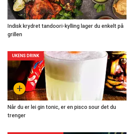
Indisk krydret tandoori-kylling lager du enkelt på
grillen
Forsiden
UKENS DRINK
akkurat
nå
+
-
2
Når du er lei gin tonic, er en pisco sour det du
trenger