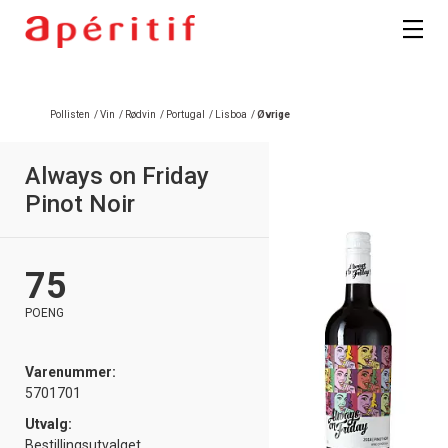
Registrer deg
Pollisten
/
Vin
/
Rødvin
/
Portugal
/
Lisboa
/
Øvrige
Always on Friday
Pinot Noir
75
POENG
Varenummer:
5701701
Utvalg:
Bestillingsutvalget