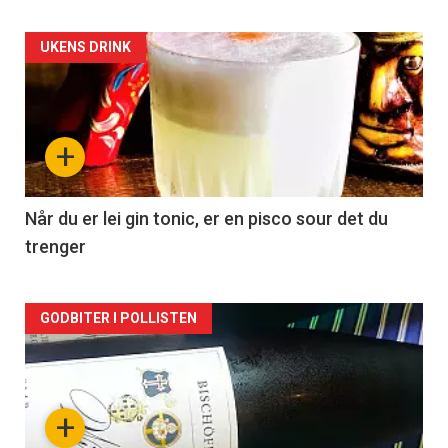
Forsiden
UKENS DRINK
akkurat
nå
+
-
2
Når du er lei gin tonic, er en pisco sour det du
trenger
Forsiden
GODBITER I POLLISTEN
akkurat
nå
+