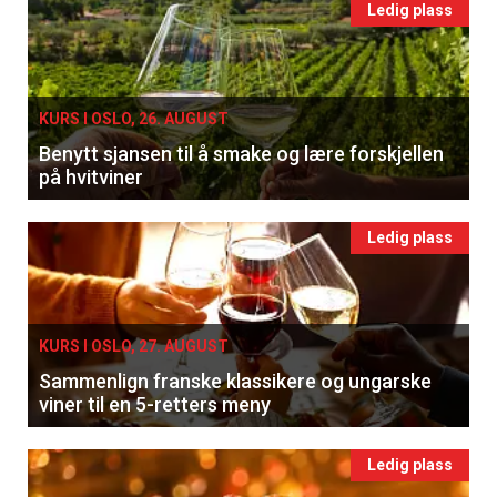
Ledig plass
KURS I OSLO, 26. AUGUST
Benytt sjansen til å smake og lære forskjellen
på hvitviner
Ledig plass
KURS I OSLO, 27. AUGUST
Sammenlign franske klassikere og ungarske
viner til en 5-retters meny
Ledig plass