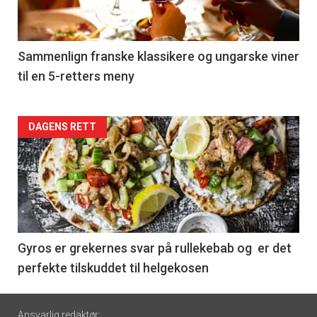
-
5
Sammenlign franske klassikere og ungarske viner
til en 5-retters meny
Forsiden
DAGENS RETT
akkurat
nå
-
6
Gyros er grekernes svar på rullekebab og er det
perfekte tilskuddet til helgekosen
Footer
Ansvarlig redaktør: