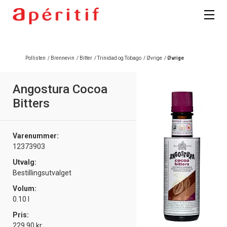
Registrer deg
Pollisten
/
Brennevin
/
Bitter
/
Trinidad og Tobago
/
Øvrige
/
Øvrige
Angostura Cocoa
Bitters
Varenummer:
12373903
Utvalg:
Bestillingsutvalget
Volum:
0.10 l
Pris:
229.90 kr