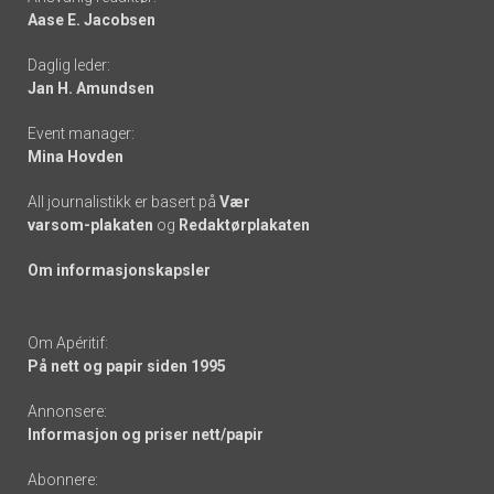
Aase E. Jacobsen
-
Daglig leder:
links
Jan H. Amundsen
Event manager:
Mina Hovden
All journalistikk er basert på
Vær
varsom-plakaten
og
Redaktørplakaten
Om informasjonskapsler
Om Apéritif:
På nett og papir siden 1995
Annonsere:
Informasjon og priser nett/papir
Abonnere: