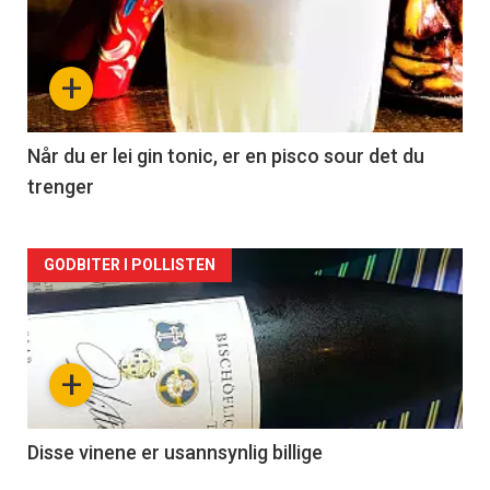
akkurat
nå
+
-
2
Når du er lei gin tonic, er en pisco sour det du
trenger
Forsiden
GODBITER I POLLISTEN
akkurat
nå
+
-
3
Disse vinene er usannsynlig billige