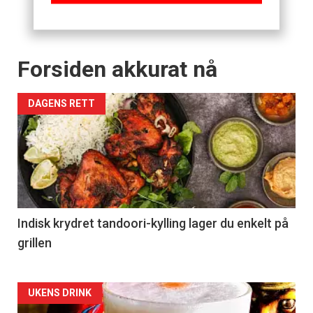
Forsiden akkurat nå
DAGENS RETT
Indisk krydret tandoori-kylling lager du enkelt på
grillen
Forsiden
UKENS DRINK