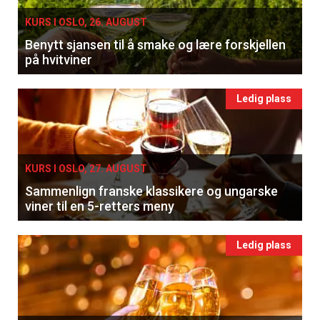
KURS I OSLO, 26. AUGUST
Benytt sjansen til å smake og lære forskjellen
på hvitviner
Ledig plass
KURS I OSLO, 27. AUGUST
Sammenlign franske klassikere og ungarske
viner til en 5-retters meny
Ledig plass