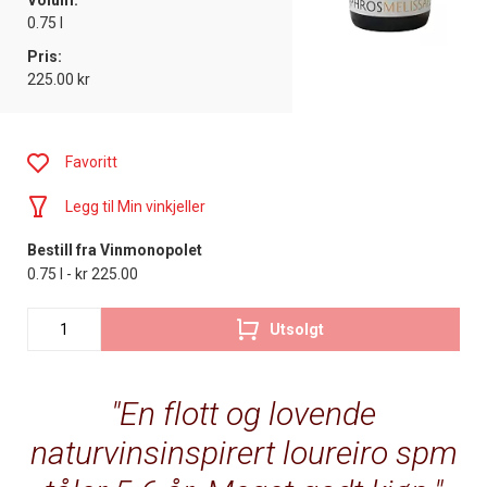
Volum:
0.75 l
Pris:
225.00 kr
Favoritt
Legg til Min vinkjeller
Bestill fra Vinmonopolet
0.75 l - kr 225.00
Utsolgt
En flott og lovende
naturvinsinspirert loureiro spm