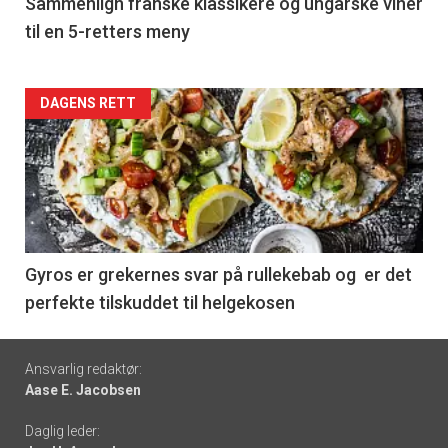
5
Sammenlign franske klassikere og ungarske viner
til en 5-retters meny
Forsiden
DAGENS RETT
akkurat
nå
-
6
Gyros er grekernes svar på rullekebab og er det
perfekte tilskuddet til helgekosen
Footer
Ansvarlig redaktør:
Aase E. Jacobsen
-
Daglig leder:
links