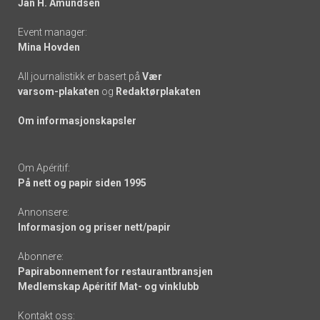
Jan H. Amundsen
Event manager:
Mina Hovden
All journalistikk er basert på
Vær
varsom-plakaten
og
Redaktørplakaten
Om informasjonskapsler
Om Apéritif:
På nett og papir siden 1995
Annonsere:
Informasjon og priser nett/papir
Abonnere:
Papirabonnement for restaurantbransjen
Medlemskap Apéritif Mat- og vinklubb
Kontakt oss: