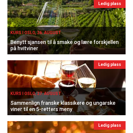
Ledig plass
KURS I OSLO, 26. AUGUST
Benytt sjansen til å smake og lære forskjellen
på hvitviner
Ledig plass
KURS I OSLO, 27. AUGUST
Sammenlign franske klassikere og ungarske
viner til en 5-retters meny
Ledig plass