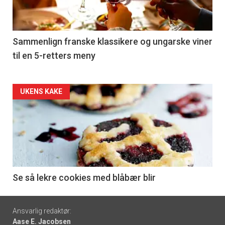
nå
-
5
Sammenlign franske klassikere og ungarske viner
til en 5-retters meny
Forsiden
UKENS KAKE
akkurat
nå
-
6
Se så lekre cookies med blåbær blir
Footer
Ansvarlig redaktør:
Aase E. Jacobsen