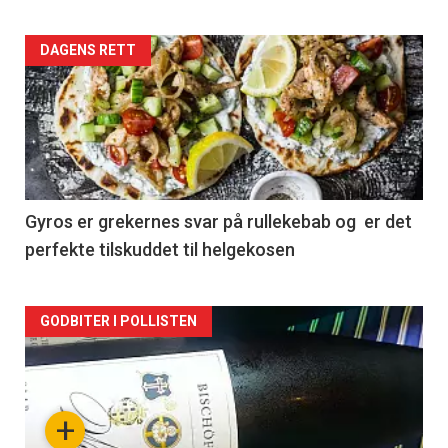
Forsiden
DAGENS RETT
akkurat
nå
-
2
Gyros er grekernes svar på rullekebab og er det
perfekte tilskuddet til helgekosen
Forsiden
GODBITER I POLLISTEN
akkurat
nå
+