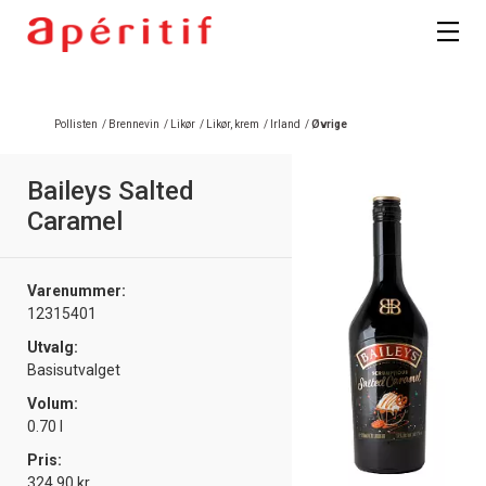
Registrer deg
Pollisten
/
Brennevin
/
Likør
/
Likør, krem
/
Irland
/
Øvrige
Baileys Salted
Caramel
Varenummer:
12315401
Utvalg:
Basisutvalget
Volum:
0.70 l
Pris:
324.90 kr