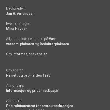
-
Daglig leder:
links
Jan H. Amundsen
Event manager:
Mina Hovden
All journalistikk er basert på
Vær
varsom-plakaten
og
Redaktørplakaten
Om informasjonskapsler
Om Apéritif:
På nett og papir siden 1995
Annonsere:
Informasjon og priser nett/papir
Abonnere:
Papirabonnement for restaurantbransjen