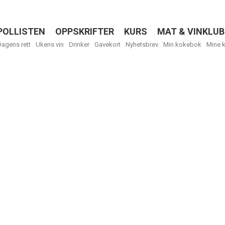
POLLISTEN
OPPSKRIFTER
KURS
MAT & VINKLUB
Menu
Dagens rett
Ukens vin
Drinker
Gavekort
Nyhetsbrev
Min kokebok
Mine 