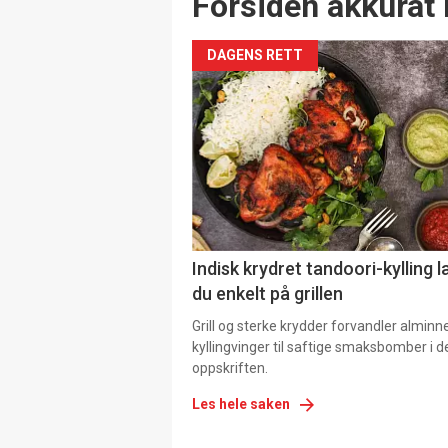
Forsiden akkurat 
DAGENS RETT
Indisk krydret tandoori-kylling l
du enkelt på grillen
Grill og sterke krydder forvandler alminn
kyllingvinger til saftige smaksbomber i 
oppskriften.
Les hele saken