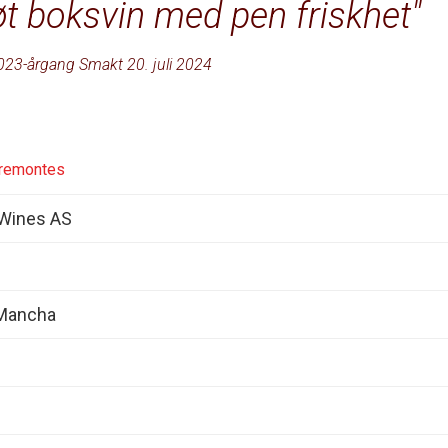
øt boksvin med pen friskhet
023-årgang Smakt 20. juli 2024
remontes
 Wines AS
 Mancha