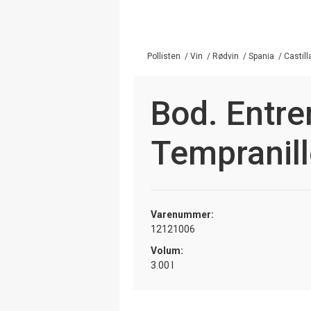
Pollisten
/
Vin
/
Rødvin
/
Spania
/
Castil
Bod. Entr
Tempranil
Varenummer:
12121006
Volum:
3.00 l