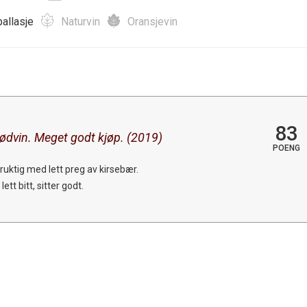
allasje
Naturvin
Oransjevin
83
rødvin. Meget godt kjøp. (2019)
POENG
fruktig med lett preg av kirsebær.
ett bitt, sitter godt.