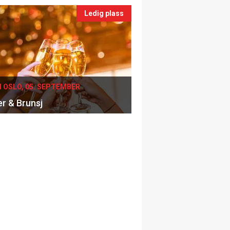
Ledig plass
I OSLO, 05. SEPTEMBER
er & Brunsj