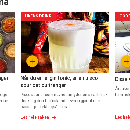
nå
Forsiden
For
UKENS DRINK
GODB
akkurat
akk
nå
nå
-
-
+
+
2
3
ager
Når du er lei gin tonic, er en pisco
Disse 
sour det du trenger
Årsaken 
elige
Pisco sour er som navnet antyder en svært frisk
himmel
denne
drink, og den forfriskende evnen gjør at den
passer perfekt også til mat.
Les hele saken
Les hel