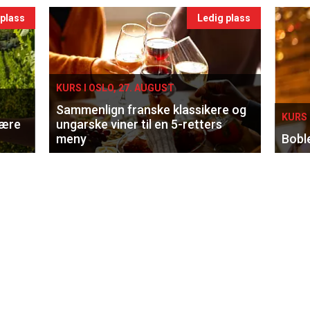
 plass
Ledig plass
KURS I OSLO, 27. AUGUST
Sammenlign franske klassikere og
KURS 
lære
ungarske viner til en 5-retters
meny
Bobl