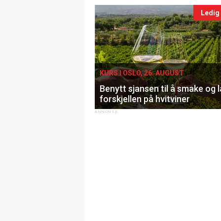
Ledig
KURS I OSLO, 26. AUGUST
Benytt sjansen til å smake og 
forskjellen på hvitviner