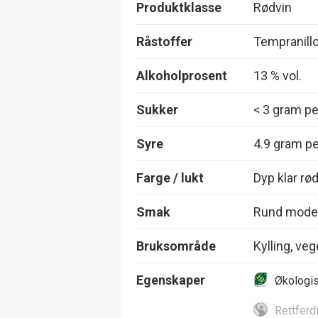
Produktklasse
Rødvin
Råstoffer
Tempranillo
Alkoholprosent
13 % vol.
Sukker
< 3 gram per
Syre
4.9 gram per
Farge / lukt
Dyp klar rø
Smak
Rund moden 
Bruksområde
Kylling, veg
Egenskaper
Økologi
Rettferd