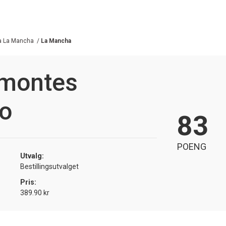
la La Mancha
/
La Mancha
emontes
lo
83
POENG
Utvalg:
Bestillingsutvalget
Pris:
389.90 kr