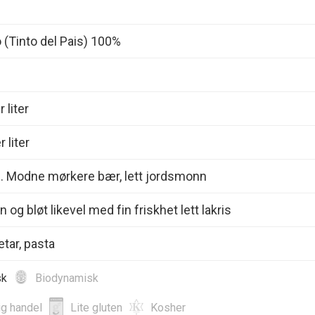
 (Tinto del Pais) 100%
 liter
 liter
d. Modne mørkere bær, lett jordsmonn
og bløt likevel med fin friskhet lett lakris
etar, pasta
sk
Biodynamisk
ig handel
Lite gluten
Kosher