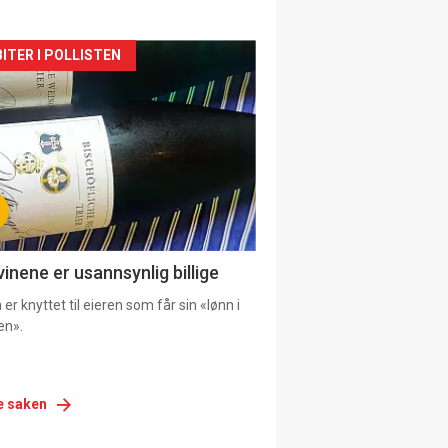
siden
ITER I POLLISTEN
urat
vinene er usannsynlig billige
er knyttet til eieren som får sin «lønn i
en».
e saken