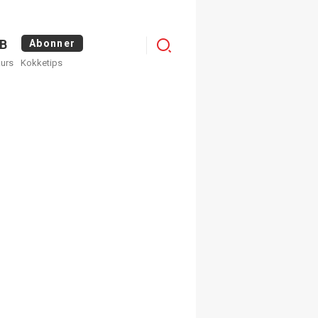
Menu
B
Abonner
kurs
Kokketips
profile