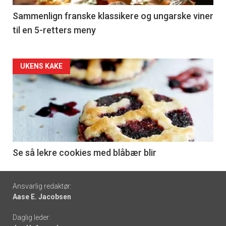
5
Sammenlign franske klassikere og ungarske viner
til en 5-retters meny
Forsiden
UKENS KAKE
akkurat
nå
-
6
Se så lekre cookies med blåbær blir
Footer
Ansvarlig redaktør:
Aase E. Jacobsen
-
Daglig leder:
links