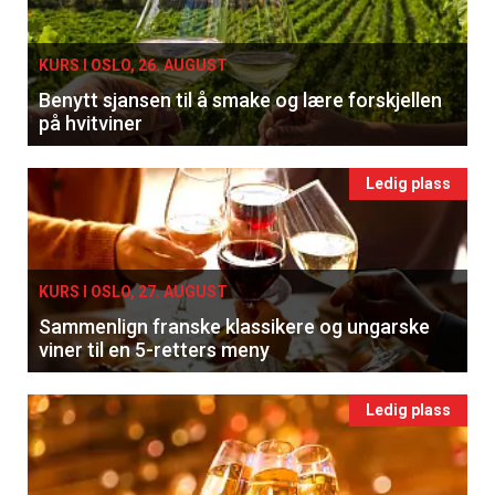
KURS I OSLO, 26. AUGUST
Benytt sjansen til å smake og lære forskjellen
på hvitviner
Ledig plass
KURS I OSLO, 27. AUGUST
Sammenlign franske klassikere og ungarske
viner til en 5-retters meny
Ledig plass