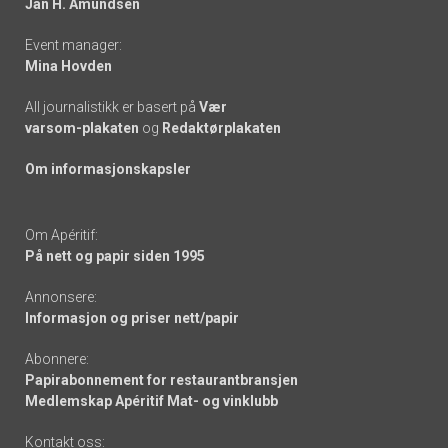
Jan H. Amundsen
Event manager:
Mina Hovden
All journalistikk er basert på
Vær
varsom-plakaten
og
Redaktørplakaten
Om informasjonskapsler
Om Apéritif:
På nett og papir siden 1995
Annonsere:
Informasjon og priser nett/papir
Abonnere:
Papirabonnement for restaurantbransjen
Medlemskap Apéritif Mat- og vinklubb
Kontakt oss: