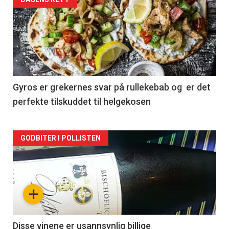
Forsiden
akkurat
nå
-
2
Gyros er grekernes svar på rullekebab og er det
perfekte tilskuddet til helgekosen
Forsiden
GODBITER I POLLISTEN
akkurat
nå
+
-
3
Disse vinene er usannsynlig billige