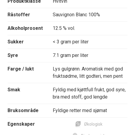
Produktklasse
Hvitvin
Råstoffer
Sauvignon Blanc 100%
Alkoholprosent
12.5 % vol.
Sukker
< 3 gram per liter
Syre
7.1 gram per liter
Farge / lukt
Lys gulgrønn. Aromatisk med god
fruktsødme, litt godteri, men pent
Smak
Fyldig med kjøttfull frukt, god syre,
bra med stoff, god lengde
Bruksområde
Fyldige retter med sjømat
Egenskaper
Økologisk