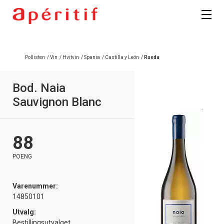
Registrer deg
Pollisten
/
Vin
/
Hvitvin
/
Spania
/
Castilla y León
/
Rueda
Bod. Naia
Sauvignon Blanc
88
POENG
Varenummer:
14850101
Utvalg:
Bestillingsutvalget