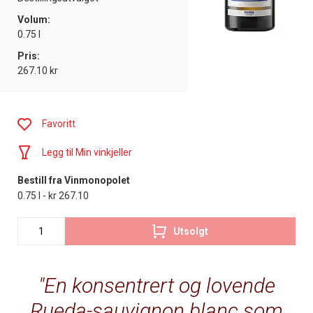
Volum:
0.75 l
Pris:
267.10 kr
Favoritt
Legg til Min vinkjeller
Bestill fra Vinmonopolet
0.75 l - kr 267.10
Utsolgt
En konsentrert og lovende
Rueda-sauvignon blanc som